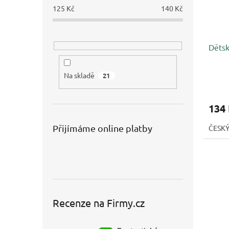
125
Kč
140
Kč
Dětsk
Na skladě
21
134
Přijímáme online platby
ČESK
Recenze na Firmy.cz