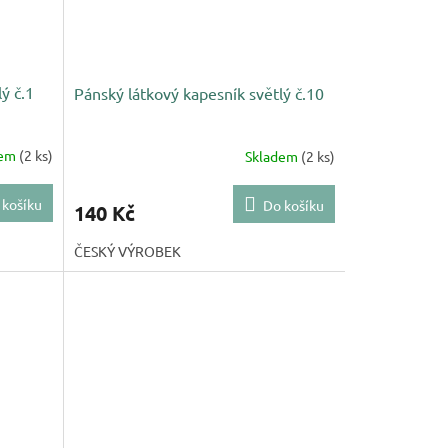
ý č.1
Pánský látkový kapesník světlý č.10
dem
(2 ks)
Skladem
(2 ks)
 košíku
Do košíku
140 Kč
ČESKÝ VÝROBEK