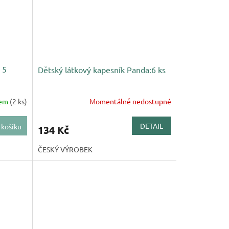
 5
Dětský látkový kapesník Panda:6 ks
dem
(2 ks)
Momentálně nedostupné
DETAIL
 košíku
134 Kč
ČESKÝ VÝROBEK