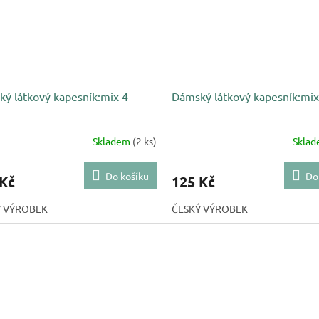
ý látkový kapesník:mix 4
Dámský látkový kapesník:mix
Skladem
(2 ks)
Skla
Do košíku
Do
 Kč
125 Kč
Ý VÝROBEK
ČESKÝ VÝROBEK