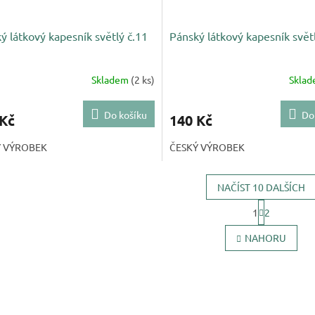
ý látkový kapesník světlý č.11
Pánský látkový kapesník světl
Skladem
(2 ks)
Skla
Do košíku
Do
 Kč
140 Kč
Ý VÝROBEK
ČESKÝ VÝROBEK
NAČÍST 10 DALŠÍCH
S
1
2
t
O
r
v
NAHORU
á
l
n
á
k
d
o
a
v
c
á
í
n