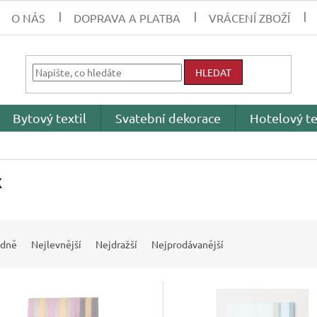
O NÁS
DOPRAVA A PLATBA
VRÁCENÍ ZBOŽÍ
HLEDAT
Bytový textil
Svatební dekorace
Hotelový te
x
dně
Nejlevnější
Nejdražší
Nejprodávanější