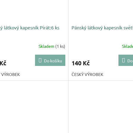
ý látkový kapesník Pirát:6 ks
Pánský látkový kapesník světl
Skladem
(1 ks)
Skla
Do košíku
Do
 Kč
140 Kč
Ý VÝROBEK
ČESKÝ VÝROBEK