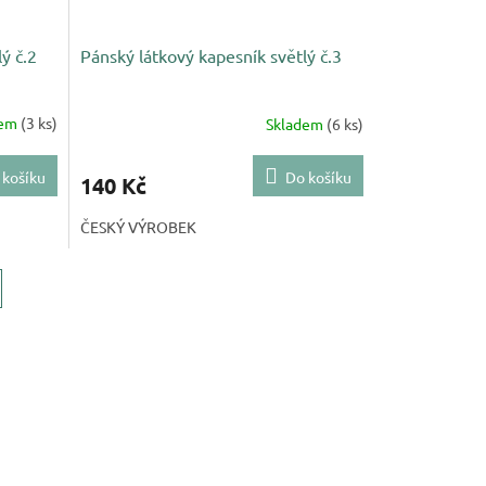
ý č.2
Pánský látkový kapesník světlý č.3
dem
(3 ks)
Skladem
(6 ks)
 košíku
Do košíku
140 Kč
ČESKÝ VÝROBEK