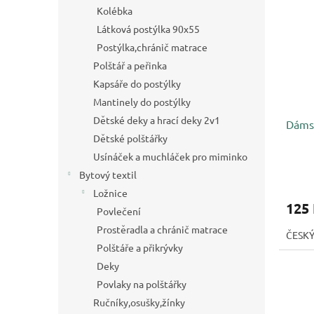
p
p
a
Kolébka
i
r
n
Látková postýlka 90x55
s
o
e
p
Postýlka,chránič matrace
d
l
r
u
Polštář a peřinka
o
k
Kapsáře do postýlky
d
t
Mantinely do postýlky
u
ů
Dětské deky a hrací deky 2v1
Dámsk
k
Dětské polštářky
t
ů
Usínáček a muchláček pro miminko
Bytový textil
Ložnice
125
Povlečení
Prostěradla a chránič matrace
ČESK
Polštáře a přikrývky
Deky
Povlaky na polštářky
Ručníky,osušky,žínky