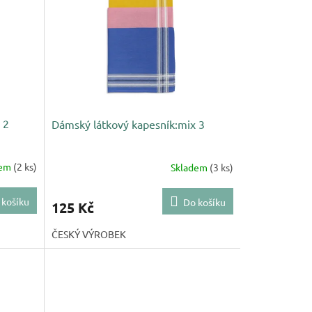
 2
Dámský látkový kapesník:mix 3
dem
(2 ks)
Skladem
(3 ks)
 košíku
Do košíku
125 Kč
ČESKÝ VÝROBEK