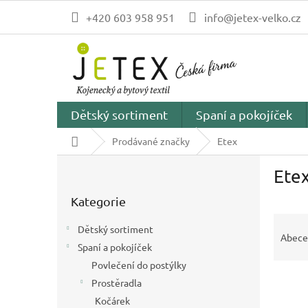
Přejít
+420 603 958 951
info@jetex-velko.cz
na
obsah
Dětský sortiment
Spaní a pokojíček
Domů
Prodávané značky
Etex
P
Ete
o
Přeskočit
s
Kategorie
kategorie
t
Ř
r
Dětský sortiment
a
a
Abece
Spaní a pokojíček
z
n
e
Povlečení do postýlky
n
V
n
í
Prostěradla
ý
í
p
Kočárek