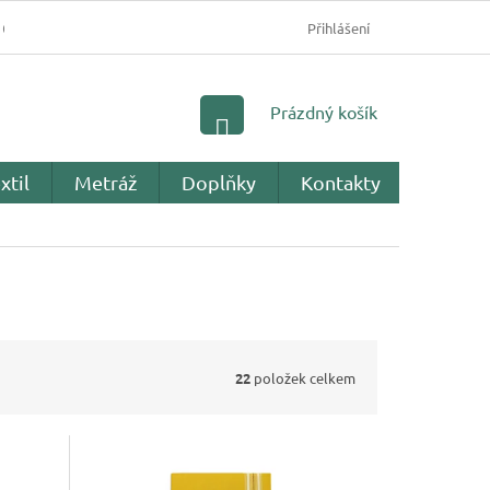
OBCHODNÍ PODMÍNKY
PODMÍNKY OCHRANY OSOBNÍC
Přihlášení
NÁKUPNÍ
Prázdný košík
KOŠÍK
xtil
Metráž
Doplňky
Kontakty
Recenz
22
položek celkem