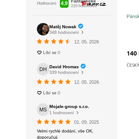
Pánsk
140
ČESK