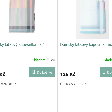
ý látkový kapesník:mix 1
Dámský látkový kapesník:mix
Skladem
(3 ks)
Skla
Do košíku
Do
 Kč
125 Kč
Ý VÝROBEK
ČESKÝ VÝROBEK