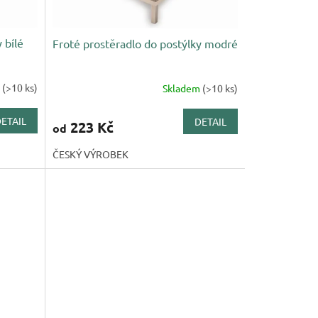
 bílé
Froté prostěradlo do postýlky modré
m
(>10 ks)
Skladem
(>10 ks)
ETAIL
DETAIL
223 Kč
od
ČESKÝ VÝROBEK