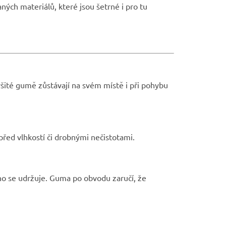
aných materiálů, které jsou šetrné i pro tu
šité gumě zůstávají na svém místě i při pohybu
před vlhkostí či drobnými nečistotami.
dno se udržuje. Guma po obvodu zaručí, že