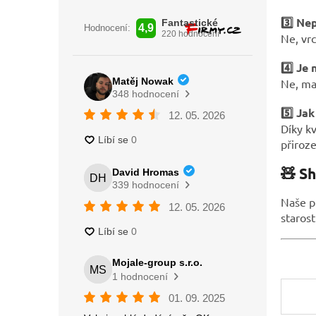
3️⃣ Ne
Ne, vrc
4️⃣ Je 
Ne, mat
5️⃣ Ja
Díky kv
přiroz
🧸 Sh
Naše p
starost