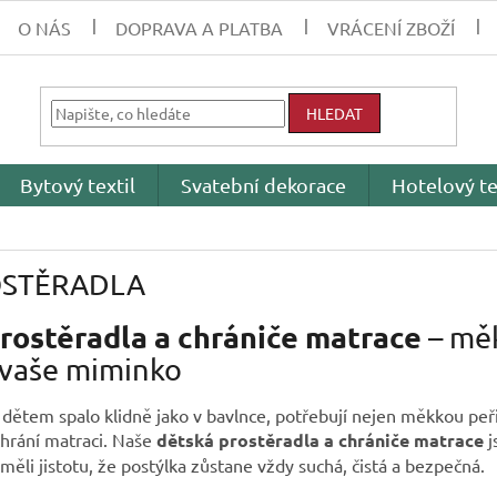
O NÁS
DOPRAVA A PLATBA
VRÁCENÍ ZBOŽÍ
HLEDAT
Bytový textil
Svatební dekorace
Hotelový te
STĚRADLA
rostěradla a chrániče matrace
– měk
 vaše miminko
dětem spalo klidně jako v bavlnce, potřebují nejen měkkou peřin
chrání matraci. Naše
dětská prostěradla a chrániče matrace
j
 měli jistotu, že postýlka zůstane vždy suchá, čistá a bezpečná.