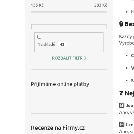
135
Kč
283
Kč
N
🔒 Be
Každý p
Vyrobe
Na skladě
43
C
ROZBALIT FILTR
V
S
Přijímáme online platby
❓ Ne
1️⃣ Js
Ano, v
2️⃣ Lz
Recenze na Firmy.cz
Ano, s