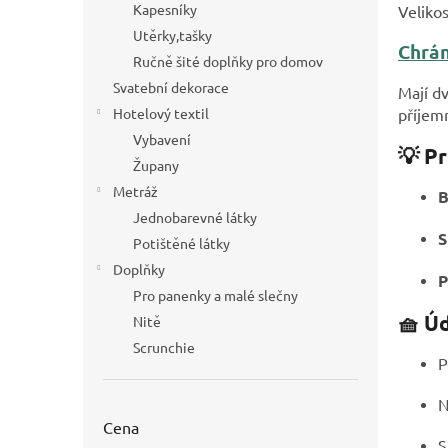
Kapesníky
Veliko
Utěrky,tašky
Chrán
Ručně šité doplňky pro domov
Svatební dekorace
Mají d
Hotelový textil
příjemn
Vybavení
💡 Pr
Župany
Metráž
B
Jednobarevné látky
S
Potištěné látky
Doplňky
P
Pro panenky a malé slečny
🧺 Ú
Nitě
Scrunchie
P
N
Cena
S