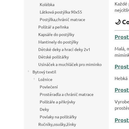
a
Každé p
Kolébka
n
nejcitl
Látková postýlka 90x55
e
Postýlka,chránič matrace
l
🌙 Co
Polštář a peřinka
Kapsáře do postýlky
Prost
Mantinely do postýlky
Malá, 
Dětské deky a hrací deky 2v1
mimink
Dětské polštářky
Usínáček a muchláček pro miminko
Prost
Bytový textil
Hebká 
Ložnice
Povlečení
Prost
Prostěradla a chránič matrace
Vyrobe
Polštáře a přikrývky
prostěr
Deky
Povlaky na polštářky
Prost
Ručníky,osušky,žínky