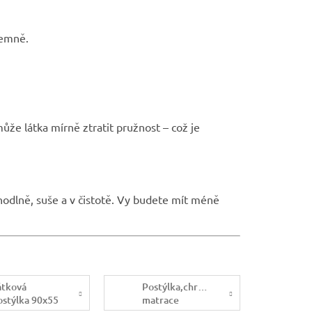
íjemně.
ůže látka mírně ztratit pružnost – což je
hodlně, suše a v čistotě. Vy budete mít méně
átková
Postýlka,chránič
ostýlka 90x55
matrace