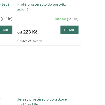
y šedé
Froté prostěradlo do postýlky
zelené
m
(>10 ks)
Skladem
(>10 ks)
ETAIL
DETAIL
223 Kč
od
ČESKÝ VÝROBEK
é
Jersey prostěradlo do látkové
postýlky bílé