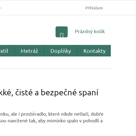
OBCHODNÍ PODMÍNKY
PODMÍNKY OCHRANY OSOBNÍC
Přihlášení
NÁKUPNÍ
Prázdný košík
KOŠÍK
xtil
Metráž
Doplňky
Kontakty
Recenz
ké, čisté a bezpečné spaní
ku, ale i prostěradlo, které nikde netlačí, dobře
sou navržené tak, aby miminko spalo v pohodlí a