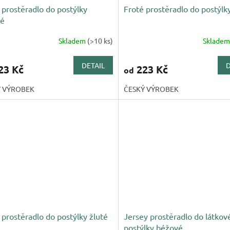
 prostěradlo do postýlky
Froté prostěradlo do postýlk
vé
Skladem
(>10 ks)
Sklade
DETAIL
D
23 Kč
223 Kč
od
Ý VÝROBEK
ČESKÝ VÝROBEK
 prostěradlo do postýlky žluté
Jersey prostěradlo do látkov
postýlky béžové