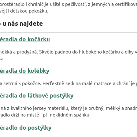
rostěradlo i chránič je ušité s pečlivostí, z jemných a certifikov
ivější dětskou pokožku.
 u nás najdete
ěradla do kočárku
měkká a prodyšná. Skvěle padnou do hlubokého kočárku a díky v
a.
ěradla do kolébky
a šetrná k pokožce. Perfektně sedí na malé matrace a chrání je 
ěradla do látkové postýlky
ná z kvalitního jersey materiálu, který je pružný, měkký a sna
adlo drží na místě i při neklidném spánku.
ěradlo do postýlky