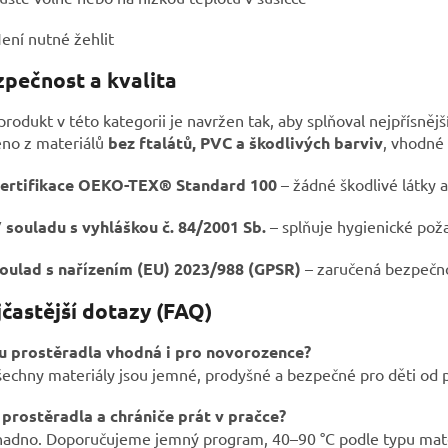
ení nutné žehlit
zpečnost a kvalita
rodukt v této kategorii je navržen tak, aby splňoval nejpřísněj
no z materiálů
bez ftalátů, PVC a škodlivých barviv
, vhodné i
ertifikace OEKO-TEX® Standard 100
– žádné škodlivé látky a
 souladu s vyhláškou č. 84/2001 Sb.
– splňuje hygienické poža
oulad s nařízením (EU) 2023/988 (GPSR)
– zaručená bezpečno
jčastější dotazy (FAQ)
ou prostěradla vhodná i pro novorozence?
šechny materiály jsou jemné, prodyšné a bezpečné pro děti od p
e prostěradla a chrániče prát v pračce?
nadno. Doporučujeme jemný program, 40–90 °C podle typu mate