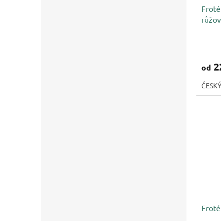
Froté
růžo
2
od
ČESK
Froté