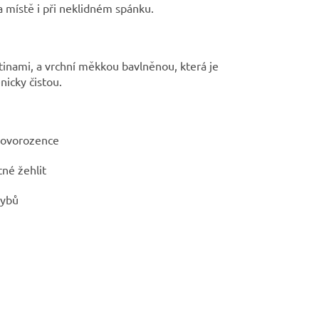
 místě i při neklidném spánku.
tinami, a vrchní měkkou bavlněnou, která je
nicky čistou.
novorozence
tné žehlit
hybů