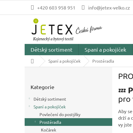
Přejít
+420 603 958 951
info@jetex-velko.cz
na
obsah
Dětský sortiment
Spaní a pokojíček
Domů
Spaní a pokojíček
Prostěradla
P
PRO
o
Přeskočit
s
Kategorie
kategorie
P
💤
t
r
pro
Dětský sortiment
a
Spaní a pokojíček
n
Aby se 
Povlečení do postýlky
n
drží a 
í
Prostěradla
vy jste
p
Kočárek