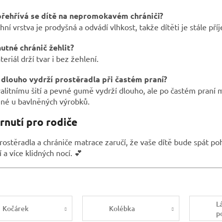
přehřívá se dítě na nepromokavém chrániči?
hní vrstva je prodyšná a odvádí vlhkost, takže dítěti je stále př
nutné chránič žehlit?
eriál drží tvar i bez žehlení.
k dlouho vydrží prostěradla při častém praní?
alitnímu šití a pevné gumě vydrží dlouho, ale po častém praní m
ené u bavlněných výrobků.
rnutí pro rodiče
rostěradla a chrániče matrace zaručí, že vaše dítě bude spát po
í a více klidných nocí. 💕
L
Kočárek
Kolébka
p