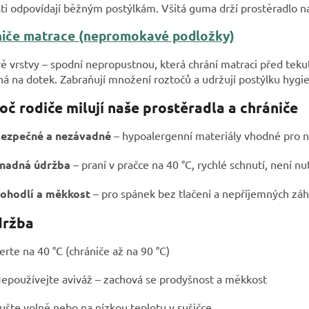
sti odpovídají běžným postýlkám. Všitá guma drží prostěradlo na
iče matrace (nepromokavé podložky)
vě vrstvy – spodní nepropustnou, která chrání matraci před teku
á na dotek. Zabraňují množení roztočů a udržují postýlku hygie
oč rodiče milují naše prostěradla a chrániče
ezpečné a nezávadné
– hypoalergenní materiály vhodné pro 
nadná údržba
– praní v pračce na 40 °C, rychlé schnutí, není nu
ohodlí a měkkost
– pro spánek bez tlačení a nepříjemných zá
držba
erte na 40 °C (chrániče až na 90 °C)
epoužívejte aviváž – zachová se prodyšnost a měkkost
ušte volně nebo na nízkou teplotu v sušičce