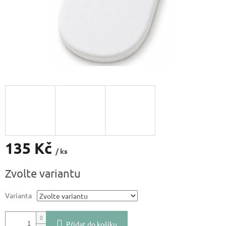
135 Kč
/ ks
Měrná
Zvolte variantu
cena:
Varianta
Přidat do košíku