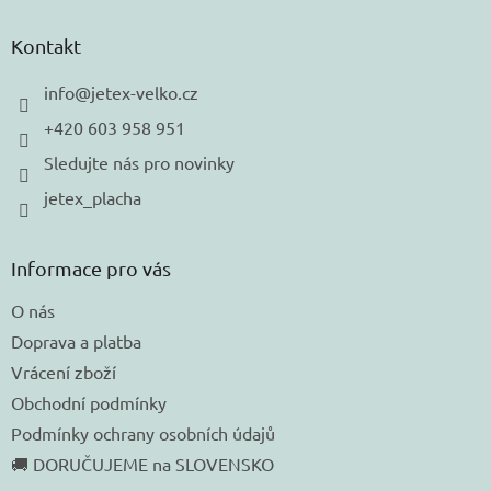
p
a
Kontakt
t
í
info
@
jetex-velko.cz
+420 603 958 951
Sledujte nás pro novinky
jetex_placha
Informace pro vás
O nás
Doprava a platba
Vrácení zboží
Obchodní podmínky
Podmínky ochrany osobních údajů
🚚 DORUČUJEME na SLOVENSKO