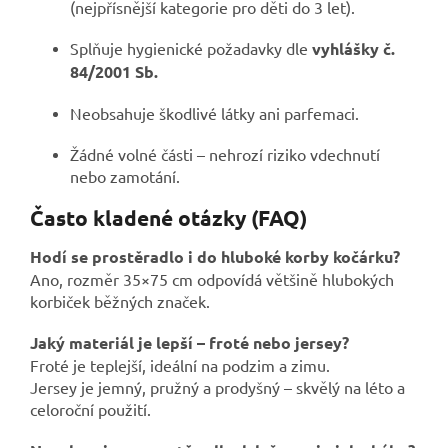
(nejpřísnější kategorie pro děti do 3 let).
Splňuje hygienické požadavky dle
vyhlášky č.
84/2001 Sb.
Neobsahuje škodlivé látky ani parfemaci.
Žádné volné části – nehrozí riziko vdechnutí
nebo zamotání.
Často kladené otázky (FAQ)
Hodí se prostěradlo i do hluboké korby kočárku?
Ano, rozměr 35×75 cm odpovídá většině hlubokých
korbiček běžných značek.
Jaký materiál je lepší – froté nebo jersey?
Froté je teplejší, ideální na podzim a zimu.
Jersey je jemný, pružný a prodyšný – skvělý na léto a
celoroční použití.