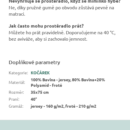
Nevyhrnuje se prostěradlo, když se miminko hýbe?
Ne, díky pružné gumě po obvodu zůstává pevně na
matraci.
Jak často mohu prostěradlo prát?
Můžete ho prát pravidelně. Doporučujeme na 40 °C,
bez aviváže, aby si zachovalo jemnost.
Doplňkové parametry
Kategorie
:
KOČÁREK
100% Bavlna - jersey, 80% Bavlna+20%
Materiál
:
Polyamid - froté
Rozměr
:
35x75 cm
Praní
:
40°
Gramáž
:
jersey - 160 g/m2, froté - 210 g/m2
Z
á