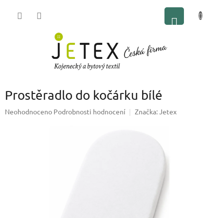
Přejít
NÁKUP
na
obsah
KOŠÍK
Prostěradlo do kočárku bílé
Průměrné
Neohodnoceno
Podrobnosti hodnocení
Značka:
Jetex
hodnocení
produktu
je
0,0
z
5
hvězdiček.