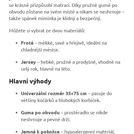
se krásně přizpůsobí matraci. Díky pružné gumě po
obvodu zůstane na svém místě a nikam se neshrnuje –
takže spánek miminka je klidný a bezpečný.
Můžete si vybrat ze dvou materiálů:
Froté
– měkké, savé a hřejivé, ideální na
chladnější měsíce.
Jersey
– hebké, pružné a prodyšné, vhodné na
celý rok, hlavně na léto.
Hlavní výhody
Univerzální rozměr 35×75 cm
– pasuje do
většiny kočárků a hlubokých korbiček.
Guma po obvodu
– prostěradlo se nikde
neshrnuje a pevně drží.
Jemné k pokožce
– hypoalergenní materiál,