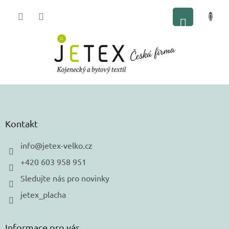
Přejít
NÁKUP
na
obsah
KOŠÍK
Z
á
p
a
Kontakt
t
í
info
@
jetex-velko.cz
+420 603 958 951
Sledujte nás pro novinky
jetex_placha
Informace pro vás