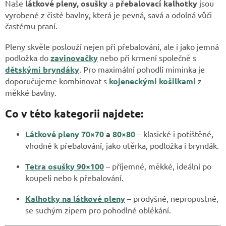
k
Naše
látkové pleny, osušky
a
přebalovací kalhotky
jsou
y
vyrobené z čisté bavlny, která je pevná, savá a odolná vůči
v
častému praní.
ý
p
Pleny skvěle poslouží nejen při přebalování, ale i jako jemná
i
podložka do
zavinovačky
nebo při krmení společně s
s
dětskými bryndáky
. Pro maximální pohodlí miminka je
u
doporučujeme kombinovat s
kojeneckými košilkami
z
měkké bavlny.
Co v této kategorii najdete:
Látkové pleny 70×70
a
80×80
– klasické i potištěné,
vhodné k přebalování, jako utěrka, podložka i bryndák.
Tetra osušky 90×100
– příjemné, měkké, ideální po
koupeli nebo k přebalování.
Kalhotky na látkové pleny
– prodyšné, nepropustné,
se suchým zipem pro pohodlné oblékání.