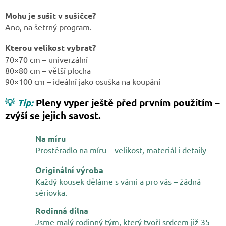
Mohu je sušit v sušičce?
Ano, na šetrný program.
Kterou velikost vybrat?
70×70 cm – univerzální
80×80 cm – větší plocha
90×100 cm – ideální jako osuška na koupání
💡
Tip:
Pleny vyper ještě před prvním použitím –
zvýší se jejich savost.
Na míru
Prostěradlo na míru – velikost, materiál i detaily
Originální výroba
Každý kousek děláme s vámi a pro vás – žádná
sériovka.
Rodinná dílna
Jsme malý rodinný tým, který tvoří srdcem již 35