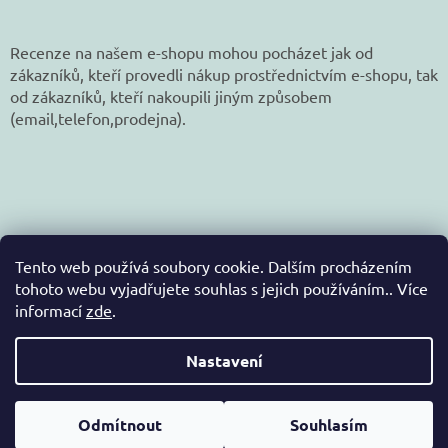
Recenze na našem e-shopu mohou pocházet jak od
zákazníků, kteří provedli nákup prostřednictvím e-shopu, tak
od zákazníků, kteří nakoupili jiným způsobem
(email,telefon,prodejna).
Tento web používá soubory cookie. Dalším procházením
tohoto webu vyjadřujete souhlas s jejich používáním.. Více
informací
zde
.
Vytvořil Shoptet
Nastavení
Copyright 2026
jetex-eshop.cz
. Všechna práva
Odmítnout
Souhlasím
vyhrazena.