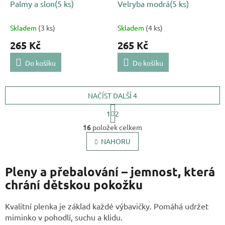
Palmy a slon(5 ks)
Velryba modrá(5 ks)
Skladem
(3 ks)
Skladem
(4 ks)
265 Kč
265 Kč
Do košíku
Do košíku
NAČÍST DALŠÍ 4
S
1
2
t
O
r
16
položek celkem
v
á
l
NAHORU
n
k
á
o
d
v
Pleny a přebalování – jemnost, která
a
á
c
chrání dětskou pokožku
n
í
í
p
Kvalitní plenka je základ každé výbavičky. Pomáhá udržet
r
miminko v pohodlí, suchu a klidu.
v