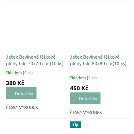
Jetex Bavlněné látkové
Jetex Bavlněné látkové
pleny bílé 70x70 cm (10 ks)
pleny bílé 80x80 cm(10 ks)
Skladem
(4 ks)
Průměrné
Skladem
(4 ks)
hodnocení
380 Kč
produktu
450 Kč
je
Do košíku
5,0
Do košíku
z
ČESKÝ VÝROBEK
5
ČESKÝ VÝROBEK
hvězdiček.
Tip