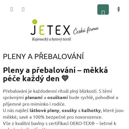
Přejít
NÁKUP
na
obsah
KOŠÍK
PLENY A PŘEBALOVÁNÍ
Pleny a přebalování – měkká
péče každý den 💛
Přebalování je každodenní rituál plný blízkosti. S těmi
správnými
plenami
a
osuškami
bude rychlé, pohodlné a
příjemné pro miminko i rodiče.
U nás najdeš
látkové pleny
,
osušky
a
kalhotky
, které jsou
měkké, savé a 100% bezpečné pro novorozence.
Vše z kvalitní bavlny s certifikací OEKO-TEX® – šetrné k