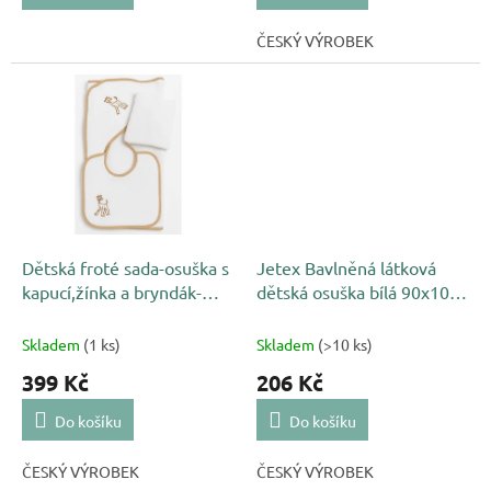
ČESKÝ VÝROBEK
Dětská froté sada-osuška s
Jetex Bavlněná látková
kapucí,žínka a bryndák-
dětská osuška bílá 90x100
Žirafka
cm(2 ks)
Skladem
(1 ks)
Skladem
(>10 ks)
399 Kč
206 Kč
Do košíku
Do košíku
ČESKÝ VÝROBEK
ČESKÝ VÝROBEK