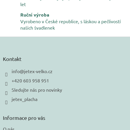
let
Ruční výroba
Vyrobeno v České republice, s láskou a pečlivostí
našich švadlenek
Z
á
p
a
Kontakt
t
í
info
@
jetex-velko.cz
+420 603 958 951
Sledujte nás pro novinky
jetex_placha
Informace pro vás
O nás