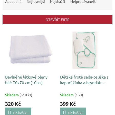
a
Abecedně
Nejlevnější
Nejdražší
Nejprodávanější
z
e
n
OTEVŘÍT FILTR
í
p
V
r
ý
o
p
d
i
u
s
k
p
t
r
ů
o
d
Bavlněné látkové pleny
Dětská froté sada-osuška s
u
bílé 70x70 cm(10 ks)
kapucí,žínka a bryndák-
k
Pejsek
t
Skladem
(>10 ks)
Skladem
(1 ks)
ů
320 Kč
399 Kč
Do košíku
Do košíku