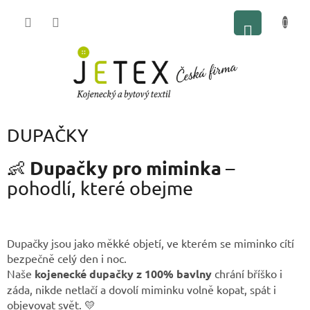
Přejít
NÁKUP
na
obsah
KOŠÍK
DUPAČKY
Dupačky pro miminka
👶
–
pohodlí, které obejme
Dupačky jsou jako měkké objetí, ve kterém se miminko cítí
bezpečně celý den i noc.
Naše
kojenecké dupačky z 100% bavlny
chrání bříško i
záda, nikde netlačí a dovolí miminku volně kopat, spát i
objevovat svět. 💛