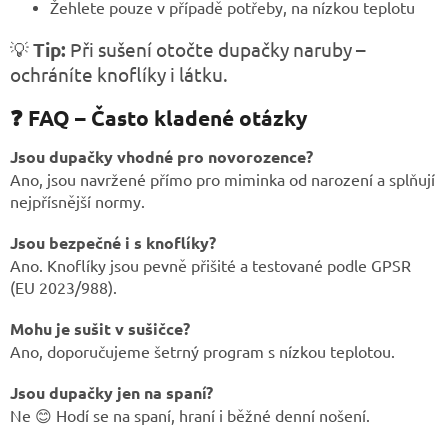
Žehlete pouze v případě potřeby, na nízkou teplotu
💡
Tip:
Při sušení otočte dupačky naruby –
ochráníte knoflíky i látku.
❓ FAQ – Často kladené otázky
Jsou dupačky vhodné pro novorozence?
Ano, jsou navržené přímo pro miminka od narození a splňují
nejpřísnější normy.
Jsou bezpečné i s knoflíky?
Ano. Knoflíky jsou pevně přišité a testované podle GPSR
(EU 2023/988).
Mohu je sušit v sušičce?
Ano, doporučujeme šetrný program s nízkou teplotou.
Jsou dupačky jen na spaní?
Ne 😊 Hodí se na spaní, hraní i běžné denní nošení.