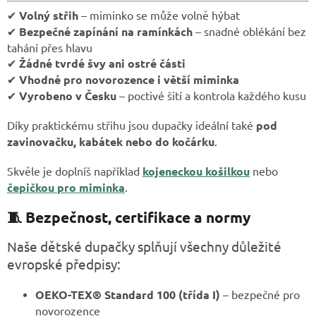
✔
Volný střih
– miminko se může volně hýbat
✔
Bezpečné zapínání na ramínkách
– snadné oblékání bez
tahání přes hlavu
✔
Žádné tvrdé švy ani ostré části
✔
Vhodné pro novorozence i větší miminka
✔
Vyrobeno v Česku
– poctivé šití a kontrola každého kusu
Díky praktickému střihu jsou dupačky ideální také
pod
zavinovačku, kabátek nebo do kočárku
.
Skvěle je doplníš například
kojeneckou košilkou
nebo
čepičkou pro miminka
.
🧵 Bezpečnost, certifikace a normy
Naše dětské dupačky splňují všechny důležité
evropské předpisy:
OEKO-TEX® Standard 100 (třída I)
– bezpečné pro
novorozence