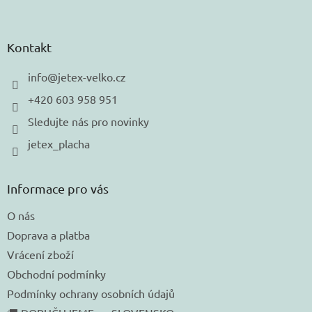
Z
á
p
a
Kontakt
t
í
info
@
jetex-velko.cz
+420 603 958 951
Sledujte nás pro novinky
jetex_placha
Informace pro vás
O nás
Doprava a platba
Vrácení zboží
Obchodní podmínky
Podmínky ochrany osobních údajů