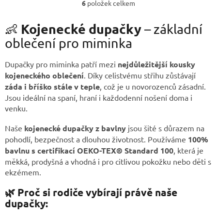
6
položek celkem
O
v
Kojenecké dupačky
l
👶
– základní
á
oblečení pro miminka
d
a
c
Dupačky pro miminka patří mezi
nejdůležitější kousky
í
kojeneckého oblečení
. Díky celistvému střihu zůstávají
p
záda i bříško stále v teple
, což je u novorozenců zásadní.
r
Jsou ideální na spaní, hraní i každodenní nošení doma i
v
venku.
k
y
v
Naše
kojenecké dupačky z bavlny
jsou šité s důrazem na
ý
pohodlí, bezpečnost a dlouhou životnost. Používáme
100%
p
bavlnu s certifikací OEKO-TEX® Standard 100
, která je
i
měkká, prodyšná a vhodná i pro citlivou pokožku nebo děti s
s
ekzémem.
u
🌿 Proč si rodiče vybírají právě naše
dupačky: