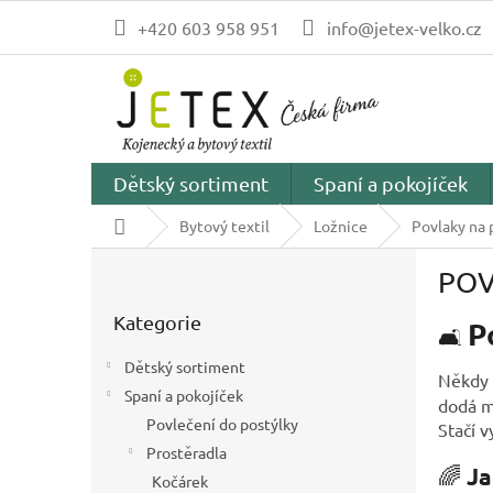
Přejít
+420 603 958 951
info@jetex-velko.cz
na
obsah
Dětský sortiment
Spaní a pokojíček
Domů
Bytový textil
Ložnice
Povlaky na 
P
POV
o
Přeskočit
s
Kategorie
kategorie
P
t
🛋️
r
Dětský sortiment
a
Někdy 
Spaní a pokojíček
n
dodá mu
Povlečení do postýlky
n
Stačí 
í
Prostěradla
🌈
Ja
p
Kočárek