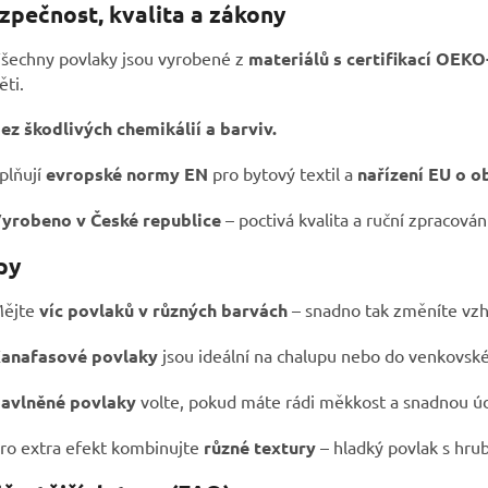
zpečnost, kvalita a zákony
šechny povlaky jsou vyrobené z
materiálů s certifikací OEK
ěti.
ez škodlivých chemikálií a barviv.
plňují
evropské normy EN
pro bytový textil a
nařízení EU o 
yrobeno v České republice
– poctivá kvalita a ruční zpracován
py
ějte
víc povlaků v různých barvách
– snadno tak změníte vzh
anafasové povlaky
jsou ideální na chalupu nebo do venkovské
avlněné povlaky
volte, pokud máte rádi měkkost a snadnou ú
ro extra efekt kombinujte
různé textury
– hladký povlak s hru