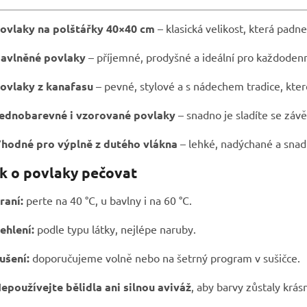
ovlaky na polštářky 40×40 cm
– klasická velikost, která padn
avlněné povlaky
– příjemné, prodyšné a ideální pro každodenn
ovlaky z kanafasu
– pevné, stylové a s nádechem tradice, kter
ednobarevné i vzorované povlaky
– snadno je sladíte se záv
hodné pro výplně z dutého vlákna
– lehké, nadýchané a snad
k o povlaky pečovat
raní:
perte na 40 °C, u bavlny i na 60 °C.
ehlení:
podle typu látky, nejlépe naruby.
ušení:
doporučujeme volně nebo na šetrný program v sušičce.
epoužívejte bělidla ani silnou aviváž
, aby barvy zůstaly krás