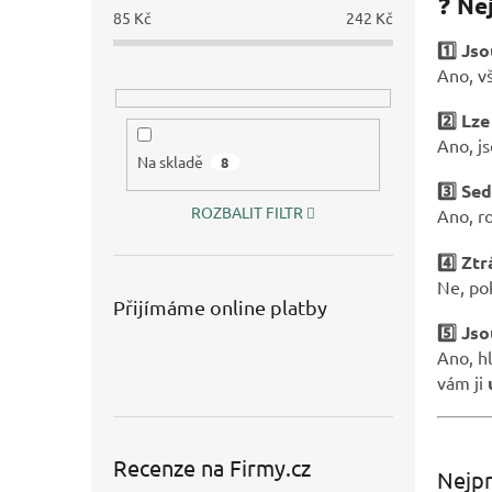
❓
Nej
85
Kč
242
Kč
1️⃣ Js
Ano, v
2️⃣ Lz
Ano, js
Na skladě
8
3️⃣ Se
ROZBALIT FILTR
Ano, 
4️⃣ Zt
Ne, po
Přijímáme online platby
5️⃣ Js
Ano, h
vám ji
Recenze na Firmy.cz
Nejpr