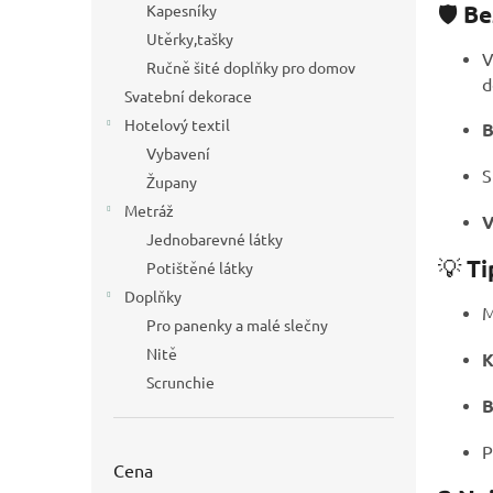
🛡️
Be
Kapesníky
Utěrky,tašky
V
Ručně šité doplňky pro domov
d
Svatební dekorace
Hotelový textil
B
Vybavení
S
Župany
Metráž
V
Jednobarevné látky
💡
Ti
Potištěné látky
Doplňky
M
Pro panenky a malé slečny
Nitě
K
Scrunchie
B
P
Cena