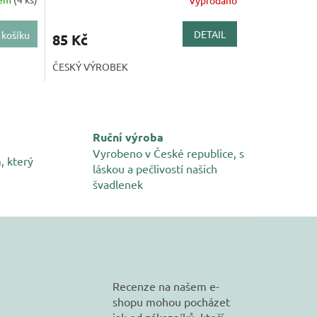
Vyprodáno
DETAIL
 košíku
85 Kč
ČESKÝ VÝROBEK
Ruční výroba
Vyrobeno v České republice, s
, který
láskou a pečlivostí našich
švadlenek
Recenze na našem e-
shopu mohou pocházet
jak od zákazníků, kteří