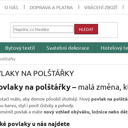
O NÁS
DOPRAVA A PLATBA
VRÁCENÍ ZBOŽÍ
HLEDAT
Bytový textil
Svatební dekorace
Hotelový te
polštářky
LAKY NA POLŠTÁŘKY
ovlaky na polštářky –
malá změna, k
stačí málo, aby domov působil útulněji. Nový
povlak na polštá
 barvu, styl i pocit čistoty a pohody.
vyměnit povlak a máte
nový vzhled obýváku, ložnice nebo dě
ké povlaky u nás najdete