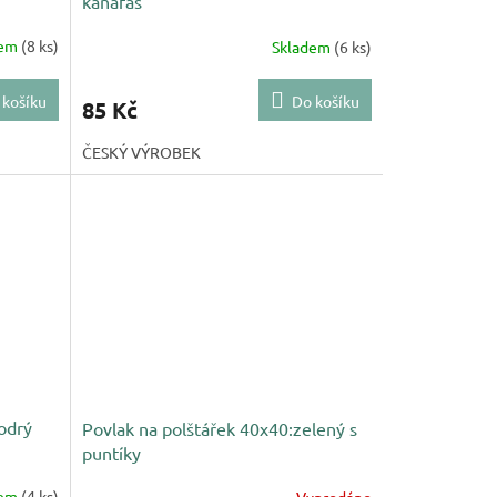
kanafas
dem
(8 ks)
Skladem
(6 ks)
 košíku
Do košíku
85 Kč
ČESKÝ VÝROBEK
odrý
Povlak na polštářek 40x40:zelený s
puntíky
dem
(4 ks)