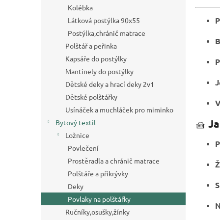
a
Kolébka
n
P
Látková postýlka 90x55
e
Postýlka,chránič matrace
l
B
Polštář a peřinka
Kapsáře do postýlky
P
Mantinely do postýlky
J
Dětské deky a hrací deky 2v1
Dětské polštářky
V
Usínáček a muchláček pro miminko
🧺
Ja
Bytový textil
Ložnice
P
Povlečení
Prostěradla a chránič matrace
Ž
Polštáře a přikrývky
S
Deky
Povlaky na polštářky
N
Ručníky,osušky,žínky