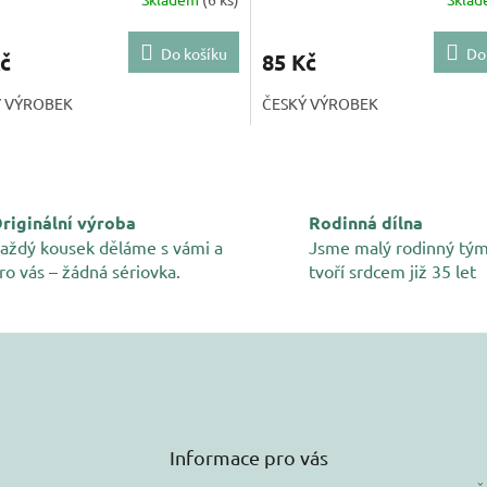
rné
cení
ktu
Do košíku
Do
č
85 Kč
Ý VÝROBEK
ČESKÝ VÝROBEK
iček.
O
v
l
á
riginální výroba
Rodinná dílna
d
aždý kousek děláme s vámi a
Jsme malý rodinný tým
a
ro vás – žádná sériovka.
tvoří srdcem již 35 let
c
í
p
r
v
k
y
v
ý
Informace pro vás
p
i