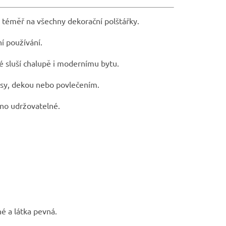
e téměř na všechny dekorační polštářky.
í používání.
é sluší chalupě i modernímu bytu.
ěsy, dekou nebo povlečením.
no udržovatelné.
né a látka pevná.