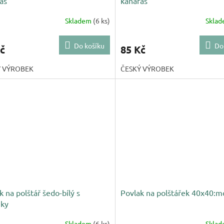
as
kanafas
Skladem
(6 ks)
Skla
Průměrné
hodnocení
produktu
Do košíku
Do
č
85 Kč
je
5,0
Ý VÝROBEK
ČESKÝ VÝROBEK
z
5
hvězdiček.
k na polštář šedo-bílý s
Povlak na polštářek 40x40:m
žky
Skladem
(6 ks)
Skla