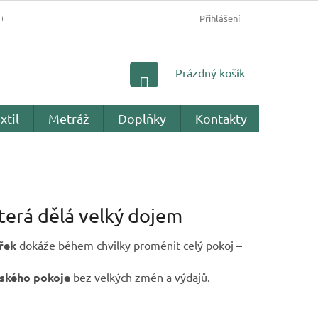
OBCHODNÍ PODMÍNKY
PODMÍNKY OCHRANY OSOBNÍC
Přihlášení
NÁKUPNÍ
Prázdný košík
KOŠÍK
xtil
Metráž
Doplňky
Kontakty
Recenz
terá dělá velký dojem
řek
dokáže během chvilky proměnit celý pokoj –
tského pokoje
bez velkých změn a výdajů.