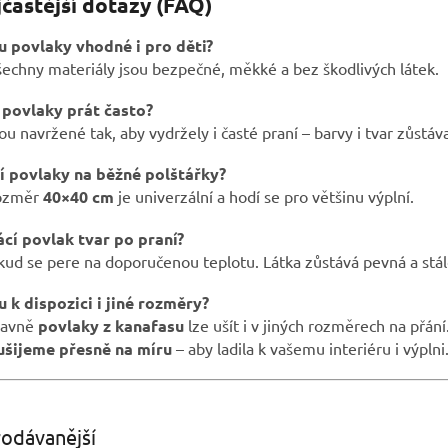
častější dotazy (FAQ)
ou povlaky vhodné i pro děti?
šechny materiály jsou bezpečné, měkké a bez škodlivých látek.
e povlaky prát často?
ou navržené tak, aby vydržely i časté praní – barvy i tvar zůstáva
dí povlaky na běžné polštářky?
rozměr
40×40 cm
je univerzální a hodí se pro většinu výplní.
rácí povlak tvar po praní?
kud se pere na doporučenou teplotu. Látka zůstává pevná a stá
ou k dispozici i jiné rozměry?
lavně
povlaky z kanafasu
lze ušít i v jiných rozměrech na přání
ušijeme přesně na míru
– aby ladila k vašemu interiéru i výplni
odávanější