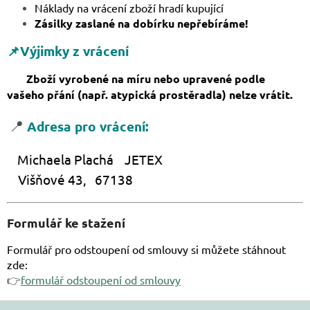
Náklady na vrácení zboží hradí kupující
Zásilky zaslané na dobírku nepřebíráme!
📌Výjimky z vrácení
Zboží vyrobené na míru nebo upravené podle
vašeho přání (např. atypická prostěradla) nelze vrátit.
📍
Adresa pro vrácení:
Michaela Plachá JETEX
Višňové 43,
67138
Formulář ke stažení
Formulář pro odstoupení od smlouvy si můžete stáhnout
zde:
👉
formulář odstoupení od smlouvy
Z