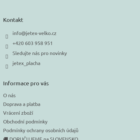
á
p
a
Kontakt
t
í
info
@
jetex-velko.cz
+420 603 958 951
Sledujte nás pro novinky
jetex_placha
Informace pro vás
O nás
Doprava a platba
Vrácení zboží
Obchodní podmínky
Podmínky ochrany osobních údajů
🚚 DORUČUJEME na SLOVENSKO