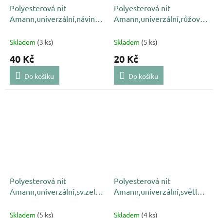
Polyesterová nit
Polyesterová nit
Amann,univerzální,návin
Amann,univerzální,růžová
5000m,světle zelená
628, NAČNUTÁ
12475
Skladem
(3 ks)
Skladem
(5 ks)
40 Kč
20 Kč
Do košíku
Do košíku
Polyesterová nit
Polyesterová nit
Amann,univerzální,sv.zelená
Amann,univerzální,světle
230,NAČNUTÁ
modrá 0818,NAČNUTÁ
Skladem
(5 ks)
Skladem
(4 ks)