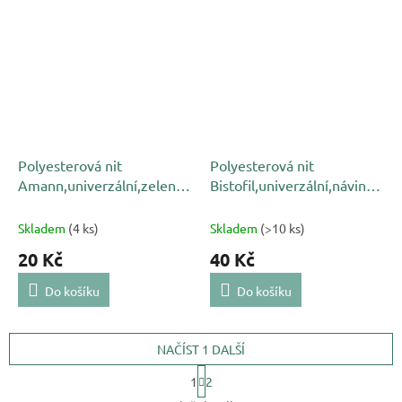
Polyesterová nit
Polyesterová nit
Amann,univerzální,zelená
Bistofil,univerzální,návin
222,NAČNUTÁ
5000m,kanárkově žlutá
Skladem
(4 ks)
Skladem
(>10 ks)
20 Kč
40 Kč
Do košíku
Do košíku
NAČÍST 1 DALŠÍ
S
1
2
t
O