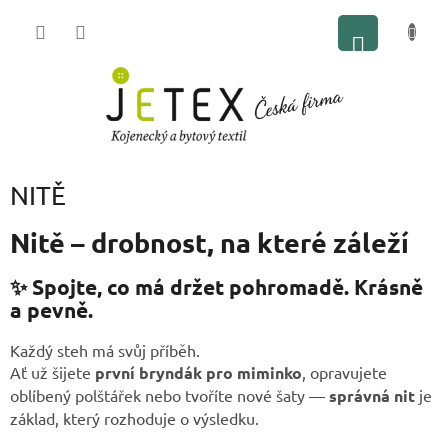
Přejít
NÁKUP
na
obsah
KOŠÍK
NITĚ
Nitě – drobnost, na které záleží
✨ Spojte, co má držet pohromadě. Krásně
a pevně.
Každý steh má svůj příběh.
Ať už šijete
první bryndák pro miminko
, opravujete
oblíbený polštářek nebo tvoříte nové šaty —
správná nit
je
základ, který rozhoduje o výsledku.