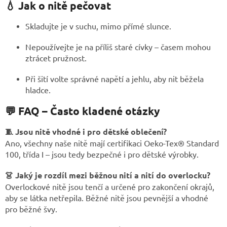
💧 Jak o nitě pečovat
Skladujte je v suchu, mimo přímé slunce.
Nepoužívejte je na příliš staré cívky – časem mohou
ztrácet pružnost.
Při šití volte správné napětí a jehlu, aby nit běžela
hladce.
💬 FAQ – Často kladené otázky
🧵 Jsou nitě vhodné i pro dětské oblečení?
Ano, všechny naše nitě mají certifikaci Oeko-Tex® Standard
100, třída I – jsou tedy bezpečné i pro dětské výrobky.
👗 Jaký je rozdíl mezi běžnou nití a nití do overlocku?
Overlockové nitě jsou tenčí a určené pro zakončení okrajů,
aby se látka netřepila. Běžné nitě jsou pevnější a vhodné
pro běžné švy.