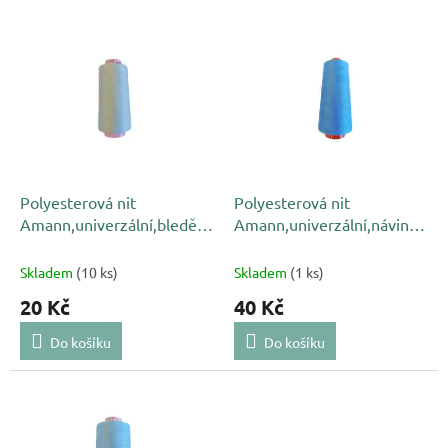
p
V
r
ý
o
p
d
i
u
s
k
p
t
r
ů
o
d
Polyesterová nit
Polyesterová nit
u
Amann,univerzální,bledě
Amann,univerzální,návin
k
modrá 0036, NAČNUTÁ
5000 m,nebeská modř 819
t
Skladem
(10 ks)
Skladem
(1 ks)
ů
20 Kč
40 Kč
Do košíku
Do košíku