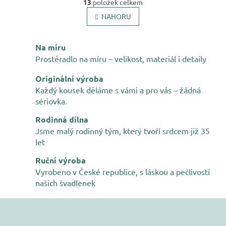
r
13
položek celkem
v
á
l
NAHORU
n
k
á
o
d
v
a
Na míru
á
c
Prostěradlo na míru – velikost, materiál i detaily
n
í
í
p
Originální výroba
r
Každý kousek děláme s vámi a pro vás – žádná
v
sériovka.
k
y
Rodinná dílna
v
Jsme malý rodinný tým, který tvoří srdcem již 35
ý
p
let
i
Ruční výroba
s
u
Vyrobeno v České republice, s láskou a pečlivostí
našich švadlenek
Z
á
p