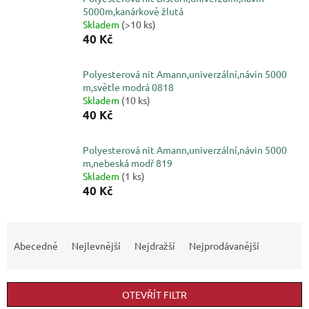
5000m,kanárkově žlutá
Skladem
(>10 ks)
40 Kč
Polyesterová nit Amann,univerzální,návin 5000
m,světle modrá 0818
Skladem
(10 ks)
40 Kč
Polyesterová nit Amann,univerzální,návin 5000
m,nebeská modř 819
Skladem
(1 ks)
40 Kč
Ř
a
Abecedně
Nejlevnější
Nejdražší
Nejprodávanější
z
e
n
OTEVŘÍT FILTR
í