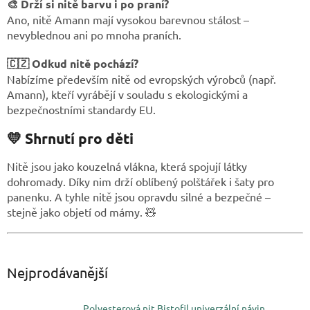
🎨 Drží si nitě barvu i po praní?
Ano, nitě Amann mají vysokou barevnou stálost –
nevyblednou ani po mnoha praních.
🇨🇿 Odkud nitě pochází?
Nabízíme především nitě od evropských výrobců (např.
Amann), kteří vyrábějí v souladu s ekologickými a
bezpečnostními standardy EU.
💛 Shrnutí pro děti
Nitě jsou jako kouzelná vlákna, která spojují látky
dohromady. Díky nim drží oblíbený polštářek i šaty pro
panenku. A tyhle nitě jsou opravdu silné a bezpečné –
stejně jako objetí od mámy. 🧸
Nejprodávanější
Polyesterová nit Bistofil,univerzální,návin