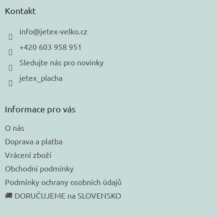
a
Kontakt
t
í
info
@
jetex-velko.cz
+420 603 958 951
Sledujte nás pro novinky
jetex_placha
Informace pro vás
O nás
Doprava a platba
Vrácení zboží
Obchodní podmínky
Podmínky ochrany osobních údajů
🚚 DORUČUJEME na SLOVENSKO