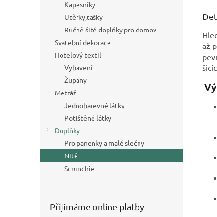
Kapesníky
Det
Utěrky,tašky
Ručně šité doplňky pro domov
Hled
Svatební dekorace
až p
Hotelový textil
pevn
šicí
Vybavení
Župany
Vý
Metráž
Jednobarevné látky
Potištěné látky
Doplňky
Pro panenky a malé slečny
Nitě
Scrunchie
Přijímáme online platby