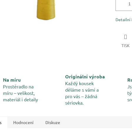
Detailní
TISK
Originální výroba
Na míru
Ro
Každý kousek
Prostěradlo na
Js
děláme s vámi a
míru – velikost,
tý
pro vás – žádná
materiál i detaily
sr
sériovka.
s
Hodnocení
Diskuze