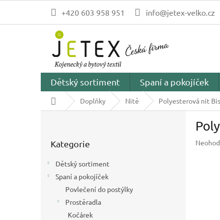
Přejít
+420 603 958 951
info@jetex-velko.cz
na
obsah
Dětský sortiment
Spaní a pokojíček
Domů
Doplňky
Nitě
Polyesterová nit Bi
P
Poly
o
Přeskočit
s
Průměr
Neohod
Kategorie
kategorie
t
hodnoc
r
produk
Dětský sortiment
a
je
Spaní a pokojíček
n
0,0
z
Povlečení do postýlky
n
5
í
Prostěradla
hvězdič
p
Kočárek