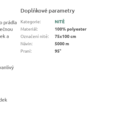
Doplňkové parametry
Kategorie
:
NITĚ
o prádla
mečnou
Materiál
:
100% polyester
tek a
Označení nitě
:
75x100 cm
Návin
:
5000 m
Praní
:
95°
vanlivý
edek