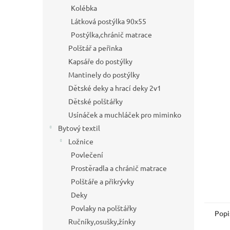
a
Kolébka
n
Látková postýlka 90x55
e
Postýlka,chránič matrace
l
Polštář a peřinka
Kapsáře do postýlky
Mantinely do postýlky
Dětské deky a hrací deky 2v1
Dětské polštářky
Usínáček a muchláček pro miminko
Bytový textil
Ložnice
Povlečení
Prostěradla a chránič matrace
Polštáře a přikrývky
Deky
Povlaky na polštářky
Popi
Ručníky,osušky,žínky