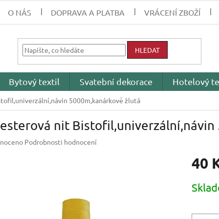
O NÁS
DOPRAVA A PLATBA
VRÁCENÍ ZBOŽÍ
HLEDAT
Bytový textil
Svatební dekorace
Hotelový te
stofil,univerzální,návin 5000m,kanárkově žlutá
esterová nit Bistofil,univerzální,návi
né
noceno
Podrobnosti hodnocení
ení
40 
tu
Měrná
Skla
cena:
ek.