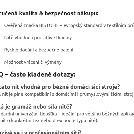
ručená kvalita & bezpečnost nákupu:
Ověřená značka BISTOFIL – evropský standard v textilním pr
Nitě vhodné i pro citlivé tkaniny
Rychlé dodání a bezpečné balení
Možnost vrácení či výměny
Q – často kladené dotazy:
tato nit vhodná pro běžné domácí šicí stroje?
 nit je plně kompatibilní s domácími i průmyslovými šicími stroji
á je gramáž nebo síla nitě?
dardní univerzální tloušťka – ideální pro většinu běžných aplikac
nit o konkrétní tex nebo dtex podle typu nitě).
žívá se i v profesionálním šití?