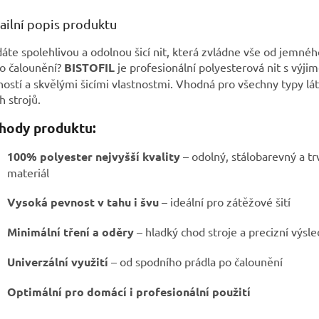
ailní popis produktu
áte spolehlivou a odolnou šicí nit, která zvládne vše od jemnéh
o čalounění?
BISTOFIL
je profesionální polyesterová nit s výji
ostí a skvělými šicími vlastnostmi. Vhodná pro všechny typy lá
ch strojů.
hody produktu:
100% polyester nejvyšší kvality
– odolný, stálobarevný a tr
materiál
Vysoká pevnost v tahu i švu
– ideální pro zátěžové šití
Minimální tření a oděry
– hladký chod stroje a precizní výsl
Univerzální využití
– od spodního prádla po čalounění
Optimální pro domácí i profesionální použití