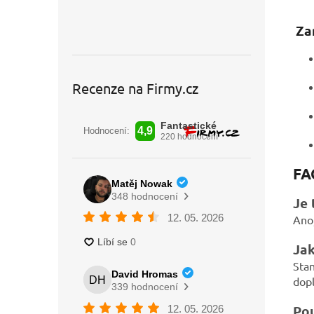
Za
Recenze na Firmy.cz
FA
Je 
Ano,
Jak
Stan
dopl
Pou