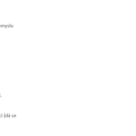
ůmyslu
.
í (dá se