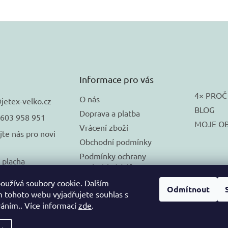
Informace pro vás
4× PROČ
O nás
@
jetex-velko.cz
BLOG
Doprava a platba
 603 958 951
MOJE O
Vrácení zboží
jte nás pro novi
Obchodní podmínky
Podmínky ochrany
_placha
osobních údajů
🚚 DORUČUJEME na
oužívá soubory cookie. Dalším
Odmítnout
SLOVENSKO
 tohoto webu vyjadřujete souhlas s
váním.. Více informací
zde
.