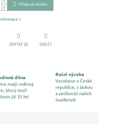
Přidat do košíku
 informace
ZEPTAT SE
SDÍLET
Ruční výroba
dinná dílna
Vyrobeno v České
me malý rodinný
republice, s láskou
m, který tvoří
a pečlivostí našich
dcem již 35 let
švadlenek