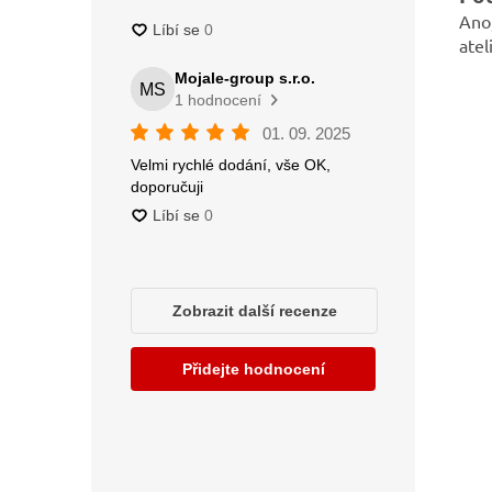
Ano
atel