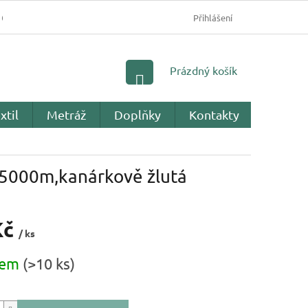
OBCHODNÍ PODMÍNKY
PODMÍNKY OCHRANY OSOBNÍC
Přihlášení
NÁKUPNÍ
Prázdný košík
KOŠÍK
xtil
Metráž
Doplňky
Kontakty
Recenz
n 5000m,kanárkově žlutá
Kč
/ ks
dem
(>10 ks)