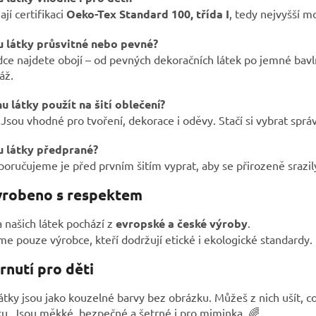
jí certifikaci
Oeko-Tex Standard 100, třída I
, tedy nejvyšší 
u látky průsvitné nebo pevné?
dce najdete obojí – od pevných dekoračních látek po jemné bav
áž.
u látky použít na šití oblečení?
 Jsou vhodné pro tvoření, dekorace i oděvy. Stačí si vybrat sprá
u látky předprané?
oručujeme je před prvním šitím vyprat, aby se přirozeně srazily
yrobeno s respektem
 našich látek pochází z
evropské a české výroby
.
me pouze výrobce, kteří dodržují etické i ekologické standardy.
rnutí pro děti
átky jsou jako kouzelné barvy bez obrázku. Můžeš z nich ušít, c
u. Jsou měkké, bezpečné a šetrné i pro miminka. 🌈