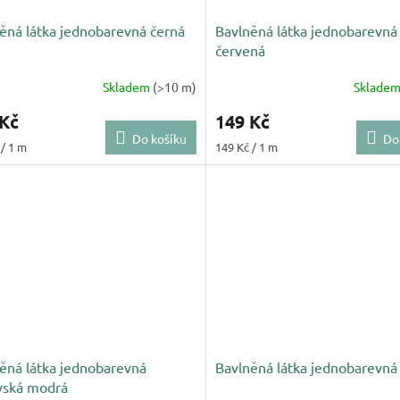
ěná látka jednobarevná černá
Bavlněná látka jednobarevná
červená
Skladem
(>10 m)
Sklade
 Kč
149 Kč
Do košíku
Do
Měrná
 / 1 m
149 Kč / 1 m
cena:
ěná látka jednobarevná
Bavlněná látka jednobarevn
vská modrá