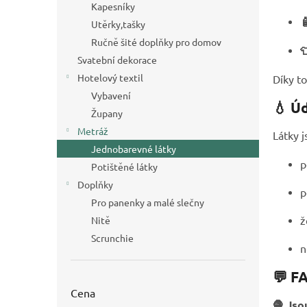
Kapesníky

Utěrky,tašky
Ručně šité doplňky pro domov

Svatební dekorace
Hotelový textil
Díky to
Vybavení
💧 Ú
Župany
Metráž
Látky 
Jednobarevné látky
p
Potištěné látky
Doplňky
p
Pro panenky a malé slečny
ž
Nitě
Scrunchie
n
💬 F
Cena
🧶 Jso