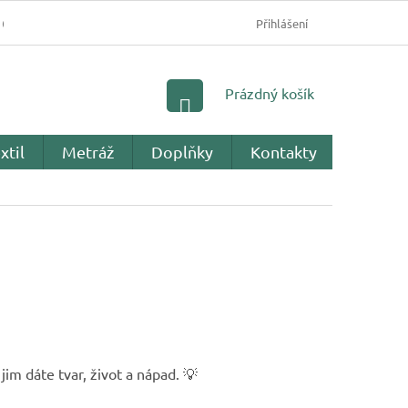
OBCHODNÍ PODMÍNKY
PODMÍNKY OCHRANY OSOBNÍC
Přihlášení
NÁKUPNÍ
Prázdný košík
KOŠÍK
xtil
Metráž
Doplňky
Kontakty
Recenz
 jim dáte tvar, život a nápad. 💡