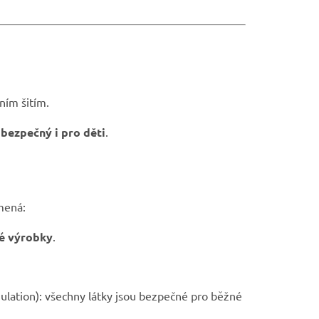
ním šitím.
a
bezpečný i pro děti
.
mená:
ké výrobky
.
ulation): všechny látky jsou bezpečné pro běžné