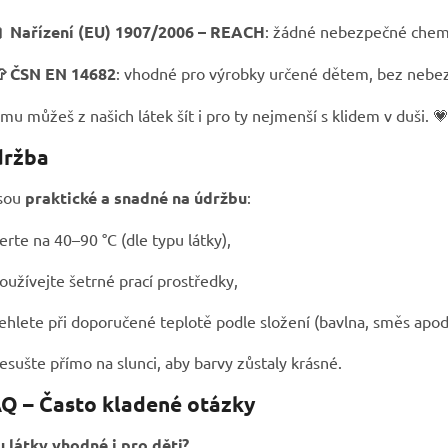
 Nařízení (EU) 1907/2006 – REACH
: žádné nebezpečné chemik
 ČSN EN 14682
: vhodné pro výrobky určené dětem, bez nebez
mu můžeš z našich látek šít i pro ty nejmenší s klidem v duši. 
držba
jsou
praktické a snadné na údržbu
:
erte na 40–90 °C (dle typu látky),
oužívejte šetrné prací prostředky,
ehlete při doporučené teplotě podle složení (bavlna, směs apod.
esušte přímo na slunci, aby barvy zůstaly krásné.
AQ – Často kladené otázky
u látky vhodné i pro děti?