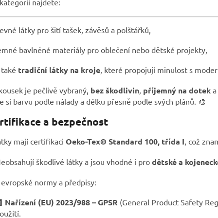
kategorii najdete:
evné látky pro šití tašek, závěsů a polštářků,
emné bavlněné materiály pro oblečení nebo dětské projekty,
 také
tradiční látky na kroje
, které propojují minulost s moder
kousek je pečlivě vybraný,
bez škodlivin
,
příjemný na dotek
e si barvu podle nálady a délku přesně podle svých plánů. 🎨
rtifikace a bezpečnost
tky mají certifikaci
Oeko-Tex® Standard 100, třída I
, což zna
eobsahují škodlivé látky a jsou vhodné i pro
dětské a kojenec
í evropské normy a předpisy:
 Nařízení (EU) 2023/988 – GPSR
(General Product Safety Reg
oužití.