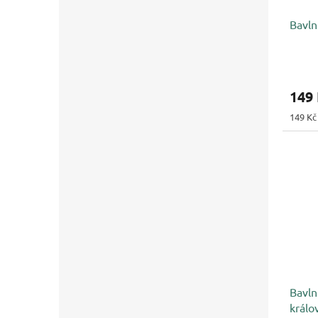
Bavln
149
Měrná
149 Kč
cena:
Bavln
králo