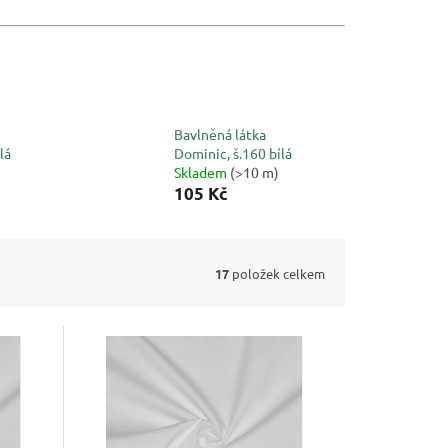
Bavlněná látka
lá
Dominic, š.160 bílá
Skladem
(>10 m)
105 Kč
17
položek celkem