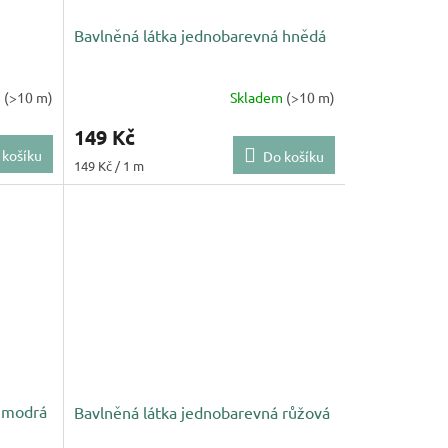
Bavlněná látka jednobarevná hnědá
m
(>10 m)
Skladem
(>10 m)
149 Kč
 košíku
Do košíku
Měrná
149 Kč / 1 m
cena:
á modrá
Bavlněná látka jednobarevná růžová