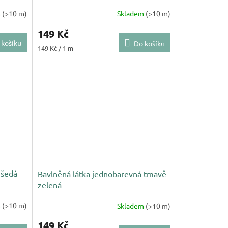
m
(>10 m)
Skladem
(>10 m)
149 Kč
 košíku
Do košíku
Měrná
149 Kč / 1 m
cena:
 šedá
Bavlněná látka jednobarevná tmavě
zelená
m
(>10 m)
Skladem
(>10 m)
149 Kč