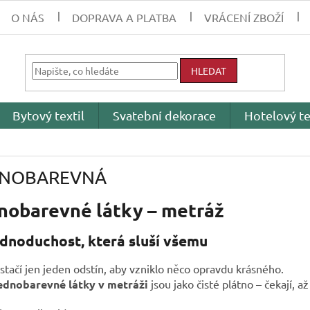
O NÁS
DOPRAVA A PLATBA
VRÁCENÍ ZBOŽÍ
HLEDAT
Bytový textil
Svatební dekorace
Hotelový te
DNOBAREVNÁ
nobarevné látky – metráž
ednoduchost, která sluší všemu
stačí jen jeden odstín, aby vzniklo něco opravdu krásného.
ednobarevné látky v metráži
jsou jako čisté plátno – čekají, až