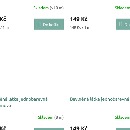
Skladem
(>10 m)
Sklade
 Kč
149 Kč
Do košíku
Do
Měrná
 / 1 m
149 Kč / 1 m
cena:
ěná látka jednobarevná
Bavlněná látka jednobarevná
anová
Skladem
(8 m)
Sklade
 Kč
149 Kč