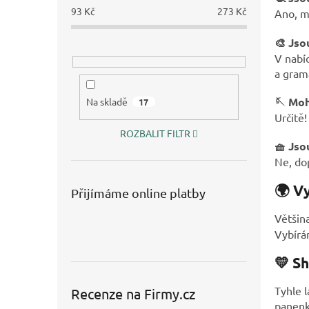
93
Kč
273
Kč
Ano, ma
🎨 Jso
V nabí
a gram
🪡 Moh
Na skladě
17
Určitě!
ROZBALIT FILTR
🧺 Jso
Ne, dop
🌍 V
Přijímáme online platby
Většina
Vybírá
💛 Sh
Tyhle l
Recenze na Firmy.cz
panenk