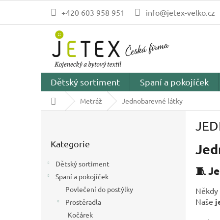
Přejít
+420 603 958 951
info@jetex-velko.cz
na
obsah
Dětský sortiment
Spaní a pokojíček
Domů
Metráž
Jednobarevné látky
P
JE
o
Přeskočit
s
Kategorie
kategorie
Jed
t
r
Dětský sortiment
a
🧵 J
Spaní a pokojíček
n
Povlečení do postýlky
n
Někdy 
í
Naše
j
Prostěradla
p
Kočárek