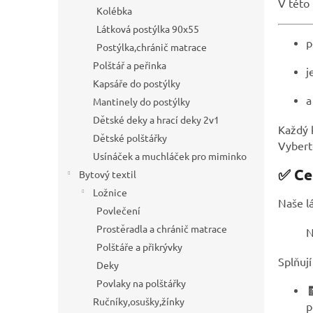
V této 
a
Kolébka
n
Látková postýlka 90x55
e
p
Postýlka,chránič matrace
l
Polštář a peřinka
j
Kapsáře do postýlky
a
Mantinely do postýlky
Dětské deky a hrací deky 2v1
Každý 
Dětské polštářky
Vybert
Usínáček a muchláček pro miminko
✅ Ce
Bytový textil
Ložnice
Naše lá
Povlečení
Prostěradla a chránič matrace
N
Polštáře a přikrývky
Splňuj
Deky
Povlaky na polštářky

Ručníky,osušky,žínky
p