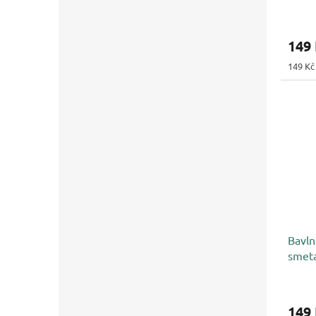
149
Měrná
149 Kč
cena:
Bavln
smet
149