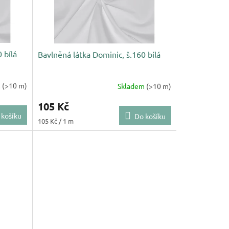
 bílá
Bavlněná látka Dominic, š.160 bílá
m
(>10 m)
Skladem
(>10 m)
105 Kč
 košíku
Do košíku
Měrná
105 Kč / 1 m
cena: