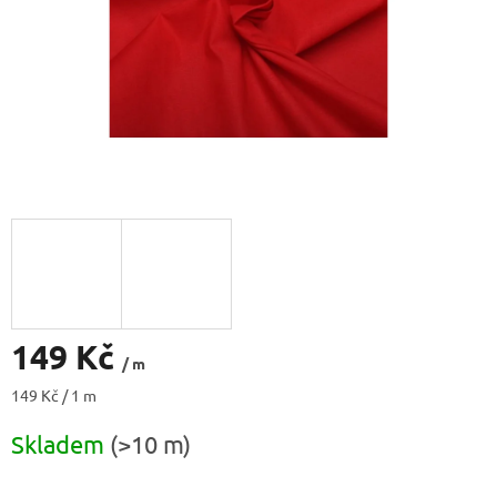
149 Kč
/ m
Měrná
149 Kč / 1 m
cena:
Skladem
(>10 m)