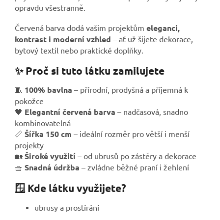
opravdu všestranně.
Červená barva dodá vašim projektům
eleganci,
kontrast i moderní vzhled
– ať už šijete dekorace,
bytový textil nebo praktické doplňky.
✨ Proč si tuto látku zamilujete
🧵
100% bavlna
– přírodní, prodyšná a příjemná k
pokožce
🖤
Elegantní červená barva
– nadčasová, snadno
kombinovatelná
📏
Šířka 150 cm
– ideální rozměr pro větší i menší
projekty
🏡
Široké využití
– od ubrusů po zástěry a dekorace
🧺
Snadná údržba
– zvládne běžné praní i žehlení
🪟 Kde látku využijete?
ubrusy a prostírání