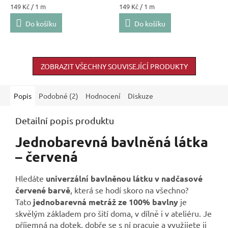
Měrná
Měrná
149 Kč / 1 m
149 Kč / 1 m
cena:
cena:
Do košíku
Do košíku
ZOBRAZIT VŠECHNY SOUVISEJÍCÍ PRODUKTY
Popis
Podobné (2)
Hodnocení
Diskuze
Detailní popis produktu
Jednobarevná bavlněná látka
– červená
Hledáte
univerzální bavlněnou látku v nadčasové
červené barvě
, která se hodí skoro na všechno?
Tato
jednobarevná metráž ze 100% bavlny
je
skvělým základem pro šití doma, v dílně i v ateliéru. Je
příjemná na dotek, dobře se s ní pracuje a využijete ji