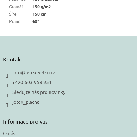
Gramáž
:
150 g/m2
Šíře
:
150 cm
Praní
:
60°
Z
á
p
a
Kontakt
t
í
info
@
jetex-velko.cz
+420 603 958 951
Sledujte nás pro novinky
jetex_placha
Informace pro vás
O nás