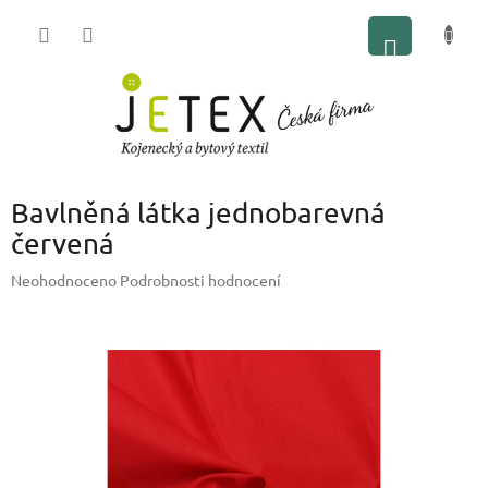
Přejít
NÁKUP
na
obsah
KOŠÍK
Bavlněná látka jednobarevná
červená
Průměrné
Neohodnoceno
Podrobnosti hodnocení
hodnocení
produktu
je
0,0
z
5
hvězdiček.