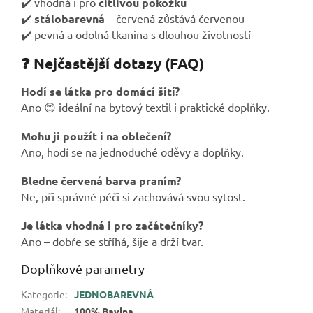
✔️ vhodná i pro
citlivou pokožku
✔️
stálobarevná
– červená zůstává červenou
✔️ pevná a odolná tkanina s dlouhou životností
❓ Nejčastější dotazy (FAQ)
Hodí se látka pro domácí šití?
Ano 😊 ideální na bytový textil i praktické doplňky.
Mohu ji použít i na oblečení?
Ano, hodí se na jednoduché oděvy a doplňky.
Bledne červená barva praním?
Ne, při správné péči si zachovává svou sytost.
Je látka vhodná i pro začátečníky?
Ano – dobře se stříhá, šije a drží tvar.
Doplňkové parametry
Kategorie
:
JEDNOBAREVNÁ
Materiál
:
100% Bavlna