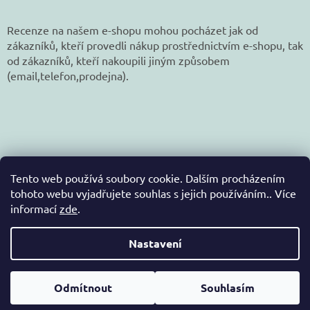
Recenze na našem e-shopu mohou pocházet jak od
zákazníků, kteří provedli nákup prostřednictvím e-shopu, tak
od zákazníků, kteří nakoupili jiným způsobem
(email,telefon,prodejna).
Tento web používá soubory cookie. Dalším procházením
tohoto webu vyjadřujete souhlas s jejich používáním.. Více
informací
zde
.
Vytvořil Shoptet
Nastavení
Copyright 2026
jetex-eshop.cz
. Všechna práva
Odmítnout
Souhlasím
vyhrazena.