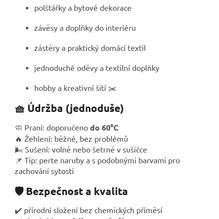
polštářky a bytové dekorace
závěsy a doplňky do interiéru
zástěry a praktický domácí textil
jednoduché oděvy a textilní doplňky
hobby a kreativní šití ✂️
🧺 Údržba (jednoduše)
🧼 Praní: doporučeno
do 60°C
🔥 Žehlení: běžné, bez problémů
🌬️ Sušení: volně nebo šetrně v sušičce
📌 Tip: perte naruby a s podobnými barvami pro
zachování sytosti
🛡️ Bezpečnost a kvalita
✔️ přírodní složení bez chemických příměsí