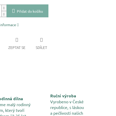
Přidat do košíku
 informace
ZEPTAT SE
SDÍLET
Ruční výroba
dinná dílna
Vyrobeno v České
me malý rodinný
republice, s láskou
m, který tvoří
a pečlivostí našich
dcem již 35 let