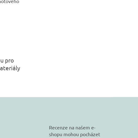
 hotového
ou pro
ateriály
Recenze na našem e-
shopu mohou pocházet