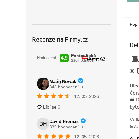
Popi
Recenze na Firmy.cz
Det
🧵
× 
Hle
Červ
❤️ 
byto
Vel
krás