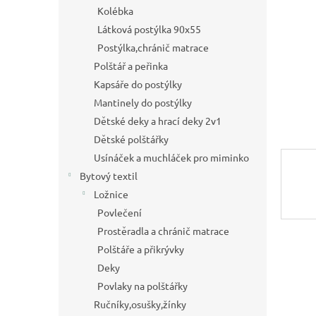
a
Kolébka
n
Látková postýlka 90x55
e
Postýlka,chránič matrace
l
Polštář a peřinka
Kapsáře do postýlky
Mantinely do postýlky
Dětské deky a hrací deky 2v1
Dětské polštářky
Usínáček a muchláček pro miminko
Bytový textil
Ložnice
Povlečení
Prostěradla a chránič matrace
Polštáře a přikrývky
Deky
Povlaky na polštářky
Ručníky,osušky,žínky