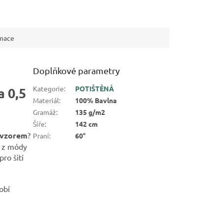
rmace
Doplňkové parametry
Kategorie
:
POTIŠTĚNÁ
 0,5
Materiál
:
100% Bavlna
Gramáž
:
135 g/m2
Šíře
:
142 cm
 vzorem
?
Praní
:
60°
e z módy
ro šití
obí