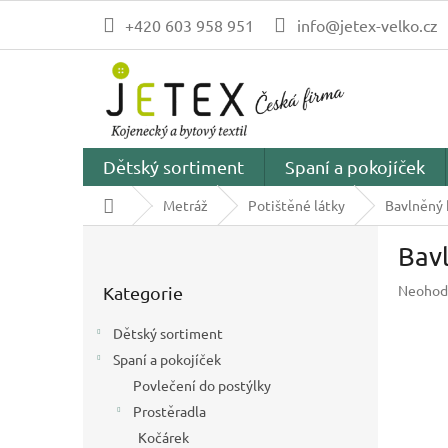
Přejít
+420 603 958 951
info@jetex-velko.cz
na
obsah
Dětský sortiment
Spaní a pokojíček
Domů
Metráž
Potištěné látky
Bavlněný 
P
Bavl
o
Přeskočit
s
Průměr
Neohod
Kategorie
kategorie
t
hodnoc
r
produk
Dětský sortiment
a
je
Spaní a pokojíček
n
0,0
z
Povlečení do postýlky
n
5
í
Prostěradla
hvězdič
p
Kočárek