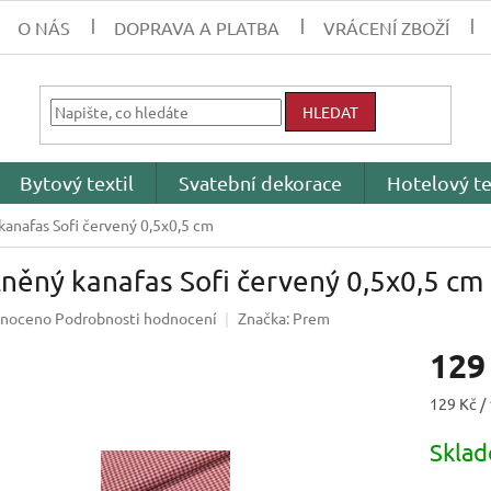
O NÁS
DOPRAVA A PLATBA
VRÁCENÍ ZBOŽÍ
HLEDAT
Bytový textil
Svatební dekorace
Hotelový te
kanafas Sofi červený 0,5x0,5 cm
něný kanafas Sofi červený 0,5x0,5 cm
né
noceno
Podrobnosti hodnocení
Značka:
Prem
ení
129
tu
Měrná
129 Kč /
cena:
Skla
ek.