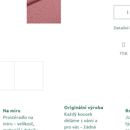
Detailní
TISK
Originální výroba
Na míru
Ro
Každý kousek
Prostěradlo na
Js
děláme s vámi a
míru – velikost,
tý
pro vás – žádná
materiál i detaily
sr