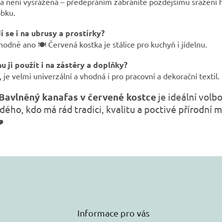
a není vysrážená – předepráním zabráníte pozdějšímu sražení
obku.
í se i na ubrusy a prostírky?
odně ano 🍽️ Červená kostka je stálice pro kuchyň i jídelnu.
u ji použít i na zástěry a doplňky?
 je velmi univerzální a vhodná i pro pracovní a dekorační textil.
Bavlněný kanafas v červené kostce
je ideální volb
dého, kdo má rád tradici, kvalitu a poctivé přírodní m
️
Informace pro vás