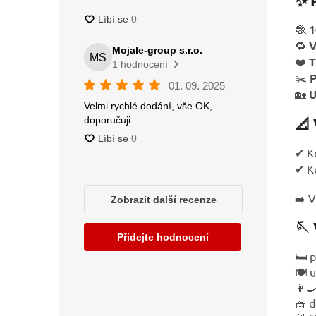
✨ 
🧶
1
🔁
V
❤️
T
✂️
P
🏡
U
📐
✔ K
✔ K
➡️ V
🪡 
🛏️ 
🍽️ 
👩‍
🧺 d