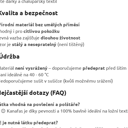
ité dárky a chalupářský textil
 Kvalita a bezpečnost
řírodní materiál bez umělých příměsí
hodný i pro
citlivou pokožku
vná vazba zajišťuje
dlouhou životnost
zor je
stálý a nesepratelný
(není tištěný)
 Údržba
Materiál
není vysrážený
– doporučujeme
předeprat
před šitím
Praní ideálně na 40 - 60 °C
edoporučujeme sušit v sušičce (kvůli možnému srážení)
Nejčastější dotazy (FAQ)
látka vhodná na povlečení a polštáře?
😊 Kanafas je díky pevnosti a 100% bavlně ideální na ložní texti
č je nutné látku předeprat?