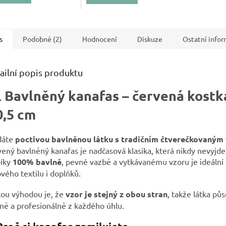
s
Podobné (2)
Hodnocení
Diskuze
Ostatní info
ailní popis produktu
 Bavlněný kanafas – červená kostka
0,5 cm
dáte
poctivou bavlněnou látku s tradičním čtverečkovaným
ený bavlněný kanafas je nadčasová klasika, která nikdy nevyjd
Díky
100% bavlně
, pevné vazbě a vytkávanému vzoru je ideální p
vého textilu i doplňků.
kou výhodou je, že
vzor je stejný z obou stran
, takže látka půs
ně a profesionálně z každého úhlu.