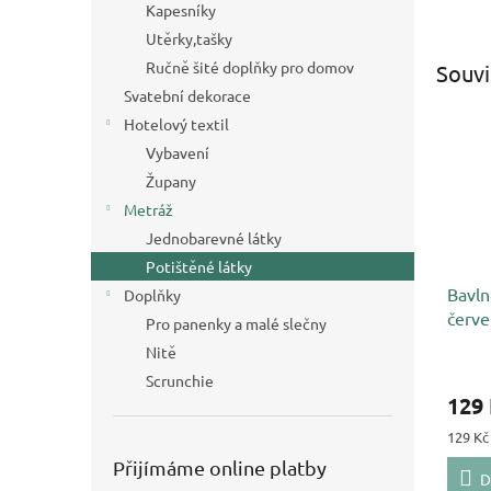
Kapesníky
Utěrky,tašky
Ručně šité doplňky pro domov
Souvi
Svatební dekorace
Hotelový textil
Vybavení
Župany
Metráž
Jednobarevné látky
Potištěné látky
Bavln
Doplňky
červe
Pro panenky a malé slečny
Nitě
Scrunchie
129
Měrná
129 Kč
cena:
Přijímáme online platby
D