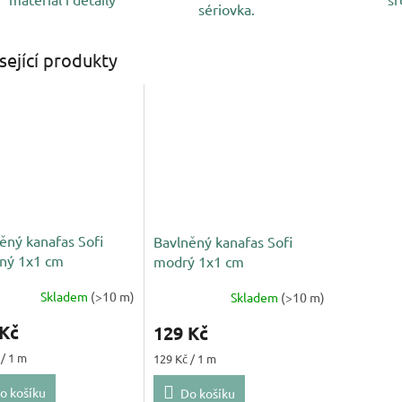
sériovka.
sející produkty
ěný kanafas Sofi
Bavlněný kanafas Sofi
ný 1x1 cm
modrý 1x1 cm
Skladem
(>10 m)
Skladem
(>10 m)
 Kč
129 Kč
Měrná
 / 1 m
129 Kč / 1 m
cena:
o košíku
Do košíku