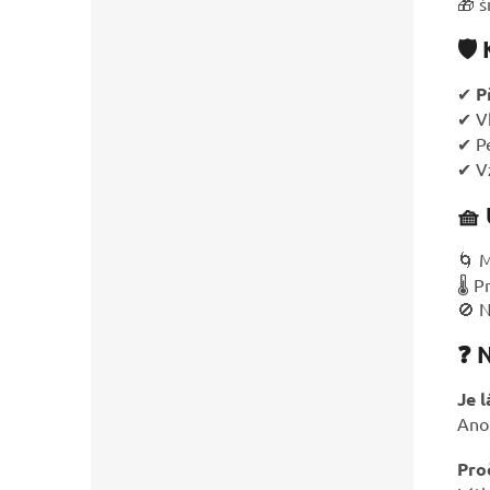
🎁 š
🛡️
✔
P
✔ V
✔ Pe
✔ V
🧺
🌀 
🌡️ 
🚫 N
❓ 
Je 
Ano 
Pro