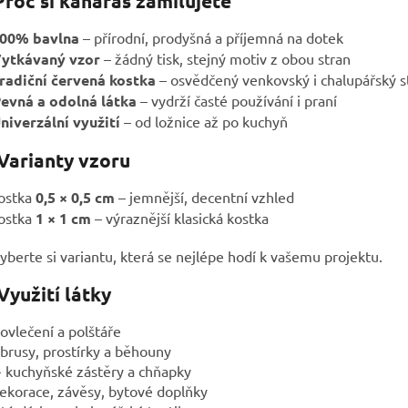
Proč si kanafas zamilujete
00% bavlna
– přírodní, prodyšná a příjemná na dotek
ytkávaný vzor
– žádný tisk, stejný motiv z obou stran
radiční červená kostka
– osvědčený venkovský i chalupářský s
evná a odolná látka
– vydrží časté používání i praní
niverzální využití
– od ložnice až po kuchyň
 Varianty vzoru
ostka
0,5 × 0,5 cm
– jemnější, decentní vzhled
ostka
1 × 1 cm
– výraznější klasická kostka
yberte si variantu, která se nejlépe hodí k vašemu projektu.
Využití látky
povlečení a polštáře
ubrusy, prostírky a běhouny
 kuchyňské zástěry a chňapky
ekorace, závěsy, bytové doplňky