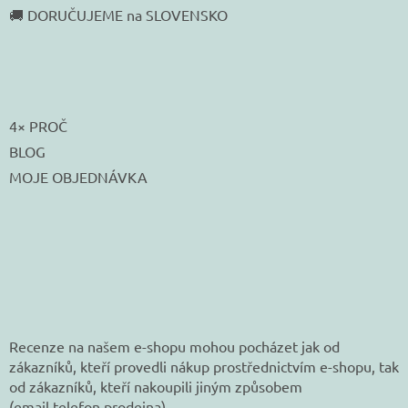
🚚 DORUČUJEME na SLOVENSKO
4× PROČ
BLOG
MOJE OBJEDNÁVKA
Recenze na našem e-shopu mohou pocházet jak od
zákazníků, kteří provedli nákup prostřednictvím e-shopu, tak
od zákazníků, kteří nakoupili jiným způsobem
(email,telefon,prodejna).