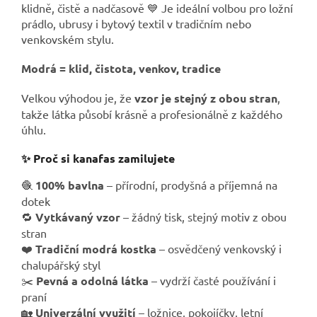
klidně, čistě a nadčasově 💙 Je ideální volbou pro ložní
prádlo, ubrusy i bytový textil v tradičním nebo
venkovském stylu.
Modrá = klid, čistota, venkov, tradice
Velkou výhodou je, že
vzor je stejný z obou stran
,
takže látka působí krásně a profesionálně z každého
úhlu.
✨ Proč si kanafas zamilujete
🧶
100% bavlna
– přírodní, prodyšná a příjemná na
dotek
🔁
Vytkávaný vzor
– žádný tisk, stejný motiv z obou
stran
❤️
Tradiční modrá kostka
– osvědčený venkovský i
chalupářský styl
✂️
Pevná a odolná látka
– vydrží časté používání i
praní
🏡
Univerzální využití
– ložnice, pokojíčky, letní