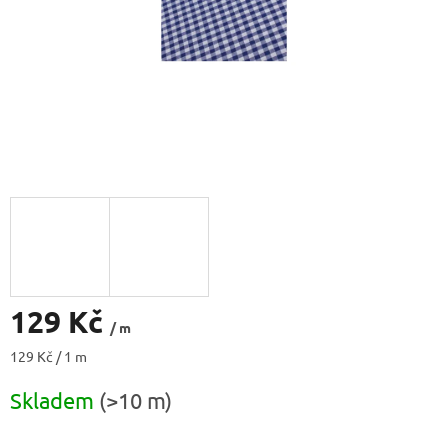
129 Kč
/ m
Měrná
129 Kč / 1 m
cena:
Skladem
(>10 m)