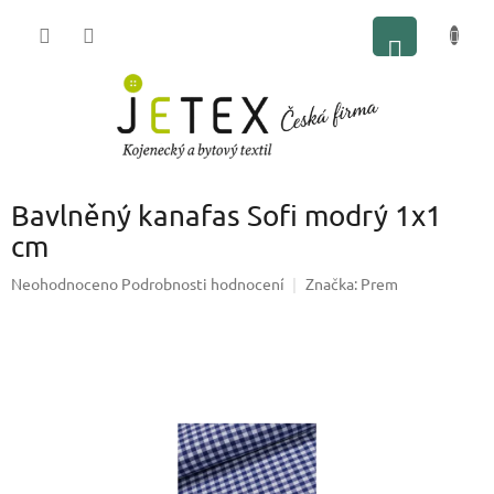
Přejít
NÁKUP
na
obsah
KOŠÍK
Bavlněný kanafas Sofi modrý 1x1
cm
Průměrné
Neohodnoceno
Podrobnosti hodnocení
Značka:
Prem
hodnocení
produktu
je
0,0
z
5
hvězdiček.