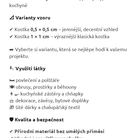
kuchyně
📐 Varianty vzoru
✔ Kostka
0,5 × 0,5 cm
– jemnější, decentní vzhled
✔ Kostka
1 × 1 cm
– výraznější klasická kostka
➡️ Vyberte si variantu, která se nejlépe hodí k vašemu
projektu.
🪡 Využití látky
🛏️ povlečení a polštáře
🍽️ ubrusy, prostírky a běhouny
👩‍🍳 kuchyňské zástěry a chňapky
🧺 dekorace, závěsy, bytové doplňky
🎁 šité dárky a chalupářský textil
🛡️ Kvalita a bezpečnost
✔
Přírodní materiál bez umělých příměsí
✔ Vhodný i pro