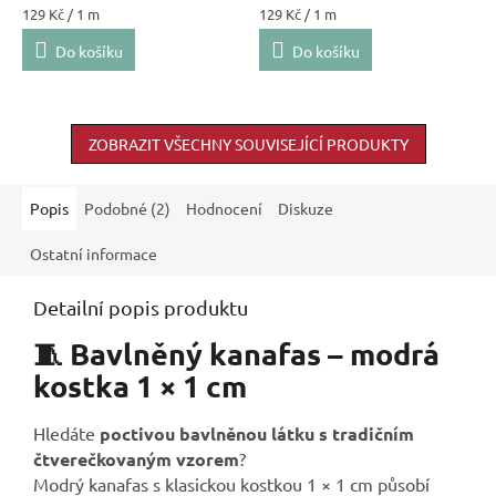
Měrná
Měrná
129 Kč / 1 m
129 Kč / 1 m
cena:
cena:
Do košíku
Do košíku
ZOBRAZIT VŠECHNY SOUVISEJÍCÍ PRODUKTY
Popis
Podobné (2)
Hodnocení
Diskuze
Ostatní informace
Detailní popis produktu
🧵 Bavlněný kanafas – modrá
kostka 1 × 1 cm
Hledáte
poctivou bavlněnou látku s tradičním
čtverečkovaným vzorem
?
Modrý kanafas s klasickou kostkou 1 × 1 cm působí