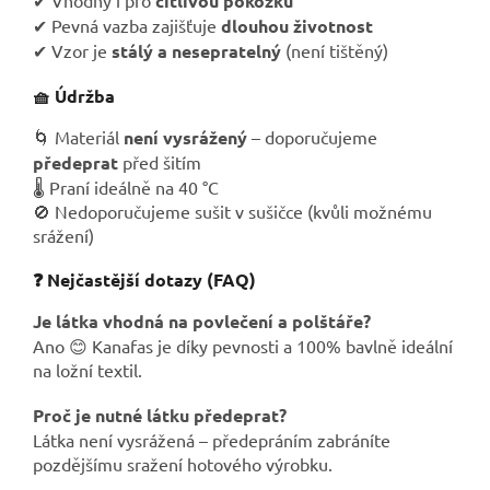
citlivou pokožku
✔ Pevná vazba zajišťuje
dlouhou životnost
✔ Vzor je
stálý a nesepratelný
(není tištěný)
🧺 Údržba
🌀 Materiál
není vysrážený
– doporučujeme
předeprat
před šitím
🌡️ Praní ideálně na 40 °C
🚫 Nedoporučujeme sušit v sušičce (kvůli možnému
srážení)
❓ Nejčastější dotazy (FAQ)
Je látka vhodná na povlečení a polštáře?
Ano 😊 Kanafas je díky pevnosti a 100% bavlně ideální
na ložní textil.
Proč je nutné látku předeprat?
Látka není vysrážená – předepráním zabráníte
pozdějšímu sražení hotového výrobku.