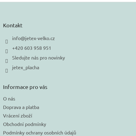
Z
á
p
a
Kontakt
t
í
info
@
jetex-velko.cz
+420 603 958 951
Sledujte nás pro novinky
jetex_placha
Informace pro vás
O nás
Doprava a platba
Vrácení zboží
Obchodní podmínky
Podmínky ochrany osobních údajů