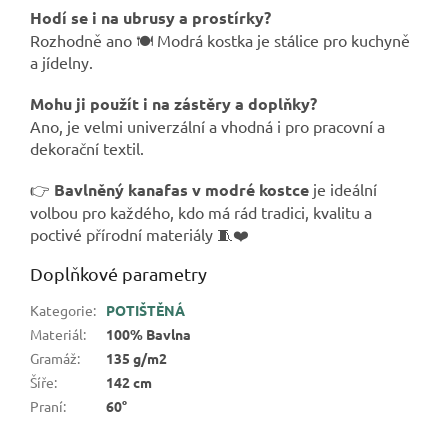
Hodí se i na ubrusy a prostírky?
Rozhodně ano 🍽️ Modrá kostka je stálice pro kuchyně
a jídelny.
Mohu ji použít i na zástěry a doplňky?
Ano, je velmi univerzální a vhodná i pro pracovní a
dekorační textil.
👉
Bavlněný kanafas v modré kostce
je ideální
volbou pro každého, kdo má rád tradici, kvalitu a
poctivé přírodní materiály 🧵❤️
Doplňkové parametry
Kategorie
:
POTIŠTĚNÁ
Materiál
:
100% Bavlna
Gramáž
:
135 g/m2
Šíře
:
142 cm
Praní
:
60°