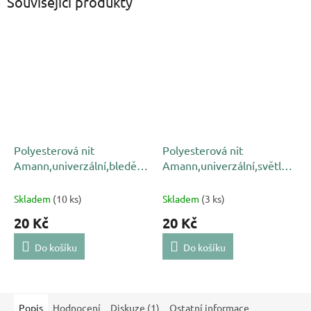
Související produkty
Polyesterová nit
Polyesterová nit
Amann,univerzální,bledě
Amann,univerzální,světle
modrá 0036, NAČNUTÁ
modrá 4163,NAČNUTÁ
Skladem
(10 ks)
Skladem
(3 ks)
20 Kč
20 Kč
Do košíku
Do košíku
Popis
Hodnocení
Diskuze (1)
Ostatní informace