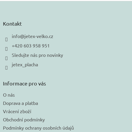
Z
á
p
a
Kontakt
t
í
info
@
jetex-velko.cz
+420 603 958 951
Sledujte nás pro novinky
jetex_placha
Informace pro vás
O nás
Doprava a platba
Vrácení zboží
Obchodní podmínky
Podmínky ochrany osobních údajů