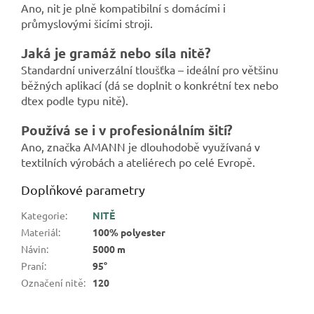
Ano, nit je plně kompatibilní s domácími i
průmyslovými šicími stroji.
Jaká je gramáž nebo síla nitě?
Standardní univerzální tloušťka – ideální pro většinu
běžných aplikací (dá se doplnit o konkrétní tex nebo
dtex podle typu nitě).
Používá se i v profesionálním šití?
Ano, značka AMANN je dlouhodobě využívaná v
textilních výrobách a ateliérech po celé Evropě.
Doplňkové parametry
Kategorie
:
NITĚ
Materiál
:
100% polyester
Návin
:
5000 m
Praní
:
95°
Označení nitě
:
120