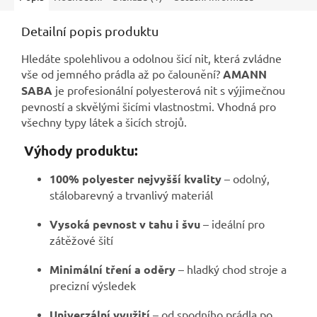
Detailní popis produktu
Hledáte spolehlivou a odolnou šicí nit, která zvládne
vše od jemného prádla až po čalounění?
AMANN
SABA
je profesionální polyesterová nit s výjimečnou
pevností a skvělými šicími vlastnostmi. Vhodná pro
všechny typy látek a šicích strojů.
Výhody produktu:
100% polyester nejvyšší kvality
– odolný,
stálobarevný a trvanlivý materiál
Vysoká pevnost v tahu i švu
– ideální pro
zátěžové šití
Minimální tření a oděry
– hladký chod stroje a
precizní výsledek
Univerzální využití
– od spodního prádla po