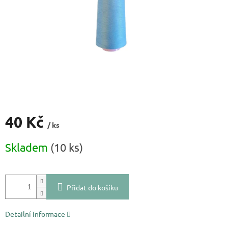
40 Kč
/ ks
Měrná
Skladem
(10 ks)
cena:
Přidat do košíku
Detailní informace