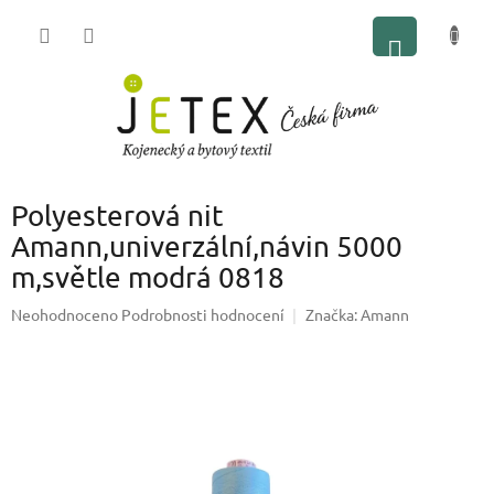
Přejít
NÁKUP
na
obsah
KOŠÍK
Polyesterová nit
Amann,univerzální,návin 5000
m,světle modrá 0818
Průměrné
Neohodnoceno
Podrobnosti hodnocení
Značka:
Amann
hodnocení
produktu
je
0,0
z
5
hvězdiček.