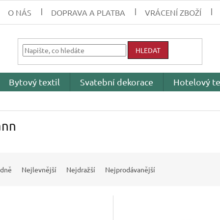
O NÁS
DOPRAVA A PLATBA
VRÁCENÍ ZBOŽÍ
HLEDAT
Bytový textil
Svatební dekorace
Hotelový te
nn
dně
Nejlevnější
Nejdražší
Nejprodávanější