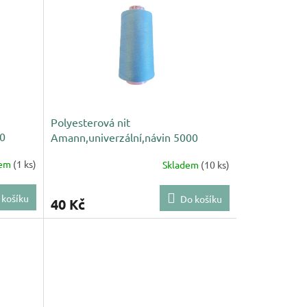
Polyesterová nit
00
Amann,univerzální,návin 5000
m,světle modrá 0818
dem
(1 ks)
Skladem
(10 ks)
 košíku
Do košíku
40 Kč