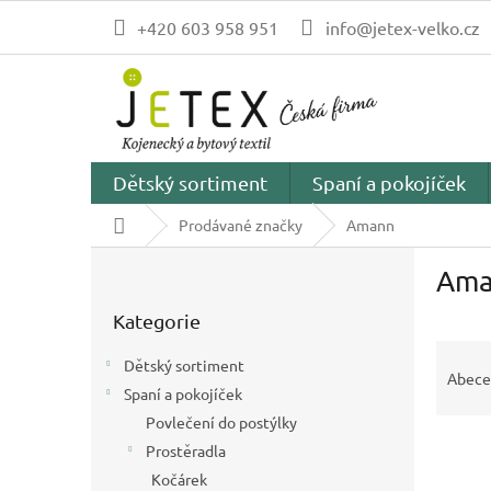
Přejít
+420 603 958 951
info@jetex-velko.cz
na
obsah
Dětský sortiment
Spaní a pokojíček
Domů
Prodávané značky
Amann
P
Ama
o
Přeskočit
s
Kategorie
kategorie
t
Ř
r
Dětský sortiment
a
a
Abece
Spaní a pokojíček
z
n
e
Povlečení do postýlky
n
V
n
í
Prostěradla
ý
í
p
Kočárek