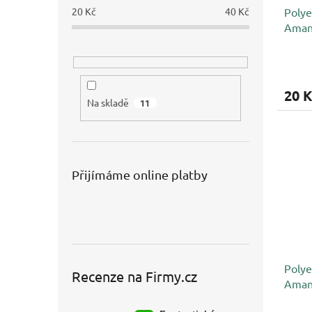
20
Kč
40
Kč
Polye
Amann
230,
20 K
Na skladě
11
Přijímáme online platby
Polye
Recenze na Firmy.cz
Amann
4163