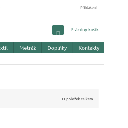
OBCHODNÍ PODMÍNKY
PODMÍNKY OCHRANY OSOBNÍC
Přihlášení
NÁKUPNÍ
Prázdný košík
KOŠÍK
xtil
Metráž
Doplňky
Kontakty
Recenz
11
položek celkem