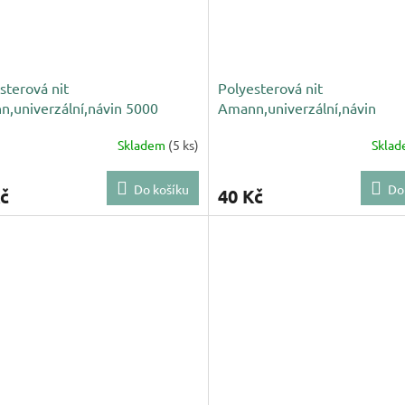
sterová nit
Polyesterová nit
,univerzální,návin 5000
Amann,univerzální,návin
tle růžová 0135
5000m,světle zelená 12475
Skladem
(5 ks)
Skla
Do košíku
Do
č
40 Kč