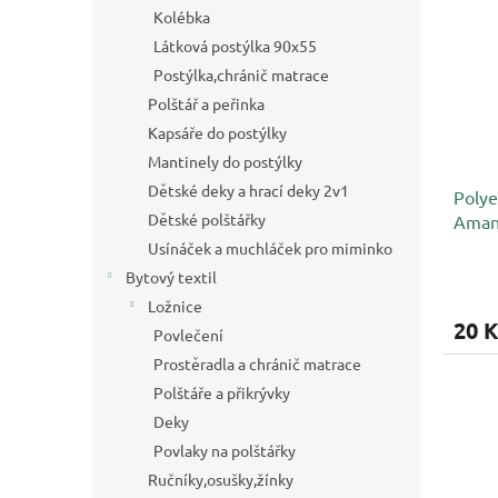
p
p
a
Kolébka
i
r
n
Látková postýlka 90x55
s
o
e
p
Postýlka,chránič matrace
d
l
r
u
Polštář a peřinka
o
k
Kapsáře do postýlky
d
t
Mantinely do postýlky
u
ů
Dětské deky a hrací deky 2v1
Polye
k
Dětské polštářky
Amann
t
0036
ů
Usínáček a muchláček pro miminko
Bytový textil
Ložnice
20 K
Povlečení
Prostěradla a chránič matrace
Polštáře a přikrývky
Deky
Povlaky na polštářky
Ručníky,osušky,žínky