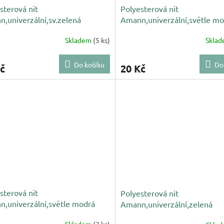
sterová nit
Polyesterová nit
,univerzální,sv.zelená
Amann,univerzální,světle mo
NAČNUTÁ
0818,NAČNUTÁ
Skladem
(5 ks)
Skla
Do košíku
Do
č
20 Kč
sterová nit
Polyesterová nit
,univerzální,světle modrá
Amann,univerzální,zelená
,NAČNUTÁ
222,NAČNUTÁ
Skladem
(3 ks)