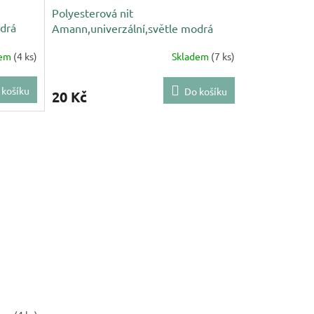
Polyesterová nit
drá
Amann,univerzální,světle modrá
1410, NAČNUTÁ
dem
(4 ks)
Skladem
(7 ks)
 košíku
Do košíku
20 Kč