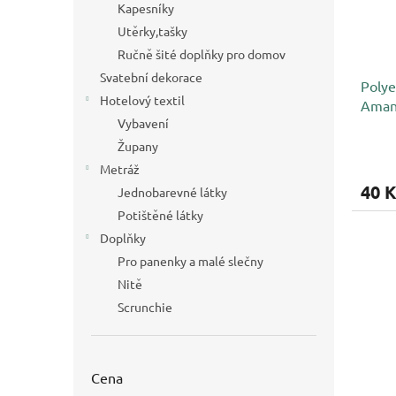
Kapesníky
Utěrky,tašky
Ručně šité doplňky pro domov
Svatební dekorace
Polye
Hotelový textil
Amann
Vybavení
m,svě
Župany
Metráž
40 K
Jednobarevné látky
Potištěné látky
Doplňky
Pro panenky a malé slečny
Nitě
Scrunchie
Cena