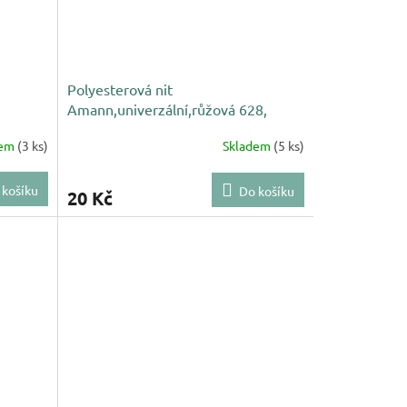
Polyesterová nit
Amann,univerzální,růžová 628,
NAČNUTÁ
dem
(3 ks)
Skladem
(5 ks)
 košíku
Do košíku
20 Kč