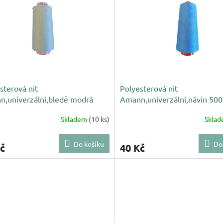
sterová nit
Polyesterová nit
,univerzální,bledě modrá
Amann,univerzální,návin 50
, NAČNUTÁ
m,nebeská modř 819
Skladem
(10 ks)
Skla
Do košíku
Do
č
40 Kč