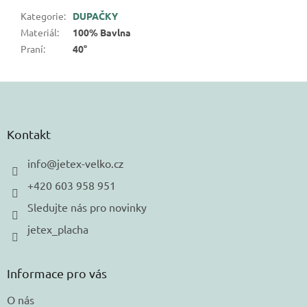
Kategorie
:
DUPAČKY
Materiál
:
100% Bavlna
Praní
:
40°
Z
á
p
a
Kontakt
t
í
info
@
jetex-velko.cz
+420 603 958 951
Sledujte nás pro novinky
jetex_placha
Informace pro vás
O nás