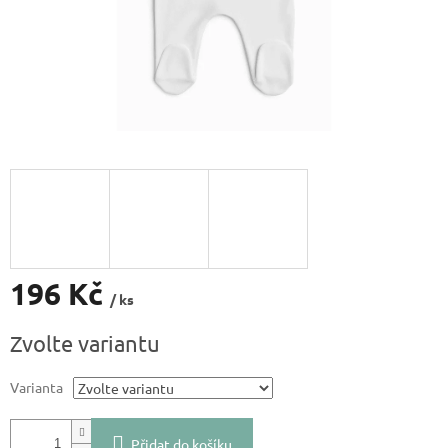
196 Kč
/ ks
Měrná
Zvolte variantu
cena:
Varianta
Přidat do košíku