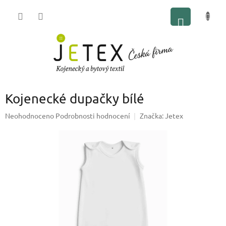
Přejít
NÁKUP
na
obsah
KOŠÍK
Kojenecké dupačky bílé
Průměrné
Neohodnoceno
Podrobnosti hodnocení
Značka:
Jetex
hodnocení
produktu
je
0,0
z
5
hvězdiček.