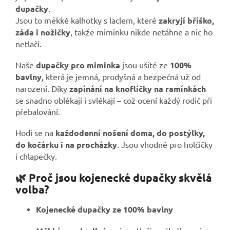
dupačky
.
Jsou to měkké kalhotky s laclem, které
zakryjí bříško,
záda i nožičky
, takže miminku nikde netáhne a nic ho
netlačí.
Naše
dupačky pro miminka
jsou ušité ze
100%
bavlny
, která je jemná, prodyšná a bezpečná už od
narození. Díky
zapínání na knoflíčky na ramínkách
se snadno oblékají i svlékají – což ocení každý rodič při
přebalování.
Hodí se na
každodenní nošení doma, do postýlky,
do kočárku i na procházky
. Jsou vhodné pro holčičky
i chlapečky.
🌿 Proč jsou kojenecké dupačky skvělá
volba?
Kojenecké dupačky ze 100% bavlny