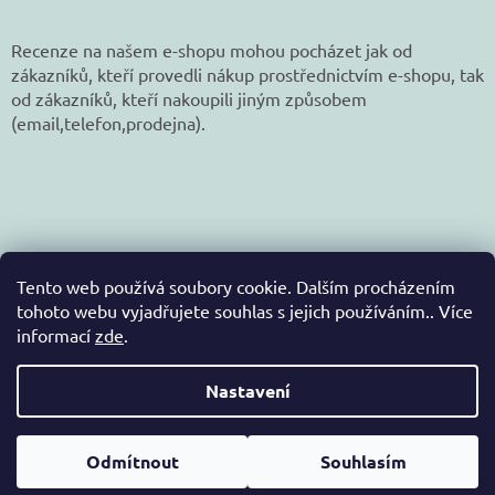
Recenze na našem e-shopu mohou pocházet jak od
zákazníků, kteří provedli nákup prostřednictvím e-shopu, tak
od zákazníků, kteří nakoupili jiným způsobem
(email,telefon,prodejna).
Tento web používá soubory cookie. Dalším procházením
tohoto webu vyjadřujete souhlas s jejich používáním.. Více
informací
zde
.
Vytvořil Shoptet
Nastavení
Copyright 2026
jetex-eshop.cz
. Všechna práva
Odmítnout
Souhlasím
vyhrazena.