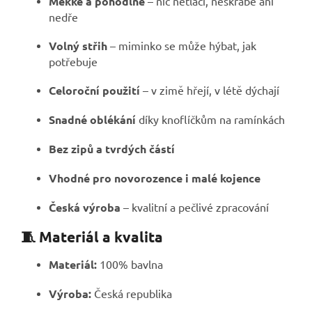
Měkké a pohodlné
– nic netlačí, neškrábe ani
nedře
Volný střih
– miminko se může hýbat, jak
potřebuje
Celoroční použití
– v zimě hřejí, v létě dýchají
Snadné oblékání
díky knoflíčkům na ramínkách
Bez zipů a tvrdých částí
Vhodné pro novorozence i malé kojence
Česká výroba
– kvalitní a pečlivé zpracování
🧵 Materiál a kvalita
Materiál:
100% bavlna
Výroba:
Česká republika