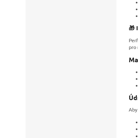
🎁 
Perf
pro
Ma
Úd
Aby 