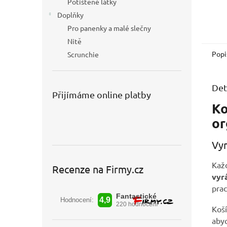
Potištěné látky
Doplňky
Pro panenky a malé slečny
Nitě
Popi
Scrunchie
Det
Přijímáme online platby
Ko
or
Vyr
Každ
Recenze na Firmy.cz
vyr
prac
Koší
aby