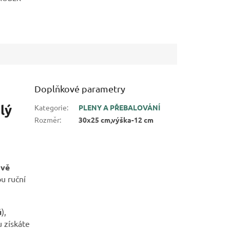
Doplňkové parametry
lý
Kategorie
:
PLENY A PŘEBALOVÁNÍ
Rozměr
:
30x25 cm,výška-12 cm
ově
u ruční
ů
),
 získáte