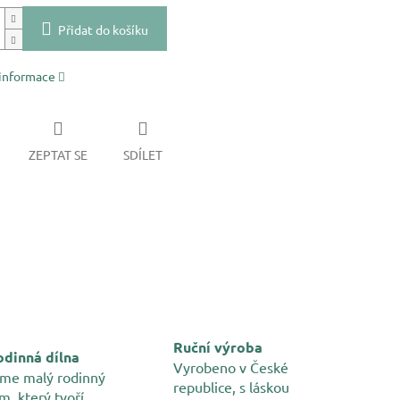
Přidat do košíku
 informace
ZEPTAT SE
SDÍLET
Ruční výroba
dinná dílna
Vyrobeno v České
me malý rodinný
republice, s láskou
m, který tvoří