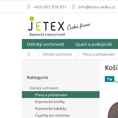
Přejít
+420 603 958 951
info@jetex-velko.cz
na
obsah
Dětský sortiment
Spaní a pokojíček
Domů
Dětský sortiment
Pleny a přebalování
P
Koš
o
Přeskočit
s
Kategorie
kategorie
t
Tip
P
N
r
h
Dětský sortiment
a
p
Pleny a přebalování
n
je
0,
Kojenecké košilky
n
z
í
Kojenecké kabátky
5
p
Čepičky pro miminka
hv