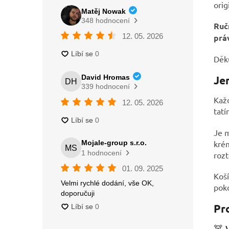
orig
Ruč
prá
Děku
Je
Kaž
tatí
Je m
krém
rozt
Koší
poko
Pro
🧸 