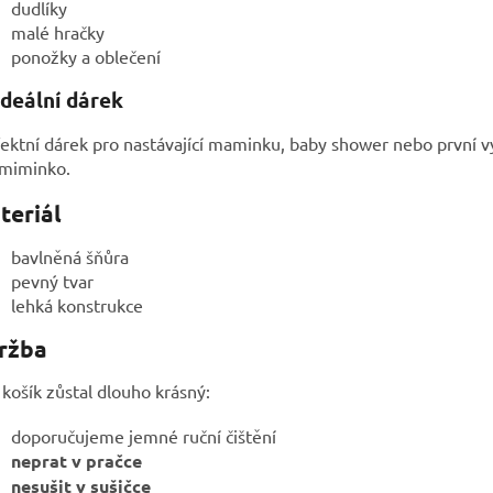
dudlíky
malé hračky
ponožky a oblečení
Ideální dárek
ektní dárek pro nastávající maminku, baby shower nebo první v
 miminko.
teriál
bavlněná šňůra
pevný tvar
lehká konstrukce
ržba
košík zůstal dlouho krásný:
doporučujeme jemné ruční čištění
neprat v pračce
nesušit v sušičce