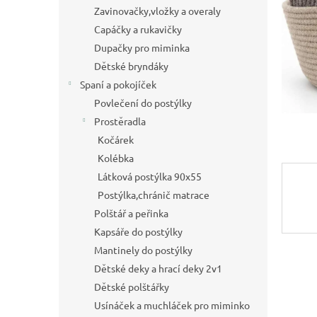
a
Zavinovačky,vložky a overaly
n
Capáčky a rukavičky
e
Dupačky pro miminka
l
Dětské bryndáky
Spaní a pokojíček
Povlečení do postýlky
Prostěradla
Kočárek
Kolébka
Látková postýlka 90x55
Postýlka,chránič matrace
Polštář a peřinka
Kapsáře do postýlky
Mantinely do postýlky
Dětské deky a hrací deky 2v1
Dětské polštářky
Usínáček a muchláček pro miminko