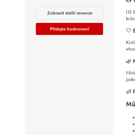
Už 
krá
🤍 
Koší
vhod
🌿 
Mini
poko
👶 
Mů