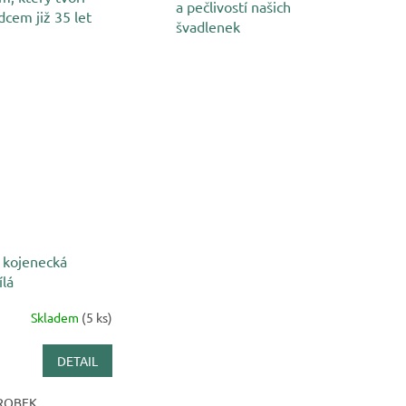
a pečlivostí našich
dcem již 35 let
švadlenek
 kojenecká
ílá
Skladem
(5 ks)
DETAIL
ROBEK