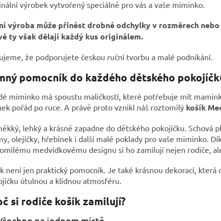
inální výrobek vytvořený speciálně pro vás a vaše miminko.
ní výroba může přinést drobné odchylky v rozměrech nebo 
vě ty však dělají každý kus originálem.
jeme, že podporujete českou ruční tvorbu a malé podnikání.
mný pomocník do každého dětského pokojíčk
dé miminko má spoustu maličkostí, které potřebuje mít mamin
nek pořád po ruce. A právě proto vznikl náš roztomilý
košík Me
ěkký, lehký a krásně zapadne do dětského pokojíčku. Schová p
y, olejíčky, hřebínek i další malé poklady pro vaše miminko. Dí
omilému medvídkovému designu si ho zamilují nejen rodiče, ale 
k není jen praktický pomocník. Je také krásnou dekorací, která
jíčku útulnou a klidnou atmosféru.
č si rodiče košík zamilují?
Všechno na jednom místě