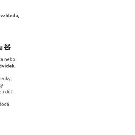
vzhledu,
u 🧸
ka nebo
dvídek.
lenky,
ky
i děti.
 dodá