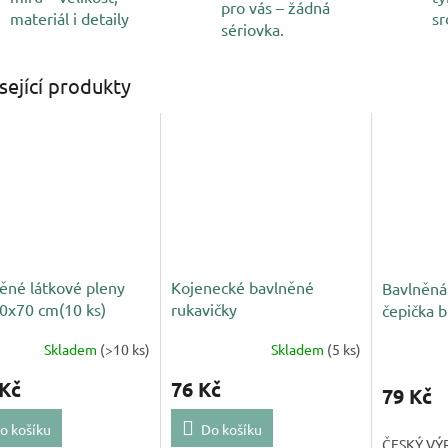
pro vás – žádná
materiál i detaily
sr
sériovka.
sející produkty
ěné látkové pleny
Kojenecké bavlněné
Bavlněná
70x70 cm(10 ks)
rukavičky
čepička b
Skladem
(>10 ks)
Skladem
(5 ks)
 Kč
76 Kč
79 Kč
o košíku
Do košíku
ČESKÝ VÝ