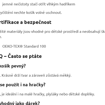
jemné nečistoty stačí otřít vlhkým hadříkem
yčištění nechte košík volně uschnout.
rtifikace a bezpečnost
ité materiály jsou vhodné pro dětské prostředí a neobsahují šk
y.
OEKO-TEX® Standard 100
Q – Často se ptáte
košík pevný?
 Krásně drží tvar a zároveň zůstává měkký.
se použít i na hračky?
 je ideální i na malé hračky, plyšáky nebo dětské doplňky.
vhodný jako dárek?