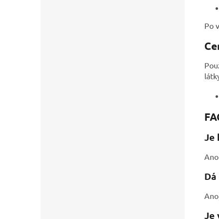
Po v
Ce
Použ
látk
FA
Je 
Ano.
Dá 
Ano,
Je 