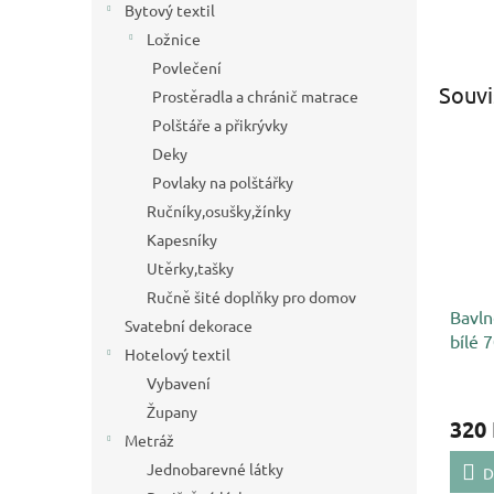
Bytový textil
Ložnice
Povlečení
Souvi
Prostěradla a chránič matrace
Polštáře a přikrývky
Deky
Povlaky na polštářky
Ručníky,osušky,žínky
Kapesníky
Utěrky,tašky
Ručně šité doplňky pro domov
Bavln
Svatební dekorace
bílé 
Hotelový textil
Vybavení
Župany
320
Metráž
Jednobarevné látky
D