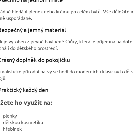
žádné hledání plenek nebo krému po celém bytě. Vše důležité 
sně uspořádané.
Bezpečný a jemný materiál
k je vyroben z pevné bavlněné šňůry, která je příjemná na dote
ná i do dětského prostředí.
Krásný doplněk do pokojíčku
malistické přírodní barvy se hodí do moderních i klasických dět
jů.
Praktický každý den
žete ho využít na:
plenky
dětskou kosmetiku
hřebínek