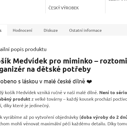
ČESKÝ VÝROBEK
s
Hodnocení
Diskuze
Ostatní informace
ailní popis produktu
šík Medvídek pro miminko – roztomi
ganizér na dětské potřeby
obeno s láskou v malé české dílně ❤️
ý košík Medvídek vzniká ručně v naší malé dílně.
Není to séri
áběný produkt
z velké továrny – každý kousek prochází poctivo
í, díky které je jedinečný.
k vyrábíme až po vytvoření objednávky (
doba výroby do 2 dn
chom mohli věnovat maximální péči každému detailu. Díky tomu