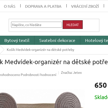
O NÁS
DOPRAVA A PLATBA
VRÁCENÍ ZBOŽÍ
HLEDAT
Bytový textil
Svatební dekorace
Hotelový te
Košík Medvídek-organizér na dětské potřeby
ík Medvídek-organizér na dětské potř
Značka:
Jetex
růměrné
eohodnoceno
Podrobnosti hodnocení
odnocení
650
roduktu
0
Měrná
Skla
cena:
ězdiček.