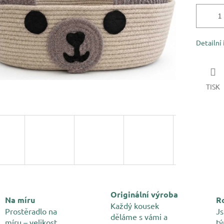
Detailní
TISK
Originální výroba
Na míru
Ro
Každý kousek
Prostěradlo na
Js
děláme s vámi a
míru – velikost,
tý