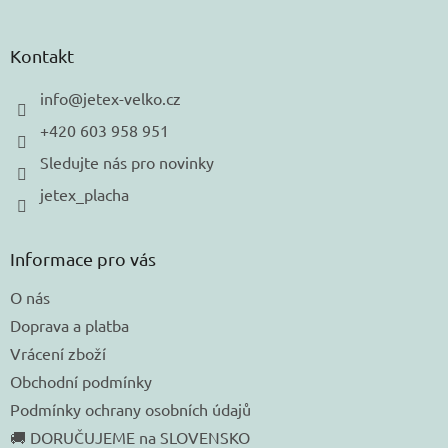
á
p
a
Kontakt
t
í
info
@
jetex-velko.cz
+420 603 958 951
Sledujte nás pro novinky
jetex_placha
Informace pro vás
O nás
Doprava a platba
Vrácení zboží
Obchodní podmínky
Podmínky ochrany osobních údajů
🚚 DORUČUJEME na SLOVENSKO