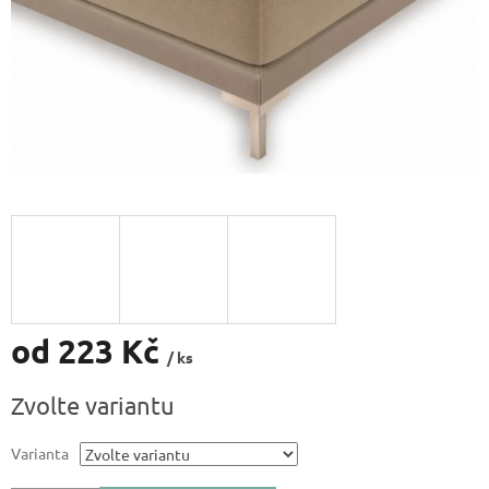
od
223 Kč
/ ks
Měrná
Zvolte variantu
cena:
Varianta