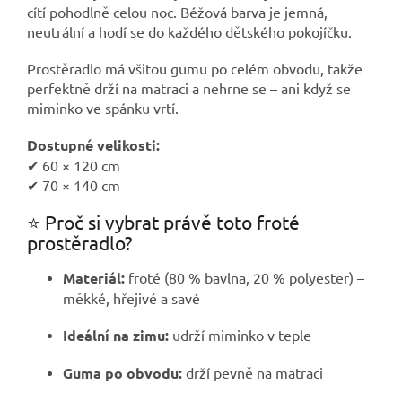
cítí pohodlně celou noc. Béžová barva je jemná,
neutrální a hodí se do každého dětského pokojíčku.
Prostěradlo má všitou gumu po celém obvodu, takže
perfektně drží na matraci a nehrne se – ani když se
miminko ve spánku vrtí.
Dostupné velikosti:
✔ 60 × 120 cm
✔ 70 × 140 cm
⭐ Proč si vybrat právě toto froté
prostěradlo?
Materiál:
froté (80 % bavlna, 20 % polyester) –
měkké, hřejivé a savé
Ideální na zimu:
udrží miminko v teple
Guma po obvodu:
drží pevně na matraci