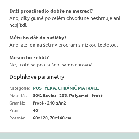
Drží prostěradlo dobře na matraci?
Ano, díky gumě po celém obvodu se neshrnuje ani
nesjíždí.
Můžu ho dát do sušičky?
Ano, ale jen na šetrný program s nízkou teplotou.
Musím ho žehlit?
Ne, froté se po usušení samo narovná.
Doplňkové parametry
Kategorie
:
POSTÝLKA, CHRÁNIČ MATRACE
Materiál
:
80% Bavlna+20% Polyamid - froté
Gramáž
:
froté - 210 g/m2
Praní
:
40°
Rozměr
:
60x120, 70x140 cm
Z