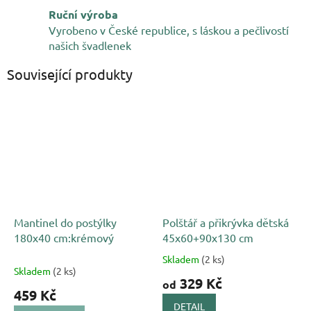
Ruční výroba
Vyrobeno v České republice, s láskou a pečlivostí
našich švadlenek
Související produkty
Mantinel do postýlky
Polštář a přikrývka dětská
180x40 cm:krémový
45x60+90x130 cm
Skladem
(2 ks)
Průměrné
Skladem
(2 ks)
hodnocení
329 Kč
od
produktu
459 Kč
je
DETAIL