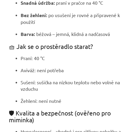
Snadná údržba:
praní v pračce na 40 °C
Bez žehlení:
po usušení je rovné a připravené k
použití
Barva:
béžová – jemná, klidná a nadčasová
🧺 Jak se o prostěradlo starat?
Praní: 40 °C
Aviváž: není potřeba
Sušení: sušička na nízkou teplotu nebo volně na
vzduchu
Žehlení: není nutné
🛡️ Kvalita a bezpečnost (ověřeno pro
miminka)
Hypoalergenní – vhodné i pro citlivou pokožku a