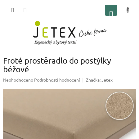
Přejít
NÁKUP
na
obsah
KOŠÍK
Froté prostěradlo do postýlky
béžové
Průměrné
Neohodnoceno
Podrobnosti hodnocení
Značka:
Jetex
hodnocení
produktu
je
0,0
z
5
hvězdiček.