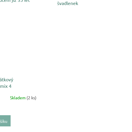
švadlenek
átkový
:mix 4
Skladem
(2 ks)
šíku