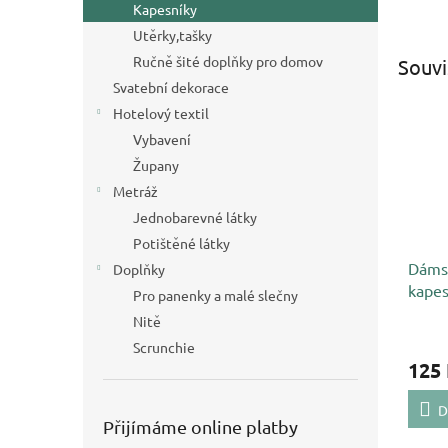
Kapesníky
Utěrky,tašky
Ručně šité doplňky pro domov
Souvi
Svatební dekorace
Hotelový textil
Vybavení
Župany
Metráž
Jednobarevné látky
Potištěné látky
Dámsk
Doplňky
kapes
Pro panenky a malé slečny
Nitě
Scrunchie
125
D
Přijímáme online platby