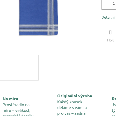
Detailní
TISK
Originální výroba
Na míru
Ro
Každý kousek
Prostěradlo na
Js
děláme s vámi a
míru – velikost,
tý
pro vás – žádná
materiál i detaily
sr