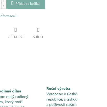
Přidat do košíku
 informace
ZEPTAT SE
SDÍLET
Ruční výroba
dinná dílna
Vyrobeno v České
me malý rodinný
republice, s láskou
m, který tvoří
a pečlivostí našich
dcem již 35 let