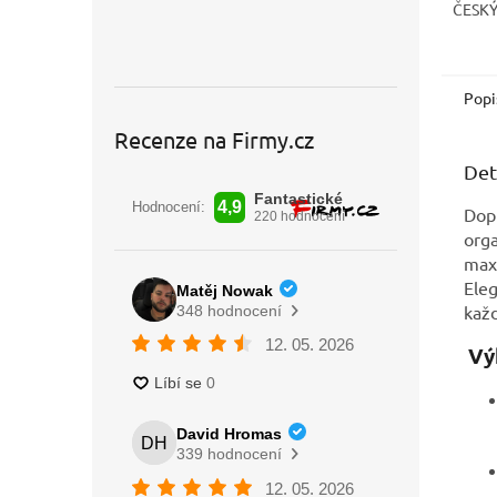
ČESK
Popi
Recenze na Firmy.cz
Det
Dopř
orga
maxi
Eleg
každ
Vý