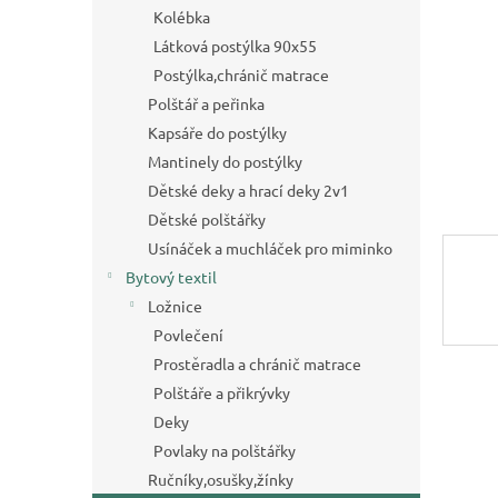
a
Kolébka
n
Látková postýlka 90x55
e
Postýlka,chránič matrace
l
Polštář a peřinka
Kapsáře do postýlky
Mantinely do postýlky
Dětské deky a hrací deky 2v1
Dětské polštářky
Usínáček a muchláček pro miminko
Bytový textil
Ložnice
Povlečení
Prostěradla a chránič matrace
Polštáře a přikrývky
Deky
Povlaky na polštářky
Ručníky,osušky,žínky