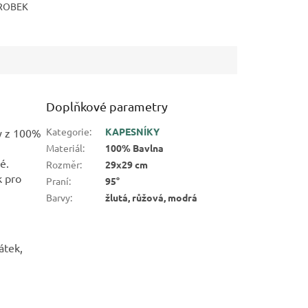
ROBEK
Doplňkové parametry
Kategorie
:
KAPESNÍKY
ky z 100%
Materiál
:
100% Bavlna
é.
Rozměr
:
29x29 cm
k pro
Praní
:
95°
Barvy
:
žlutá, růžová, modrá
átek,