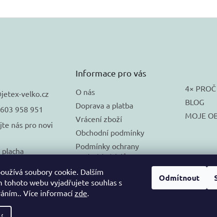
Informace pro vás
4× PROČ
O nás
@
jetex-velko.cz
BLOG
Doprava a platba
 603 958 951
MOJE O
Vrácení zboží
jte nás pro novi
Obchodní podmínky
Podmínky ochrany
_placha
osobních údajů
🚚 DORUČUJEME na
oužívá soubory cookie. Dalším
Odmítnout
SLOVENSKO
 tohoto webu vyjadřujete souhlas s
váním.. Více informací
zde
.