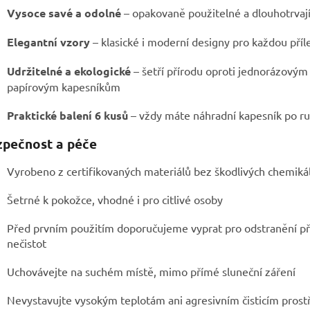
Vysoce savé a odolné
– opakovaně použitelné a dlouhotrvají
Elegantní vzory
– klasické i moderní designy pro každou příl
Udržitelné a ekologické
– šetří přírodu oproti jednorázovým
papírovým kapesníkům
Praktické balení 6 kusů
– vždy máte náhradní kapesník po r
pečnost a péče
Vyrobeno z certifikovaných materiálů bez škodlivých chemikál
Šetrné k pokožce, vhodné i pro citlivé osoby
Před prvním použitím doporučujeme vyprat pro odstranění p
nečistot
Uchovávejte na suchém místě, mimo přímé sluneční záření
Nevystavujte vysokým teplotám ani agresivním čisticím pros