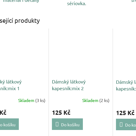
sériovka.
sející produkty
ý látkový
Dámský látkový
Dámský l
ník:mix 1
kapesník:mix 2
kapesník
Skladem
(3 ks)
Skladem
(2 ks)
 Kč
125 Kč
125 Kč
o košíku
Do košíku
Do ko