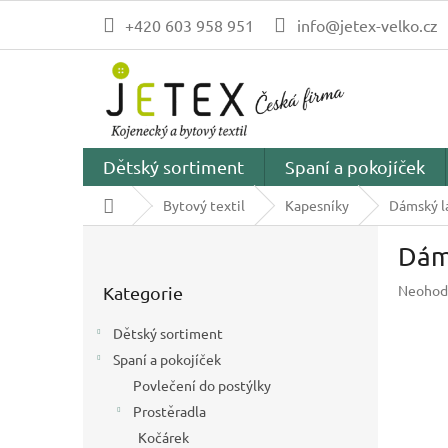
Přejít
+420 603 958 951
info@jetex-velko.cz
na
obsah
Dětský sortiment
Spaní a pokojíček
Domů
Bytový textil
Kapesníky
Dámský l
P
Dám
o
Přeskočit
s
Průměr
Neohod
Kategorie
kategorie
t
hodnoc
r
produk
Dětský sortiment
a
je
Spaní a pokojíček
n
0,0
z
Povlečení do postýlky
n
5
í
Prostěradla
hvězdič
p
Kočárek