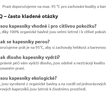
Praní doporučujeme na max. 95 °C pro zachování kvality a bar
Q – často kladené otázky
Jsou kapesníky vhodné i pro citlivou pokožku?
 díky 100% organické bavlně jsou velmi šetrné i k citlivé pokož
Jak se kapesníky perou?
ručujeme prát je na 95°C, aby si zachovaly hebkost a barevnou 
Jak dlouho kapesníky vydrží?
správné péči vám vydrží dlouho, jsou odolné a neztrácejí kvalitu
kovaném praní.
Jsou kapesníky ekologické?
 jsou vyrobené z organické bavlny a na rozdíl od jednorázových
rových kapesníků jsou šetrné k životnímu prostředí.