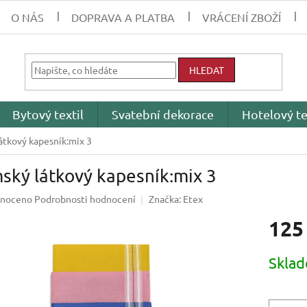
O NÁS
DOPRAVA A PLATBA
VRÁCENÍ ZBOŽÍ
HLEDAT
Bytový textil
Svatební dekorace
Hotelový te
átkový kapesník:mix 3
ský látkový kapesník:mix 3
né
noceno
Podrobnosti hodnocení
Značka:
Etex
ení
125
tu
Měrná
Skla
cena:
ek.