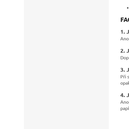
FA
1. 
Ano,
2. 
Dopo
3. 
Při 
opa
4. 
Ano,
papí