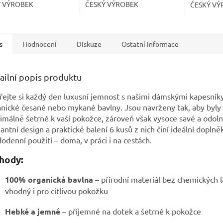
Ý VÝROBEK
ČESKÝ VÝROBEK
ČESKÝ VÝ
s
Hodnocení
Diskuze
Ostatní informace
ailní popis produktu
ejte si každý den luxusní jemnost s našimi dámskými kapesní
nické česané nebo mykané bavlny. Jsou navrženy tak, aby byly
málně šetrné k vaší pokožce, zároveň však vysoce savé a odoln
antní design a praktické balení 6 kusů z nich činí ideální doplně
odenní použití – doma, v práci i na cestách.
hody:
100% organická bavlna
– přírodní materiál bez chemických l
vhodný i pro citlivou pokožku
Hebké a jemné
– příjemné na dotek a šetrné k pokožce