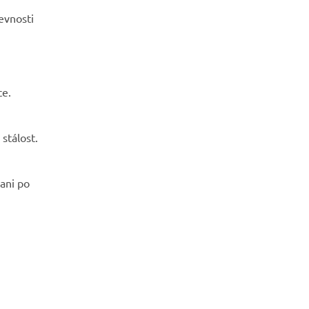
evnosti
ce.
stálost.
 ani po