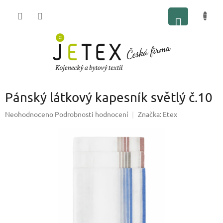
Přejít
NÁKUP
na
obsah
KOŠÍK
Pánský látkový kapesník světlý č.10
Průměrné
Neohodnoceno
Podrobnosti hodnocení
Značka:
Etex
hodnocení
produktu
je
0,0
z
5
hvězdiček.