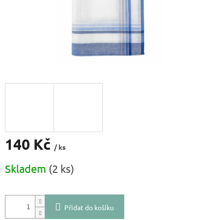
140 Kč
/ ks
Měrná
Skladem
(2 ks)
cena:
Přidat do košíku