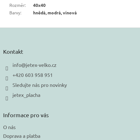
Rozměr
:
40x40
Barvy
:
hnědá, modrá, vínová
Z
á
p
a
Kontakt
t
í
info
@
jetex-velko.cz
+420 603 958 951
Sledujte nás pro novinky
jetex_placha
Informace pro vás
O nás
Doprava a platba