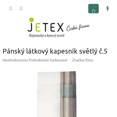
Přejít
NÁKUP
na
obsah
KOŠÍK
Pánský látkový kapesník světlý č.5
Průměrné
Neohodnoceno
Podrobnosti hodnocení
Značka:
Etex
hodnocení
produktu
je
0,0
z
5
hvězdiček.