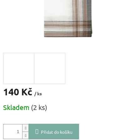
140 Kč
/ ks
Měrná
Skladem
(2 ks)
cena:
Přidat do košíku