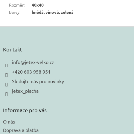
Rozměr
:
40x40
Barvy
:
hnědá, vínová, zelená
Z
á
p
a
Kontakt
t
í
info
@
jetex-velko.cz
+420 603 958 951
Sledujte nás pro novinky
jetex_placha
Informace pro vás
O nás
Doprava a platba