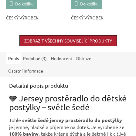
Do košíku
Do košíku
ČESKÝ VÝROBEK
ČESKÝ VÝROBEK
ZOBRAZIT VŠECHNY SOUVISEJÍCÍ PRODUKTY
Popis
Podobné (3)
Hodnocení
Diskuze
Ostatní informace
Detailní popis produktu
🩶 Jersey prostěradlo do dětské
postýlky – světle šedé
Tohle
světle šedé jersey prostěradlo do postýlky
je jemné, hladké a příjemné na dotek. Je vyrobené ze
100% bavlny
, takže krásně dýchá a je šetrné i k citlivé