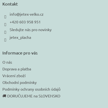
a
Kontakt
t
í
info
@
jetex-velko.cz
+420 603 958 951
Sledujte nás pro novinky
jetex_placha
Informace pro vás
O nás
Doprava a platba
Vrácení zboží
Obchodní podmínky
Podmínky ochrany osobních údajů
🚚 DORUČUJEME na SLOVENSKO