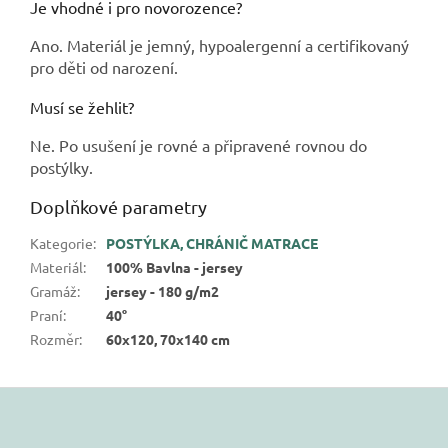
Je vhodné i pro novorozence?
Ano. Materiál je jemný, hypoalergenní a certifikovaný
pro děti od narození.
Musí se žehlit?
Ne. Po usušení je rovné a připravené rovnou do
postýlky.
Doplňkové parametry
Kategorie
:
POSTÝLKA, CHRÁNIČ MATRACE
Materiál
:
100% Bavlna - jersey
Gramáž
:
jersey - 180 g/m2
Praní
:
40°
Rozměr
:
60x120, 70x140 cm
Z
á
p