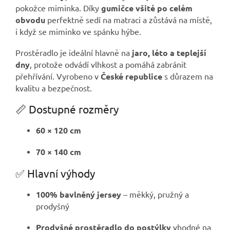
pokožce miminka. Díky
gumičce všité po celém
obvodu
perfektně sedí na matraci a zůstává na místě,
i když se miminko ve spánku hýbe.
Prostěradlo je ideální hlavně na
jaro, léto a teplejší
dny
, protože odvádí vlhkost a pomáhá zabránit
přehřívání. Vyrobeno v
České republice
s důrazem na
kvalitu a bezpečnost.
📏 Dostupné rozměry
60 × 120 cm
70 × 140 cm
✅ Hlavní výhody
100% bavlněný jersey
– měkký, pružný a
prodyšný
Prodyšné prostěradlo do postýlky
vhodné na