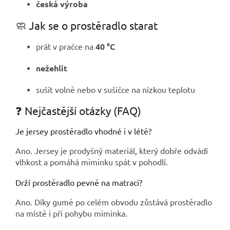
česká výroba
🧼 Jak se o prostěradlo starat
prát v pračce na
40 °C
nežehlit
sušit volně nebo v sušičce na nízkou teplotu
❓ Nejčastější otázky (FAQ)
Je jersey prostěradlo vhodné i v létě?
Ano. Jersey je prodyšný materiál, který dobře odvádí
vlhkost a pomáhá miminku spát v pohodlí.
Drží prostěradlo pevně na matraci?
Ano. Díky gumě po celém obvodu zůstává prostěradlo
na místě i při pohybu miminka.