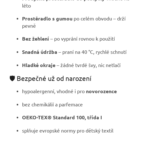
léto
Prostěradlo s gumou
po celém obvodu – drží
pevně
Bez žehlení
– po vyprání rovnou k použití
Snadná údržba
– praní na 40 °C, rychlé schnutí
Hladké okraje
– žádné tvrdé švy, nic netlačí
🛡️ Bezpečné už od narození
hypoalergenní, vhodné i pro
novorozence
bez chemikálií a parfemace
OEKO-TEX® Standard 100, třída I
splňuje evropské normy pro dětský textil