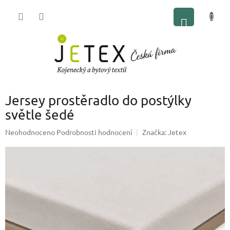
Přejít
NÁKUP
na
obsah
KOŠÍK
Jersey prostěradlo do postýlky
světle šedé
Průměrné
Neohodnoceno
Podrobnosti hodnocení
Značka:
Jetex
hodnocení
produktu
je
0,0
z
5
hvězdiček.