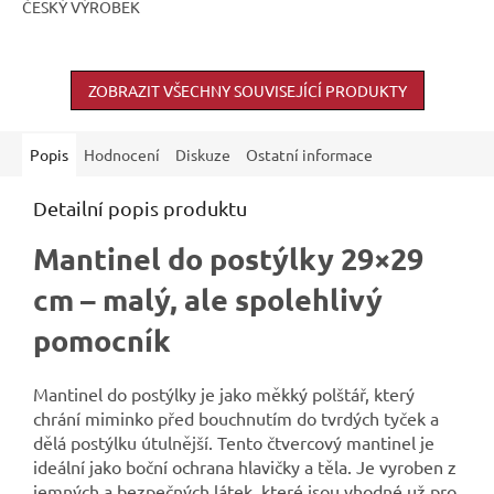
ČESKÝ VÝROBEK
ZOBRAZIT VŠECHNY SOUVISEJÍCÍ PRODUKTY
Popis
Hodnocení
Diskuze
Ostatní informace
Detailní popis produktu
Mantinel do postýlky 29×29
cm – malý, ale spolehlivý
pomocník
Mantinel do postýlky je jako měkký polštář, který
chrání miminko před bouchnutím do tvrdých tyček a
dělá postýlku útulnější. Tento čtvercový mantinel je
ideální jako boční ochrana hlavičky a těla. Je vyroben z
jemných a bezpečných látek, které jsou vhodné už pro