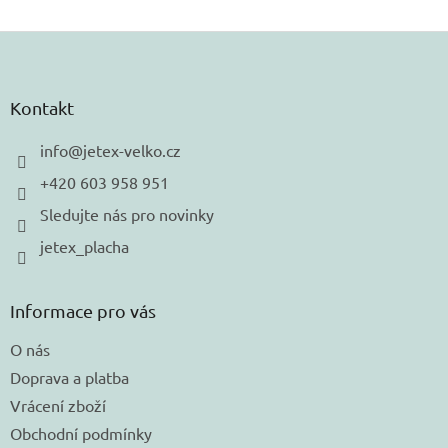
Z
á
p
a
Kontakt
t
í
info
@
jetex-velko.cz
+420 603 958 951
Sledujte nás pro novinky
jetex_placha
Informace pro vás
O nás
Doprava a platba
Vrácení zboží
Obchodní podmínky