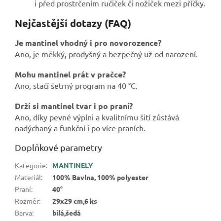
i před prostrčením ručiček či nožiček mezi příčky.
Nejčastější dotazy (FAQ)
Je mantinel vhodný i pro novorozence?
Ano, je měkký, prodyšný a bezpečný už od narození.
Mohu mantinel prát v pračce?
Ano, stačí šetrný program na 40 °C.
Drží si mantinel tvar i po praní?
Ano, díky pevné výplni a kvalitnímu šití zůstává
nadýchaný a funkční i po více praních.
Doplňkové parametry
Kategorie
:
MANTINELY
Materiál
:
100% Bavlna, 100% polyester
Praní
:
40°
Rozměr
:
29x29 cm,6 ks
Barva
:
bílá,šedá