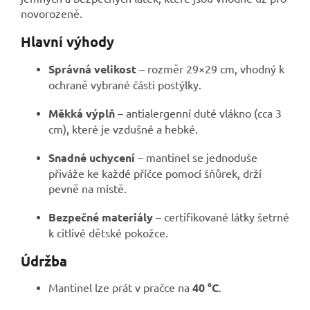
novorozeně.
Hlavní výhody
Správná velikost
– rozměr 29×29 cm, vhodný k
ochraně vybrané části postýlky.
Měkká výplň
– antialergenní duté vlákno (cca 3
cm), které je vzdušné a hebké.
Snadné uchycení
– mantinel se jednoduše
přiváže ke každé příčce pomocí šňůrek, drží
pevně na místě.
Bezpečné materiály
– certifikované látky šetrné
k citlivé dětské pokožce.
Údržba
Mantinel lze prát v pračce na
40 °C
.