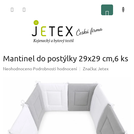
Přejít
NÁKUP
na
obsah
KOŠÍK
Mantinel do postýlky 29x29 cm,6 ks
Průměrné
Neohodnoceno
Podrobnosti hodnocení
Značka:
Jetex
hodnocení
produktu
je
0,0
z
5
hvězdiček.