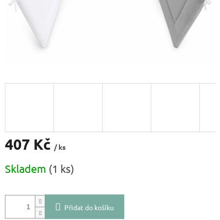
407 Kč
/ ks
Měrná
Skladem
(1 ks)
cena:
Přidat do košíku