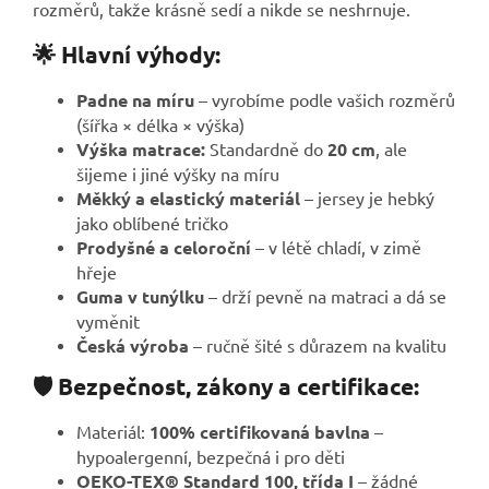
rozměrů, takže krásně sedí a nikde se neshrnuje.
🌟 Hlavní výhody:
Padne na míru
– vyrobíme podle vašich rozměrů
(šířka × délka × výška)
Výška matrace:
Standardně do
20 cm
, ale
šijeme i jiné výšky na míru
Měkký a elastický materiál
– jersey je hebký
jako oblíbené tričko
Prodyšné a celoroční
– v létě chladí, v zimě
hřeje
Guma v tunýlku
– drží pevně na matraci a dá se
vyměnit
Česká výroba
– ručně šité s důrazem na kvalitu
🛡️ Bezpečnost, zákony a certifikace:
Materiál:
100% certifikovaná bavlna
–
hypoalergenní, bezpečná i pro děti
OEKO-TEX® Standard 100, třída I
– žádné