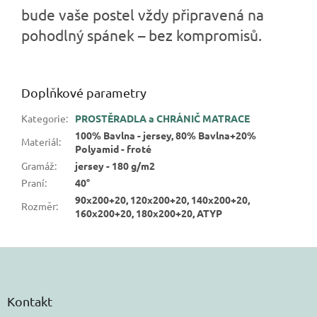
bude vaše postel vždy připravená na
pohodlný spánek – bez kompromisů.
Doplňkové parametry
Kategorie
:
PROSTĚRADLA a CHRÁNIČ MATRACE
100% Bavlna - jersey, 80% Bavlna+20%
Materiál
:
Polyamid - froté
Gramáž
:
jersey - 180 g/m2
Praní
:
40°
90x200+20, 120x200+20, 140x200+20,
Rozměr
:
160x200+20, 180x200+20, ATYP
Z
á
p
a
Kontakt
t