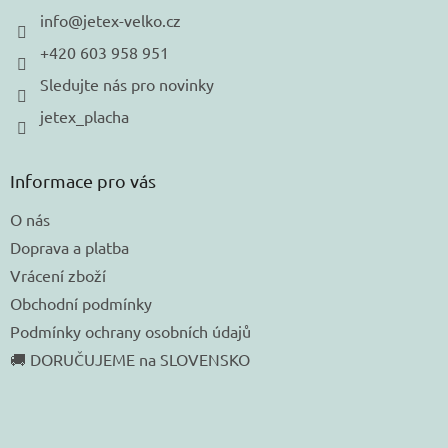
í
info
@
jetex-velko.cz
+420 603 958 951
Sledujte nás pro novinky
jetex_placha
Informace pro vás
O nás
Doprava a platba
Vrácení zboží
Obchodní podmínky
Podmínky ochrany osobních údajů
🚚 DORUČUJEME na SLOVENSKO