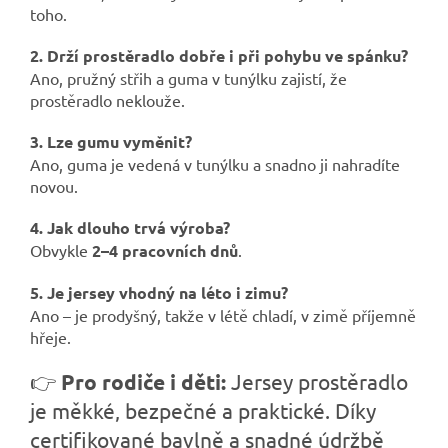
toho.
2. Drží prostěradlo dobře i při pohybu ve spánku?
Ano, pružný střih a guma v tunýlku zajistí, že
prostěradlo neklouže.
3. Lze gumu vyměnit?
Ano, guma je vedená v tunýlku a snadno ji nahradíte
novou.
4. Jak dlouho trvá výroba?
Obvykle
2–4 pracovních dnů
.
5. Je jersey vhodný na léto i zimu?
Ano – je prodyšný, takže v létě chladí, v zimě příjemně
hřeje.
👉
Pro rodiče i děti:
Jersey prostěradlo
je měkké, bezpečné a praktické. Díky
certifikované bavlně a snadné údržbě