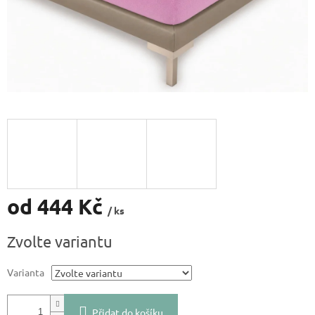
od
444 Kč
/ ks
Měrná
Zvolte variantu
cena:
Varianta
Přidat do košíku