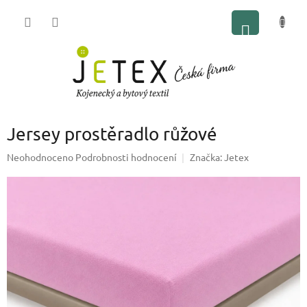
Přejít
NÁKUP
na
obsah
KOŠÍK
Jersey prostěradlo růžové
Průměrné
Neohodnoceno
Podrobnosti hodnocení
Značka:
Jetex
hodnocení
produktu
je
0,0
z
5
hvězdiček.