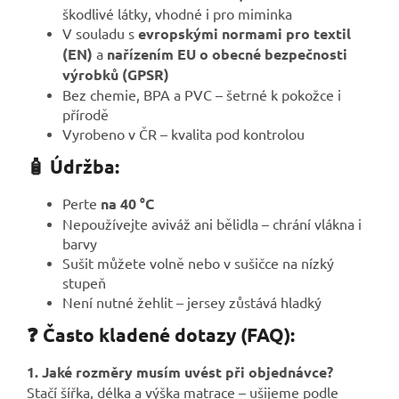
škodlivé látky, vhodné i pro miminka
V souladu s
evropskými normami pro textil
(EN)
a
nařízením EU o obecné bezpečnosti
výrobků (GPSR)
Bez chemie, BPA a PVC – šetrné k pokožce i
přírodě
Vyrobeno v ČR – kvalita pod kontrolou
🧴 Údržba:
Perte
na 40 °C
Nepoužívejte aviváž ani bělidla – chrání vlákna i
barvy
Sušit můžete volně nebo v sušičce na nízký
stupeň
Není nutné žehlit – jersey zůstává hladký
❓ Často kladené dotazy (FAQ):
1. Jaké rozměry musím uvést při objednávce?
Stačí šířka, délka a výška matrace – ušijeme podle