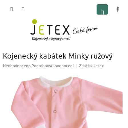
Přejít
NÁKUP
na
obsah
KOŠÍK
Kojenecký kabátek Minky růžový
Průměrné
Neohodnoceno
Podrobnosti hodnocení
Značka:
Jetex
hodnocení
produktu
je
0,0
z
5
hvězdiček.