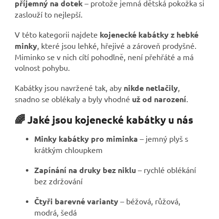
příjemný na dotek
– protože jemná dětská pokožka si
zaslouží to nejlepší.
V této kategorii najdete
kojenecké kabátky z hebké
minky
, které jsou lehké, hřejivé a zároveň prodyšné.
Miminko se v nich cítí pohodlně, není přehřáté a má
volnost pohybu.
Kabátky jsou navržené tak, aby
nikde netlačily
,
snadno se oblékaly a byly vhodné
už od narození
.
🌈 Jaké jsou kojenecké kabátky u nás
Minky kabátky pro miminka
– jemný plyš s
krátkým chloupkem
Zapínání na druky bez niklu
– rychlé oblékání
bez zdržování
Čtyři barevné varianty
– béžová, růžová,
modrá, šedá