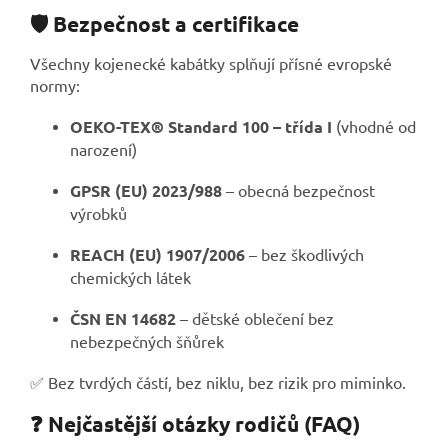
🛡️ Bezpečnost a certifikace
Všechny kojenecké kabátky splňují přísné evropské
normy:
OEKO-TEX® Standard 100 – třída I
(vhodné od
narození)
GPSR (EU) 2023/988
– obecná bezpečnost
výrobků
REACH (EU) 1907/2006
– bez škodlivých
chemických látek
ČSN EN 14682
– dětské oblečení bez
nebezpečných šňůrek
✅ Bez tvrdých částí, bez niklu, bez rizik pro miminko.
❓ Nejčastější otázky rodičů (FAQ)