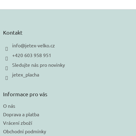
Z
á
p
a
Kontakt
t
í
info
@
jetex-velko.cz
+420 603 958 951
Sledujte nás pro novinky
jetex_placha
Informace pro vás
O nás
Doprava a platba
Vrácení zboží
Obchodní podmínky