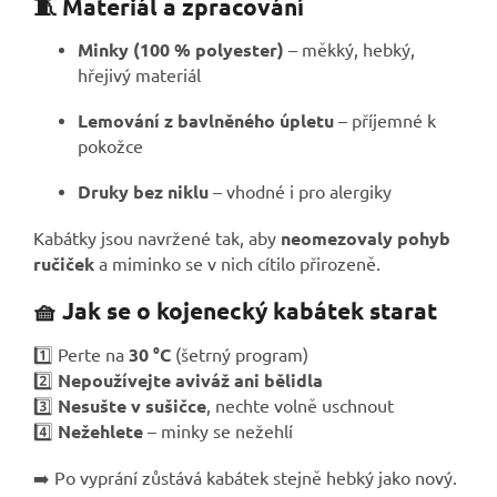
🧵 Materiál a zpracování
Minky (100 % polyester)
– měkký, hebký,
hřejivý materiál
Lemování z bavlněného úpletu
– příjemné k
pokožce
Druky bez niklu
– vhodné i pro alergiky
Kabátky jsou navržené tak, aby
neomezovaly pohyb
ručiček
a miminko se v nich cítilo přirozeně.
🧺 Jak se o kojenecký kabátek starat
1️⃣ Perte na
30 °C
(šetrný program)
2️⃣
Nepoužívejte aviváž ani bělidla
3️⃣
Nesušte v sušičce
, nechte volně uschnout
4️⃣
Nežehlete
– minky se nežehlí
➡️ Po vyprání zůstává kabátek stejně hebký jako nový.