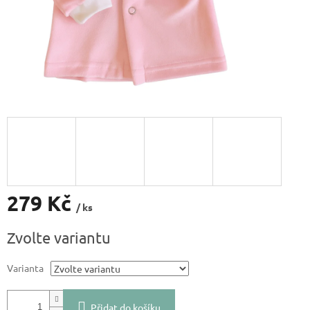
279 Kč
/ ks
Měrná
Zvolte variantu
cena:
Varianta
Přidat do košíku