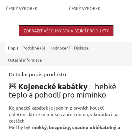
ČESKÝ VÝROBEK
ČESKÝ VÝROBEK
ZOBRAZIT VŠECHNY SOUVISEJÍCÍ PRODUKTY
Popis
Podobné (3)
Hodnocení
Diskuze
Ostatní informace
Detailní popis produktu
Kojenecké kabátky
🧸
– hebké
teplo a pohodlí pro miminko
Kojenecký kabátek je jedním z prvních kousků
oblečení, které miminko zahřejí doma, v kočárku i na
cestách.
Měl by být
měkký, bezpečný, snadno oblékatelný a