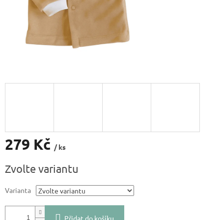
279 Kč
/ ks
Měrná
Zvolte variantu
cena:
Varianta
Přidat do košíku