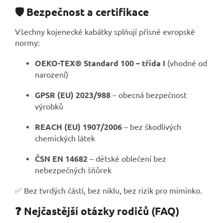
🛡️ Bezpečnost a certifikace
Všechny kojenecké kabátky splňují přísné evropské
normy:
OEKO-TEX® Standard 100 – třída I
(vhodné od
narození)
GPSR (EU) 2023/988
– obecná bezpečnost
výrobků
REACH (EU) 1907/2006
– bez škodlivých
chemických látek
ČSN EN 14682
– dětské oblečení bez
nebezpečných šňůrek
✅ Bez tvrdých částí, bez niklu, bez rizik pro miminko.
❓ Nejčastější otázky rodičů (FAQ)