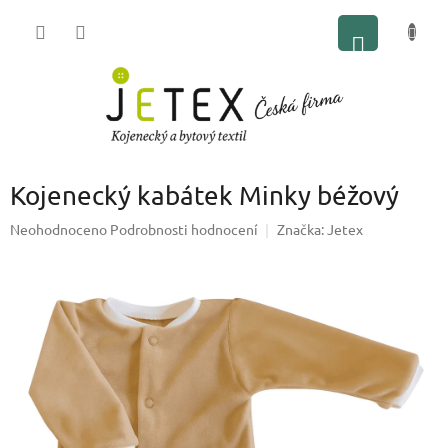
Přejít
NÁKUP
na
obsah
KOŠÍK
Kojenecký kabátek Minky béžový
Průměrné
Neohodnoceno
Podrobnosti hodnocení
Značka:
Jetex
hodnocení
produktu
je
0,0
z
5
hvězdiček.