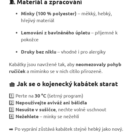
🧵 Materiál a zpracování
Minky (100 % polyester)
– měkký, hebký,
hřejivý materiál
Lemování z bavlněného úpletu
– příjemné k
pokožce
Druky bez niklu
– vhodné i pro alergiky
Kabátky jsou navržené tak, aby
neomezovaly pohyb
ručiček
a miminko se v nich cítilo přirozeně.
🧺 Jak se o kojenecký kabátek starat
1️⃣ Perte na
30 °C
(šetrný program)
2️⃣
Nepoužívejte aviváž ani bělidla
3️⃣
Nesušte v sušičce
, nechte volně uschnout
4️⃣
Nežehlete
– minky se nežehlí
➡️ Po vyprání zůstává kabátek stejně hebký jako nový.