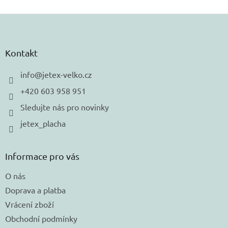
Z
á
p
a
Kontakt
t
í
info
@
jetex-velko.cz
+420 603 958 951
Sledujte nás pro novinky
jetex_placha
Informace pro vás
O nás
Doprava a platba
Vrácení zboží
Obchodní podmínky