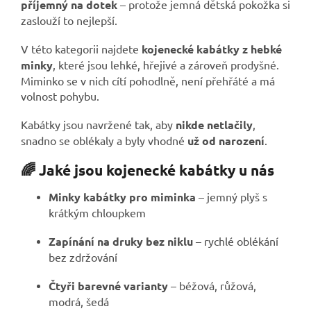
příjemný na dotek
– protože jemná dětská pokožka si
zaslouží to nejlepší.
V této kategorii najdete
kojenecké kabátky z hebké
minky
, které jsou lehké, hřejivé a zároveň prodyšné.
Miminko se v nich cítí pohodlně, není přehřáté a má
volnost pohybu.
Kabátky jsou navržené tak, aby
nikde netlačily
,
snadno se oblékaly a byly vhodné
už od narození
.
🌈 Jaké jsou kojenecké kabátky u nás
Minky kabátky pro miminka
– jemný plyš s
krátkým chloupkem
Zapínání na druky bez niklu
– rychlé oblékání
bez zdržování
Čtyři barevné varianty
– béžová, růžová,
modrá, šedá