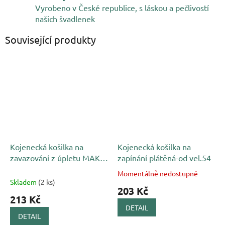
Vyrobeno v České republice, s láskou a pečlivostí
našich švadlenek
Související produkty
Kojenecká košilka na
Kojenecká košilka na
zavazování z úpletu MAKO
zapínání plátěná-od vel.54
bílo-šedá
Momentálně nedostupné
Průměrné
Skladem
(2 ks)
hodnocení
203 Kč
produktu
213 Kč
je
DETAIL
5,0
DETAIL
z