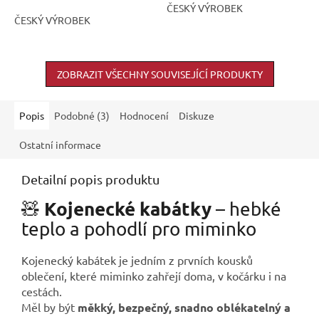
ČESKÝ VÝROBEK
5
ČESKÝ VÝROBEK
hvězdiček.
ZOBRAZIT VŠECHNY SOUVISEJÍCÍ PRODUKTY
Popis
Podobné (3)
Hodnocení
Diskuze
Ostatní informace
Detailní popis produktu
Kojenecké kabátky
🧸
– hebké
teplo a pohodlí pro miminko
Kojenecký kabátek je jedním z prvních kousků
oblečení, které miminko zahřejí doma, v kočárku i na
cestách.
Měl by být
měkký, bezpečný, snadno oblékatelný a