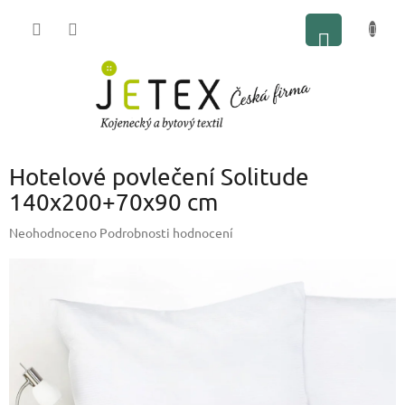
Přejít
NÁKUP
na
obsah
KOŠÍK
Hotelové povlečení Solitude
140x200+70x90 cm
Průměrné
Neohodnoceno
Podrobnosti hodnocení
hodnocení
produktu
je
0,0
z
5
hvězdiček.