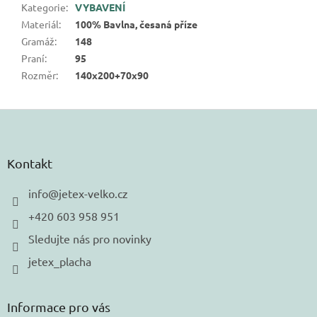
Kategorie
:
VYBAVENÍ
Materiál
:
100% Bavlna, česaná příze
Gramáž
:
148
Praní
:
95
Rozměr
:
140x200+70x90
Z
á
p
a
Kontakt
t
í
info
@
jetex-velko.cz
+420 603 958 951
Sledujte nás pro novinky
jetex_placha
Informace pro vás