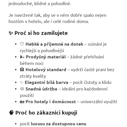
jednoduché, klidné a pohodlné.
Je navržené tak, aby se v něm dobře spalo nejen
hostům v hotelu, ale i celé rodině doma.
✨ Proč si ho zamilujete
🤍
Hebké a příjemné na dotek
– usínání je
rychlejší a pohodlnější
🌬️
Prodyšný materiál
– žádné přehřívání
během noci
🏨
Hotelový standard
– vydrží časté praní bez
ztráty kvality
✨
Elegantní bílá barva
– pocit čistoty a klidu
🧼
Snadná údržba
– ideální pro každodenní
použití
🏡
Pro hotely i domácnost
– univerzální využití
🧠 Proč ho zákazníci kupují
pocit
luxusu za dostupnou cenu