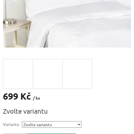
699 Kč
/ ks
Měrná
Zvolte variantu
cena:
Varianta