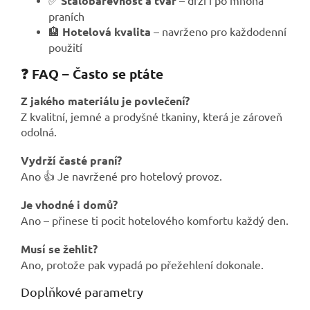
Stálobarevnost a tvar
praních
🏨
Hotelová kvalita
– navrženo pro každodenní
použití
❓ FAQ – Často se ptáte
Z jakého materiálu je povlečení?
Z kvalitní, jemné a prodyšné tkaniny, která je zároveň
odolná.
Vydrží časté praní?
Ano 👍 Je navržené pro hotelový provoz.
Je vhodné i domů?
Ano – přinese ti pocit hotelového komfortu každý den.
Musí se žehlit?
Ano, protože pak vypadá po přežehlení dokonale.
Doplňkové parametry