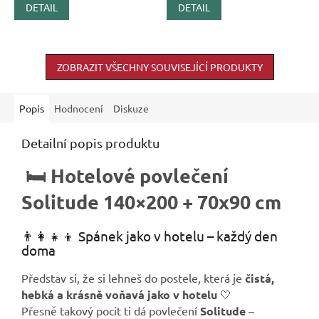
DETAIL
DETAIL
ZOBRAZIT VŠECHNY SOUVISEJÍCÍ PRODUKTY
Popis
Hodnocení
Diskuze
Detailní popis produktu
🛏️ Hotelové povlečení
Solitude 140×200 + 70x90 cm
👨‍👩‍👧‍👦 Spánek jako v hotelu – každý den
doma
Představ si, že si lehneš do postele, která je
čistá,
hebká a krásně voňavá jako v hotelu
🤍
Přesně takový pocit ti dá povlečení
Solitude
–