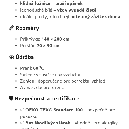
klidná ložnice = lepší spánek
jednoduchá bílá =
vždy vypadá čistě
ideální pro ty, kdo chtějí
hotelový zážitek doma
📏 Rozměry
Přikrývka:
140 × 200 cm
Polštář:
70 × 90 cm
🧼 Údržba
Praní:
60 °C
Sušení: v sušičce i na vzduchu
Žehlení: doporučeno pro perfektní vzhled
Aviváž: dle preferencí
🛡️ Bezpečnost a certifikace
✅
OEKO-TEX® Standard 100
– bezpečné pro
pokožku
✅
Bez škodlivých látek
– vhodné i pro alergiky
✅
– drží i po mnoha