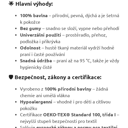
🌟 Hlavní výhody:
100% bavlna
– přírodní, pevná, dýchá a je šetrná
k pokožce
Bez gumy
– snadno se složí, vypne nebo přehodí
Univerzální použití
– prostěradlo, přehoz,
podložka i přikrývka
Odolnost
– hustě tkaný materiál vydrží hodně
praní i časté používání
Snadná údržba
– praní až na 95 °C, takže je vždy
hygienicky čisté
🛡️ Bezpečnost, zákony a certifikace:
Vyrobeno z
100% přírodní bavlny
– žádná
chemie ani umělá vlákna
Hypoalergenní
– vhodné i pro děti a citlivou
pokožku
Certifikace
OEKO-TEX® Standard 100, třída I
–
nejvyšší stupeň bezpečnosti pro textil
Splňuje
evropské zákony a normy pro textilní