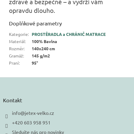
zdravé a bezpečné – a vydrží vám
opravdu dlouho.
Doplňkové parametry
Kategorie
:
PROSTĚRADLA a CHRÁNIČ MATRACE
Materiál
:
100% Bavlna
Rozměr
:
140x240 cm
Gramáž
:
145 g/m2
Praní
:
95°
Z
á
p
a
Kontakt
t
í
info
@
jetex-velko.cz
+420 603 958 951
Sledujte nás pro novinky