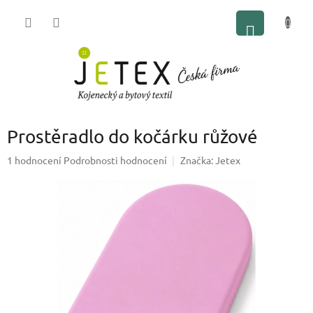
Přejít
NÁKUP
na
obsah
KOŠÍK
Prostěradlo do kočárku růžové
Průměrné
1 hodnocení
Podrobnosti hodnocení
Značka:
Jetex
hodnocení
produktu
je
5,0
z
5
hvězdiček.