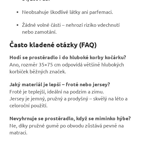
Neobsahuje škodlivé látky ani parfemaci.
Žádné volné části – nehrozí riziko vdechnutí
nebo zamotání.
Často kladené otázky (FAQ)
Hodí se prostěradlo i do hluboké korby kočárku?
Ano, rozměr 35×75 cm odpovídá většině hlubokých
korbiček běžných značek.
Jaký materiál je lepší – froté nebo jersey?
Froté je teplejší, ideální na podzim a zimu.
Jersey je jemný, pružný a prodyšný – skvělý na léto a
celoroční použití.
Nevyhrnuje se prostěradlo, když se miminko hýbe?
Ne, díky pružné gumě po obvodu zůstává pevně na
matraci.