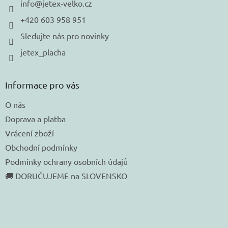
í
info
@
jetex-velko.cz
+420 603 958 951
Sledujte nás pro novinky
jetex_placha
Informace pro vás
O nás
Doprava a platba
Vrácení zboží
Obchodní podmínky
Podmínky ochrany osobních údajů
🚚 DORUČUJEME na SLOVENSKO