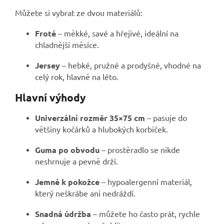
Můžete si vybrat ze dvou materiálů:
Froté
– měkké, savé a hřejivé, ideální na
chladnější měsíce.
Jersey
– hebké, pružné a prodyšné, vhodné na
celý rok, hlavně na léto.
Hlavní výhody
Univerzální rozměr 35×75 cm
– pasuje do
většiny kočárků a hlubokých korbiček.
Guma po obvodu
– prostěradlo se nikde
neshrnuje a pevně drží.
Jemné k pokožce
– hypoalergenní materiál,
který neškrábe ani nedráždí.
Snadná údržba
– můžete ho často prát, rychle