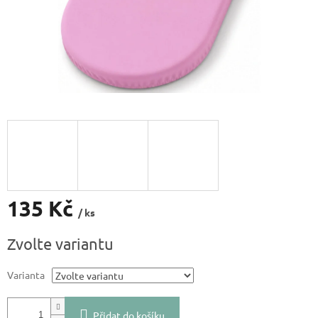
135 Kč
/ ks
Měrná
Zvolte variantu
cena:
Varianta
Přidat do košíku