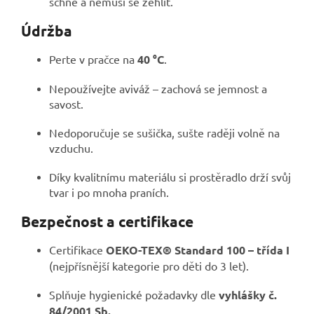
schne a nemusí se žehlit.
Údržba
Perte v pračce na
40 °C
.
Nepoužívejte aviváž – zachová se jemnost a
savost.
Nedoporučuje se sušička, sušte raději volně na
vzduchu.
Díky kvalitnímu materiálu si prostěradlo drží svůj
tvar i po mnoha praních.
Bezpečnost a certifikace
Certifikace
OEKO-TEX® Standard 100 – třída I
(nejpřísnější kategorie pro děti do 3 let).
Splňuje hygienické požadavky dle
vyhlášky č.
84/2001 Sb.