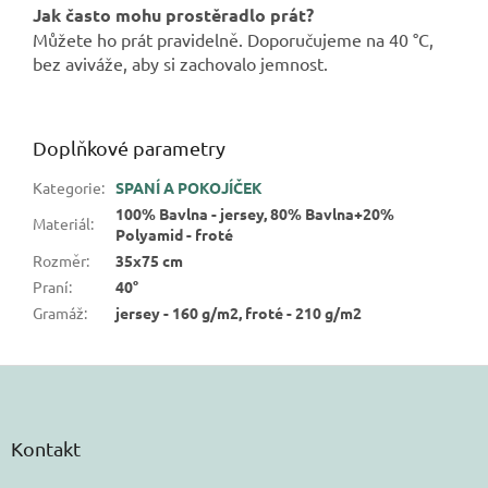
Jak často mohu prostěradlo prát?
Můžete ho prát pravidelně. Doporučujeme na 40 °C,
bez aviváže, aby si zachovalo jemnost.
Doplňkové parametry
Kategorie
:
SPANÍ A POKOJÍČEK
100% Bavlna - jersey, 80% Bavlna+20%
Materiál
:
Polyamid - froté
Rozměr
:
35x75 cm
Praní
:
40°
Gramáž
:
jersey - 160 g/m2, froté - 210 g/m2
Z
á
p
a
Kontakt
t