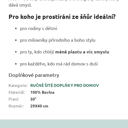
dává smysl.
Pro koho je prostírání ze šňůr ideální?
pro rodiny s dětmi
pro milovníky přírodního a boho stylu
pro ty, kdo chtějí
méně plastu a víc smyslu
pro každého, kdo má rád domov s duší
Doplňkové parametry
Kategorie
:
RUČNĚ ŠITÉ DOPLŇKY PRO DOMOV
Materiál
:
100% Bavlna
Praní
:
30°
Rozměr
:
29X40 cm
Z