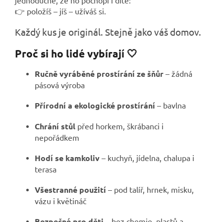
👉 položíš – jíš – užíváš si.
Každý kus je originál. Stejně jako váš domov.
Proč si ho lidé vybírají 🤍
Ručně vyráběné prostírání ze šňůr
– žádná
pásová výroba
Přírodní a ekologické prostírání
– bavlna
Chrání stůl
před horkem, škrábanci i
nepořádkem
Hodí se kamkoliv
– kuchyň, jídelna, chalupa i
terasa
Všestranné použití
– pod talíř, hrnek, misku,
vázu i květináč
Bezpečné pro děti
– bez chemie, plastů a