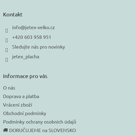
á
p
a
Kontakt
t
í
info
@
jetex-velko.cz
+420 603 958 951
Sledujte nás pro novinky
jetex_placha
Informace pro vás
O nás
Doprava a platba
Vrácení zboží
Obchodní podmínky
Podmínky ochrany osobních údajů
🚚 DORUČUJEME na SLOVENSKO