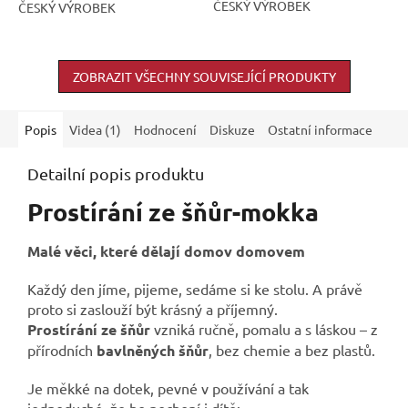
ČESKÝ VÝROBEK
ČESKÝ VÝROBEK
ZOBRAZIT VŠECHNY SOUVISEJÍCÍ PRODUKTY
Popis
Videa (1)
Hodnocení
Diskuze
Ostatní informace
Detailní popis produktu
Prostírání ze šňůr-mokka
Malé věci, které dělají domov domovem
Každý den jíme, pijeme, sedáme si ke stolu. A právě
proto si zaslouží být krásný a příjemný.
Prostírání ze šňůr
vzniká ručně, pomalu a s láskou – z
přírodních
bavlněných šňůr
, bez chemie a bez plastů.
Je měkké na dotek, pevné v používání a tak
jednoduché, že ho pochopí i dítě: