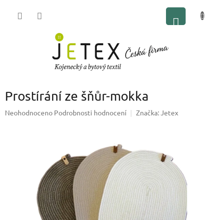
Přejít
NÁKUP
na
obsah
KOŠÍK
P
Prostírání ze šňůr-mokka
o
s
Průměrné
Neohodnoceno
Podrobnosti hodnocení
Značka:
Jetex
t
hodnocení
r
produktu
a
je
n
0,0
z
n
5
í
hvězdiček.
p
a
n
e