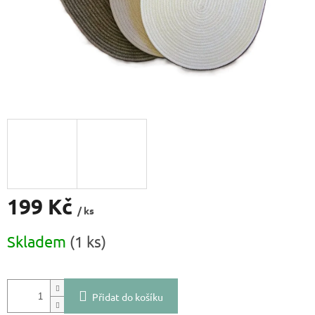
l
199 Kč
/ ks
Měrná
Skladem
(1 ks)
cena:
Přidat do košíku