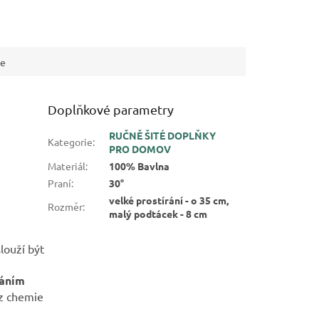
ce
Doplňkové parametry
RUČNĚ ŠITÉ DOPLŇKY
Kategorie
:
PRO DOMOV
Materiál
:
100% Bavlna
Praní
:
30°
velké prostírání - o 35 cm,
Rozměr
:
malý podtácek - 8 cm
louží být
váním
ez chemie