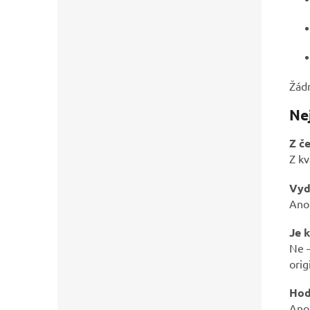
Žádn
Ne
Z č
Z kv
Vyd
Ano.
Je 
Ne –
orig
Hod
Ano 