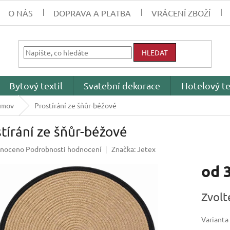
O NÁS
DOPRAVA A PLATBA
VRÁCENÍ ZBOŽÍ
HLEDAT
Bytový textil
Svatební dekorace
Hotelový te
omov
Prostírání ze šňůr-béžové
tírání ze šňůr-béžové
né
noceno
Podrobnosti hodnocení
Značka:
Jetex
ení
od
tu
Měrná
Zvolt
cena:
ek.
Varianta