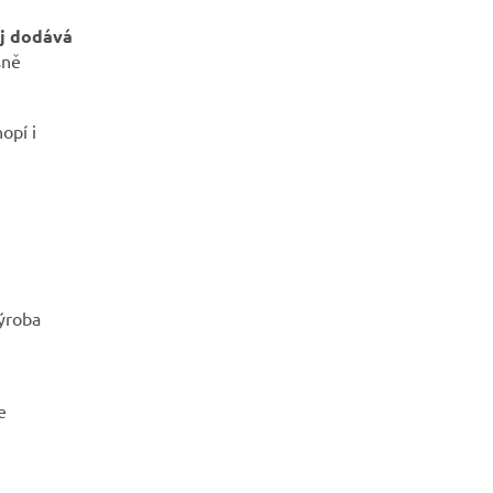
aj dodává
sně
opí i
ýroba
e