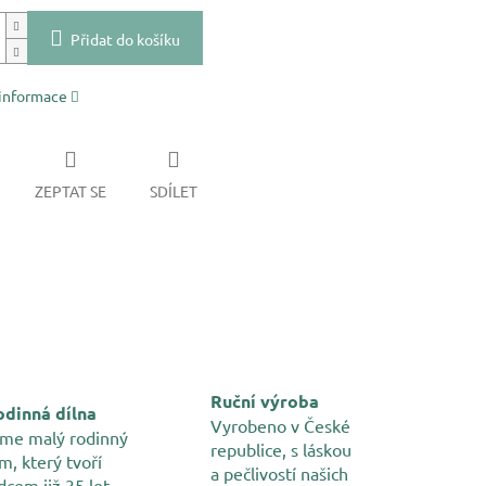
Přidat do košíku
 informace
ZEPTAT SE
SDÍLET
Ruční výroba
dinná dílna
Vyrobeno v České
me malý rodinný
republice, s láskou
m, který tvoří
a pečlivostí našich
dcem již 35 let