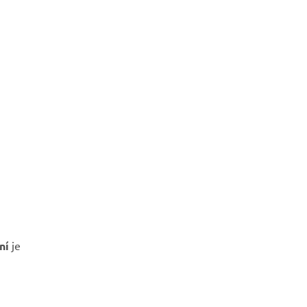
ní
je