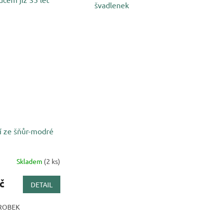
švadlenek
í ze šňůr-modré
Skladem
(2 ks)
č
DETAIL
ROBEK