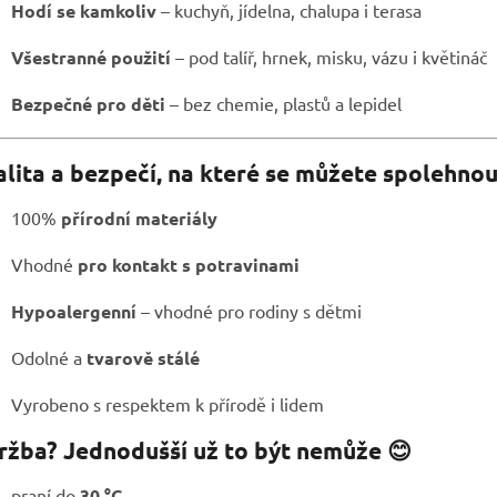
Hodí se kamkoliv
– kuchyň, jídelna, chalupa i terasa
Všestranné použití
– pod talíř, hrnek, misku, vázu i květináč
Bezpečné pro děti
– bez chemie, plastů a lepidel
alita a bezpečí, na které se můžete spolehnou
100%
přírodní materiály
Vhodné
pro kontakt s potravinami
Hypoalergenní
– vhodné pro rodiny s dětmi
Odolné a
tvarově stálé
Vyrobeno s respektem k přírodě i lidem
ržba? Jednodušší už to být nemůže 😊
praní do
30 °C