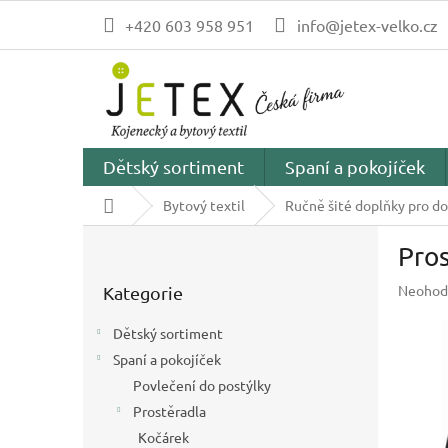
Přejít
+420 603 958 951
info@jetex-velko.cz
na
obsah
Dětský sortiment
Spaní a pokojíček
Domů
Bytový textil
Ručně šité doplňky pro d
P
Pros
o
Přeskočit
s
Průměr
Neohod
Kategorie
kategorie
t
hodnoc
r
produk
Dětský sortiment
a
je
Spaní a pokojíček
n
0,0
z
Povlečení do postýlky
n
5
í
Prostěradla
hvězdič
p
Kočárek