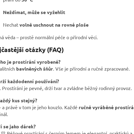
Neždímat, může se vyžehlit
Nechat
volně uschnout na rovné ploše
á věda – prostě normální péče o přírodní věci.
jčastější otázky (FAQ)
eho je prostírání vyrobené?
alitních
bavlněných šňůr
. Vše je přírodní a ručně zpracované.
rží každodenní používání?
 Prostírání je pevné, drží tvar a zvládne běžný rodinný provoz.
každý kus stejný?
 a právě v tom je jeho kouzlo. Každé
ručně vyráběné prostírá
inál.
í se jako dárek?
💛 Béžové prostírání s černým lemem je elegantní, praktický a