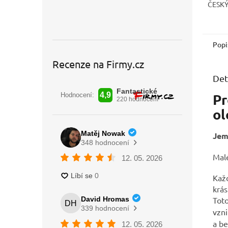
ČESK
Popi
Recenze na Firmy.cz
Det
Pr
o
Jem
Mal
Každ
krás
Tot
vzni
a be