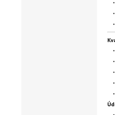
Kv
Úd