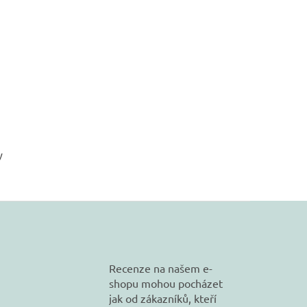
y
Recenze na našem e-
shopu mohou pocházet
jak od zákazníků, kteří