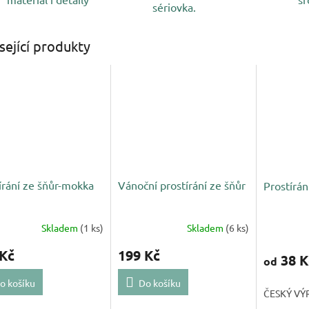
sériovka.
sející produkty
írání ze šňůr-mokka
Vánoční prostírání ze šňůr
Prostírán
Skladem
(1 ks)
Skladem
(6 ks)
 Kč
199 Kč
38 K
od
o košíku
Do košíku
ČESKÝ VÝ