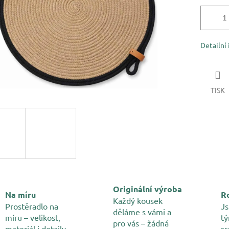
Detailní
TISK
Originální výroba
Na míru
Ro
Každý kousek
Prostěradlo na
Js
děláme s vámi a
míru – velikost,
tý
pro vás – žádná
materiál i detaily
sr