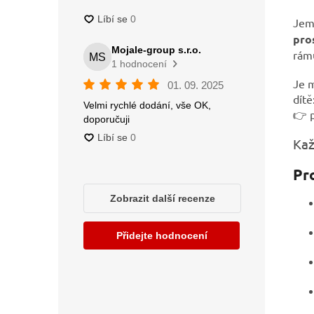
Jemn
pro
rámu
Je m
dítě
👉 p
Kaž
Pro