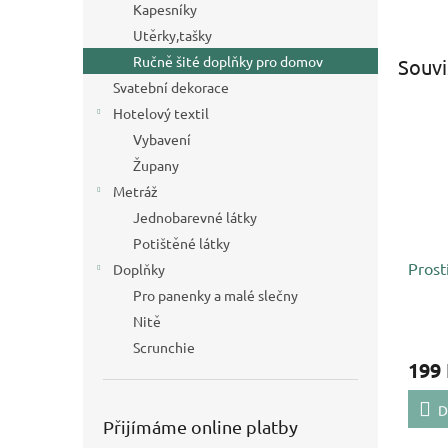
Kapesníky
Utěrky,tašky
Ručně šité doplňky pro domov
Souvi
Svatební dekorace
Hotelový textil
Vybavení
Župany
Metráž
Jednobarevné látky
Potištěné látky
Prost
Doplňky
Pro panenky a malé slečny
Nitě
Scrunchie
199
D
Přijímáme online platby