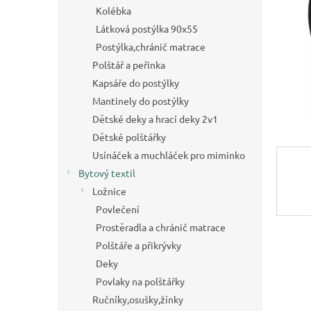
a
Kolébka
n
Látková postýlka 90x55
e
Postýlka,chránič matrace
l
Polštář a peřinka
Kapsáře do postýlky
Mantinely do postýlky
Dětské deky a hrací deky 2v1
Dětské polštářky
Usínáček a muchláček pro miminko
Bytový textil
Ložnice
Povlečení
Prostěradla a chránič matrace
Polštáře a přikrývky
Deky
Povlaky na polštářky
Ručníky,osušky,žínky