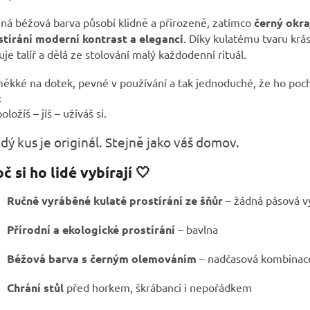
á béžová barva působí klidně a přirozeně, zatímco
černý okr
stírání moderní kontrast a eleganci
. Díky kulatému tvaru krá
je talíř a dělá ze stolování malý každodenní rituál.
ěkké na dotek, pevné v používání a tak jednoduché, že ho poch
:
oložíš – jíš – užíváš si.
dý kus je originál. Stejně jako váš domov.
č si ho lidé vybírají 🤍
Ručně vyráběné kulaté prostírání ze šňůr
– žádná pásová v
Přírodní a ekologické prostírání
– bavlna
Béžová barva s černým olemováním
– nadčasová kombinac
Chrání stůl
před horkem, škrábanci i nepořádkem