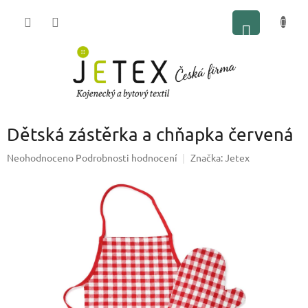
Přejít
NÁKUP
na
obsah
KOŠÍK
Dětská zástěrka a chňapka červená
Průměrné
Neohodnoceno
Podrobnosti hodnocení
Značka:
Jetex
hodnocení
produktu
je
0,0
z
5
hvězdiček.