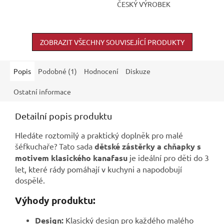
ČESKÝ VÝROBEK
hvězdiček.
ZOBRAZIT VŠECHNY SOUVISEJÍCÍ PRODUKTY
Popis
Podobné (1)
Hodnocení
Diskuze
Ostatní informace
Detailní popis produktu
Hledáte roztomilý a praktický doplněk pro malé
šéfkuchaře? Tato sada
dětské zástěrky a chňapky s
motivem klasického kanafasu
je ideální pro děti do 3
let, které rády pomáhají v kuchyni a napodobují
dospělé.
Výhody produktu:
Design:
Klasický design pro každého malého