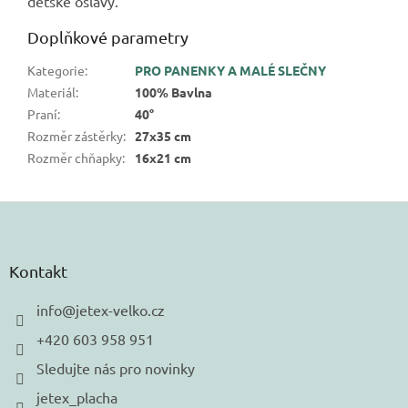
dětské oslavy.
Doplňkové parametry
Kategorie
:
PRO PANENKY A MALÉ SLEČNY
Materiál
:
100% Bavlna
Praní
:
40°
Rozměr zástěrky
:
27x35 cm
Rozměr chňapky
:
16x21 cm
Z
á
p
a
Kontakt
t
í
info
@
jetex-velko.cz
+420 603 958 951
Sledujte nás pro novinky
jetex_placha