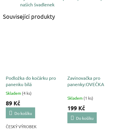
našich švadlenek
Související produkty
Podložka do kočárku pro
Zavinovačka pro
panenku bílá
panenky:OVEČKA
Skladem
(4 ks)
Průměrné
Skladem
(1 ks)
hodnocení
89 Kč
produktu
199 Kč
je
Do košíku
5,0
Do košíku
z
ČESKÝ VÝROBEK
5