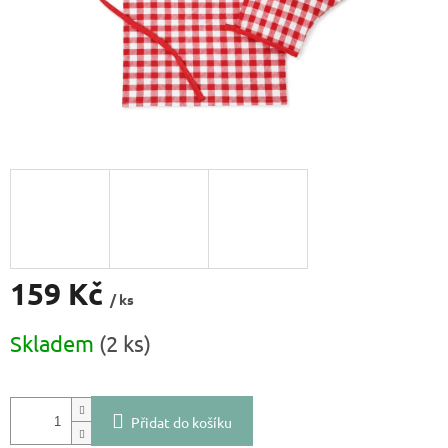
159 Kč
/ ks
Měrná
Skladem
(2 ks)
cena:
Přidat do košíku