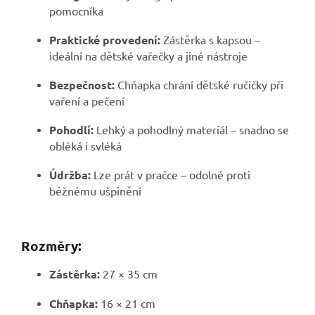
pomocníka
Praktické provedení:
Zástěrka s kapsou –
ideální na dětské vařečky a jiné nástroje
Bezpečnost:
Chňapka chrání dětské ručičky při
vaření a pečení
Pohodlí:
Lehký a pohodlný materiál – snadno se
obléká i svléká
Údržba:
Lze prát v pračce – odolné proti
běžnému ušpinění
Rozměry:
Zástěrka:
27 × 35 cm
Chňapka:
16 × 21 cm