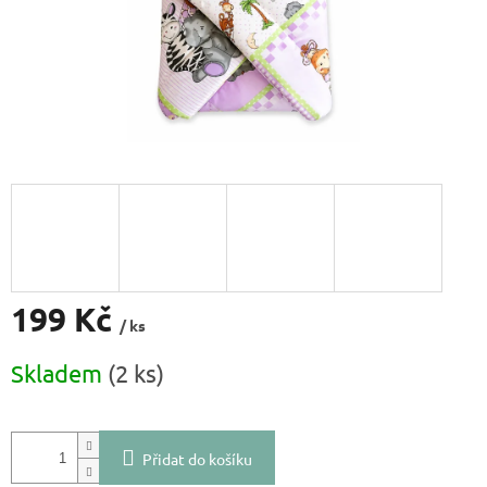
199 Kč
/ ks
Měrná
Skladem
(2 ks)
cena:
Přidat do košíku