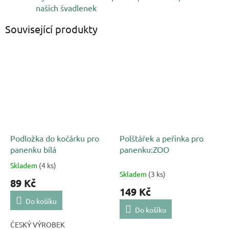
našich švadlenek
Související produkty
Podložka do kočárku pro
Polštářek a peřinka pro
panenku bílá
panenku:ZOO
Skladem
(4 ks)
Průměrné
Skladem
(3 ks)
hodnocení
89 Kč
produktu
149 Kč
je
Do košíku
5,0
Do košíku
z
ČESKÝ VÝROBEK
5