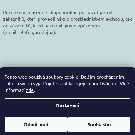
Recenze na našem e-shopu mohou pocházet jak od
zákazníků, kteří provedli nákup prostřednictvím e-shopu, tak
od zákazníků, kteří nakoupili jiným způsobem
(email,telefon,prodejna).
Tento web používá soubory cookie. Dalším procházením
tohoto webu vyjadřujete souhlas s jejich používáním.. Více
informací
zde
.
Vytvořil Shoptet
Nastavení
Copyright 2026
jetex-eshop.cz
. Všechna práva
Odmítnout
Souhlasím
vyhrazena.