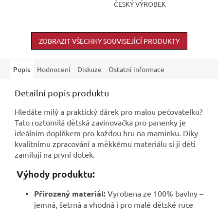
ČESKÝ VÝROBEK
hvězdiček.
ZOBRAZIT VŠECHNY SOUVISEJÍCÍ PRODUKTY
Popis
Hodnocení
Diskuze
Ostatní informace
Detailní popis produktu
Hledáte milý a praktický dárek pro malou pečovatelku?
Tato roztomilá dětská zavinovačka pro panenky je
ideálním doplňkem pro každou hru na maminku. Díky
kvalitnímu zpracování a měkkému materiálu si ji děti
zamilují na první dotek.
Výhody produktu:
Přirozený materiál:
Vyrobena ze 100% bavlny –
jemná, šetrná a vhodná i pro malé dětské ruce