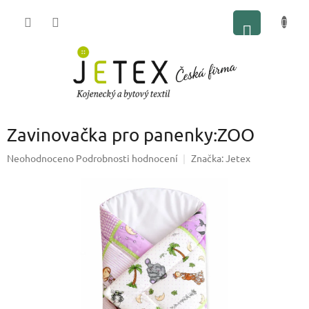
Přejít
NÁKUP
na
obsah
KOŠÍK
Zavinovačka pro panenky:ZOO
Průměrné
Neohodnoceno
Podrobnosti hodnocení
Značka:
Jetex
hodnocení
produktu
je
0,0
z
5
hvězdiček.