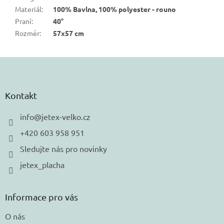
Materiál
:
100% Bavlna, 100% polyester - rouno
Praní
:
40°
Rozměr
:
57x57 cm
Z
á
p
a
Kontakt
t
í
info
@
jetex-velko.cz
+420 603 958 951
Sledujte nás pro novinky
jetex_placha
Informace pro vás
O nás