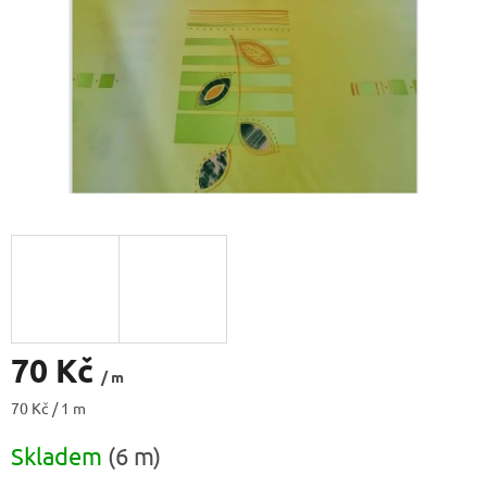
70 Kč
/ m
Měrná
70 Kč / 1 m
cena:
Skladem
(6 m)