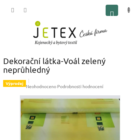
Přejít
NÁKUP
na
obsah
KOŠÍK
Dekorační látka-Voál zelený
neprůhledný
Výprodej
Průměrné
Neohodnoceno
Podrobnosti hodnocení
hodnocení
produktu
je
0,0
z
5
hvězdiček.