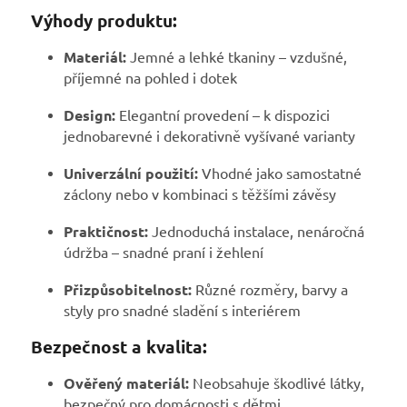
Výhody produktu:
Materiál:
Jemné a lehké tkaniny – vzdušné,
příjemné na pohled i dotek
Design:
Elegantní provedení – k dispozici
jednobarevné i dekorativně vyšívané varianty
Univerzální použití:
Vhodné jako samostatné
záclony nebo v kombinaci s těžšími závěsy
Praktičnost:
Jednoduchá instalace, nenáročná
údržba – snadné praní i žehlení
Přizpůsobitelnost:
Různé rozměry, barvy a
styly pro snadné sladění s interiérem
Bezpečnost a kvalita:
Ověřený materiál:
Neobsahuje škodlivé látky,
bezpečný pro domácnosti s dětmi