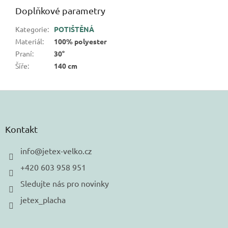
Doplňkové parametry
Kategorie
:
POTIŠTĚNÁ
Materiál
:
100% polyester
Praní
:
30°
Šíře
:
140 cm
Z
á
p
a
Kontakt
t
í
info
@
jetex-velko.cz
+420 603 958 951
Sledujte nás pro novinky
jetex_placha