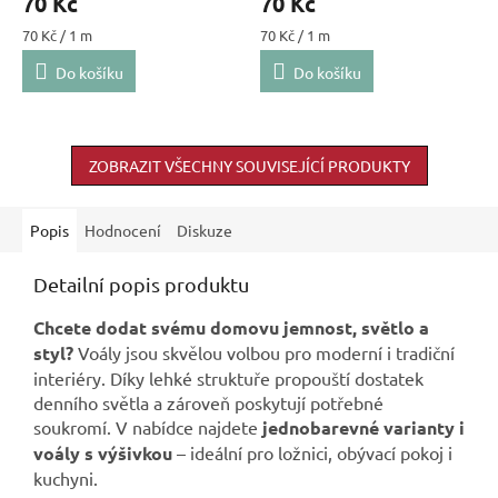
70 Kč
70 Kč
Měrná
Měrná
70 Kč / 1 m
70 Kč / 1 m
cena:
cena:
Do košíku
Do košíku
ZOBRAZIT VŠECHNY SOUVISEJÍCÍ PRODUKTY
Popis
Hodnocení
Diskuze
Detailní popis produktu
Chcete dodat svému domovu jemnost, světlo a
styl?
Voály jsou skvělou volbou pro moderní i tradiční
interiéry. Díky lehké struktuře propouští dostatek
denního světla a zároveň poskytují potřebné
soukromí. V nabídce najdete
jednobarevné varianty i
voály s výšivkou
– ideální pro ložnici, obývací pokoj i
kuchyni.