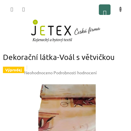
Přejít
NÁKUP
na
obsah
KOŠÍK
Dekorační látka-Voál s větvičkou
Výprodej
Průměrné
Neohodnoceno
Podrobnosti hodnocení
hodnocení
produktu
je
0,0
z
5
hvězdiček.