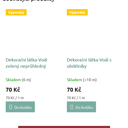
Výprodej
Výprodej
Dekorační látka-Voál
Dekorační látka-Voál s
zelený neprůhledný
obdélníky
Skladem
(6 m)
Skladem
(>10 m)
70 Kč
70 Kč
Měrná
Měrná
70 Kč / 1 m
70 Kč / 1 m
cena:
cena:
Do košíku
Do košíku