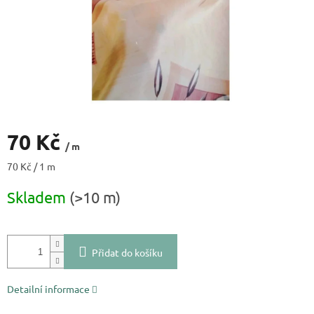
70 Kč
/ m
Měrná
70 Kč / 1 m
cena:
Skladem
(>10 m)
Přidat do košíku
Detailní informace