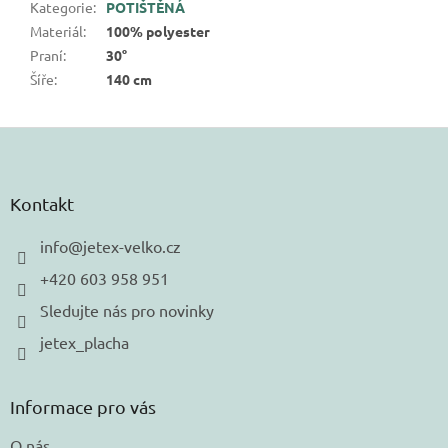
Kategorie
:
POTIŠTĚNÁ
Materiál
:
100% polyester
Praní
:
30°
Šíře
:
140 cm
Z
á
p
a
Kontakt
t
í
info
@
jetex-velko.cz
+420 603 958 951
Sledujte nás pro novinky
jetex_placha
Informace pro vás
O nás