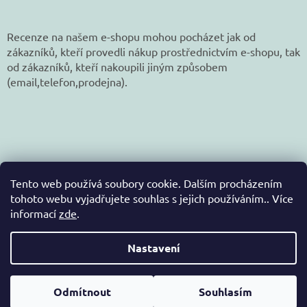
Recenze na našem e-shopu mohou pocházet jak od
zákazníků, kteří provedli nákup prostřednictvím e-shopu, tak
od zákazníků, kteří nakoupili jiným způsobem
(email,telefon,prodejna).
Tento web používá soubory cookie. Dalším procházením
tohoto webu vyjadřujete souhlas s jejich používáním.. Více
informací
zde
.
Vytvořil Shoptet
Nastavení
Copyright 2026
jetex-eshop.cz
. Všechna práva
Odmítnout
Souhlasím
vyhrazena.