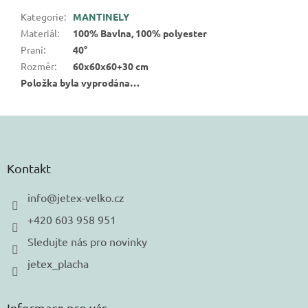
Kategorie
:
MANTINELY
Materiál
:
100% Bavlna, 100% polyester
Praní
:
40°
Rozměr
:
60x60x60+30 cm
Položka byla vyprodána…
Z
á
p
a
Kontakt
t
í
info
@
jetex-velko.cz
+420 603 958 951
Sledujte nás pro novinky
jetex_placha
Informace pro vás