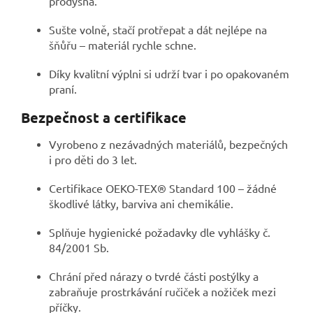
prodyšná.
Sušte volně, stačí protřepat a dát nejlépe na
šňůřu – materiál rychle schne.
Díky kvalitní výplni si udrží tvar i po opakovaném
praní.
Bezpečnost a certifikace
Vyrobeno z nezávadných materiálů, bezpečných
i pro děti do 3 let.
Certifikace OEKO-TEX® Standard 100 – žádné
škodlivé látky, barviva ani chemikálie.
Splňuje hygienické požadavky dle vyhlášky č.
84/2001 Sb.
Chrání před nárazy o tvrdé části postýlky a
zabraňuje prostrkávání ručiček a nožiček mezi
příčky.