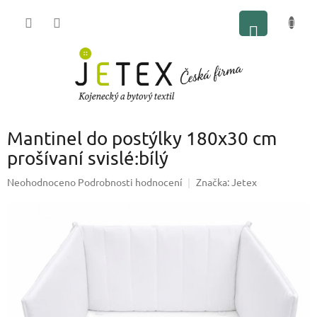
Přejít
NÁKUP
na
obsah
KOŠÍK
Mantinel do postýlky 180x30 cm
prošívaní svislé:bílý
Průměrné
Neohodnoceno
Podrobnosti hodnocení
Značka:
Jetex
hodnocení
produktu
je
0,0
z
5
hvězdiček.