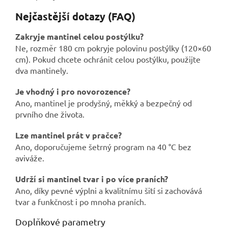
Nejčastější dotazy (FAQ)
Zakryje mantinel celou postýlku?
Ne, rozměr 180 cm pokryje polovinu postýlky (120×60
cm). Pokud chcete ochránit celou postýlku, použijte
dva mantinely.
Je vhodný i pro novorozence?
Ano, mantinel je prodyšný, měkký a bezpečný od
prvního dne života.
Lze mantinel prát v pračce?
Ano, doporučujeme šetrný program na 40 °C bez
aviváže.
Udrží si mantinel tvar i po více praních?
Ano, díky pevné výplni a kvalitnímu šití si zachovává
tvar a funkčnost i po mnoha praních.
Doplňkové parametry