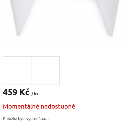
459 Kč
/ ks
Měrná
Momentálně nedostupné
cena:
Položka byla vyprodána…