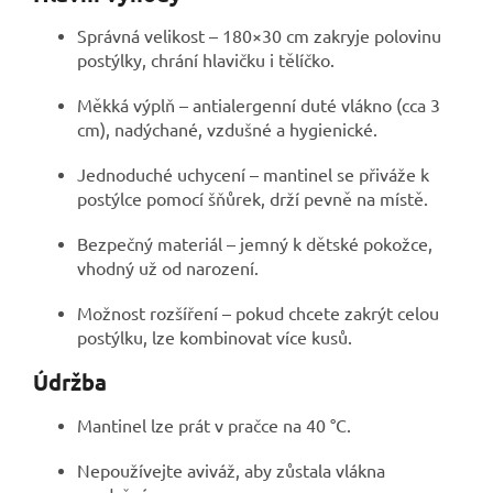
Správná velikost – 180×30 cm zakryje polovinu
postýlky, chrání hlavičku i tělíčko.
Měkká výplň – antialergenní duté vlákno (cca 3
cm), nadýchané, vzdušné a hygienické.
Jednoduché uchycení – mantinel se přiváže k
postýlce pomocí šňůrek, drží pevně na místě.
Bezpečný materiál – jemný k dětské pokožce,
vhodný už od narození.
Možnost rozšíření – pokud chcete zakrýt celou
postýlku, lze kombinovat více kusů.
Údržba
Mantinel lze prát v pračce na 40 °C.
Nepoužívejte aviváž, aby zůstala vlákna