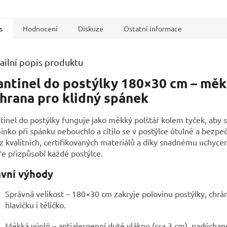
s
Hodnocení
Diskuze
Ostatní informace
ailní popis produktu
ntinel do postýlky 180×30 cm – mě
hrana pro klidný spánek
inel do postýlky funguje jako měkký polštář kolem tyček, aby 
nko při spánku nebouchlo a cítilo se v postýlce útulně a bezpe
 z kvalitních, certifikovaných materiálů a díky snadnému uchycen
e přizpůsobí každé postýlce.
avní výhody
Správná velikost – 180×30 cm zakryje polovinu postýlky, chrán
hlavičku i tělíčko.
Měkká výplň – antialergenní duté vlákno (cca 3 cm), nadýchan