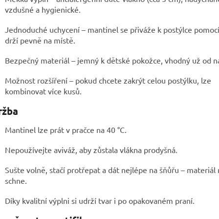
vzdušné a hygienické.
Jednoduché uchycení – mantinel se přiváže k postýlce pomocí
drží pevně na místě.
Bezpečný materiál – jemný k dětské pokožce, vhodný už od n
Možnost rozšíření – pokud chcete zakrýt celou postýlku, lze
kombinovat více kusů.
ržba
Mantinel lze prát v pračce na 40 °C.
Nepoužívejte aviváž, aby zůstala vlákna prodyšná.
Sušte volně, stačí protřepat a dát nejlépe na šňůřu – materiál 
schne.
Díky kvalitní výplni si udrží tvar i po opakovaném praní.