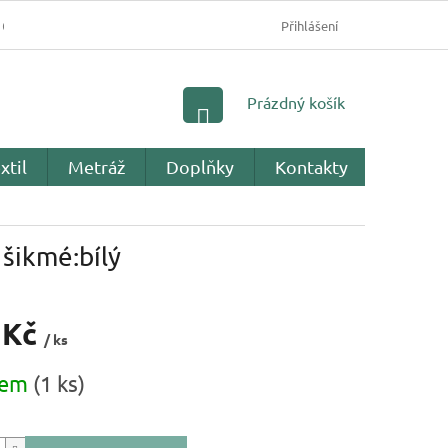
OBCHODNÍ PODMÍNKY
PODMÍNKY OCHRANY OSOBNÍC
Přihlášení
NÁKUPNÍ
Prázdný košík
KOŠÍK
xtil
Metráž
Doplňky
Kontakty
Recenz
šikmé:bílý
 Kč
/ ks
dem
(1 ks)