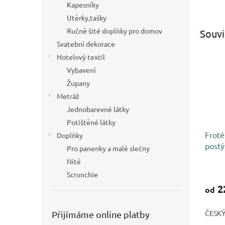
Kapesníky
Utěrky,tašky
Ručně šité doplňky pro domov
Souvi
Svatební dekorace
Hotelový textil
Vybavení
Župany
Metráž
Jednobarevné látky
Potištěné látky
Froté
Doplňky
postý
Pro panenky a malé slečny
Nitě
Scrunchie
2
od
ČESK
Přijímáme online platby