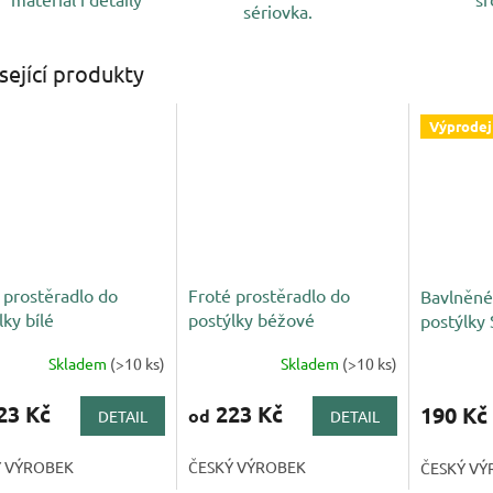
sériovka.
sející produkty
Výprodej
 prostěradlo do
Froté prostěradlo do
Bavlněné
lky bílé
postýlky béžové
postýlky
Skladem
(>10 ks)
Skladem
(>10 ks)
23 Kč
223 Kč
190 Kč
od
DETAIL
DETAIL
Ý VÝROBEK
ČESKÝ VÝROBEK
ČESKÝ VÝ