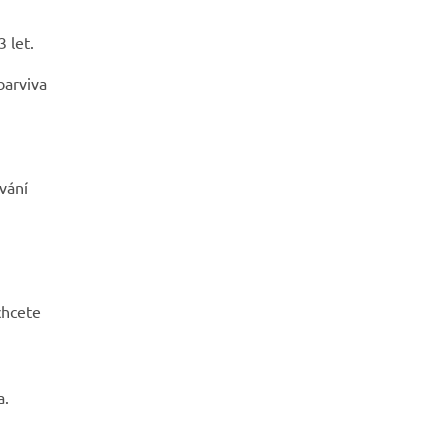
 let.
barviva
vání
chcete
a.