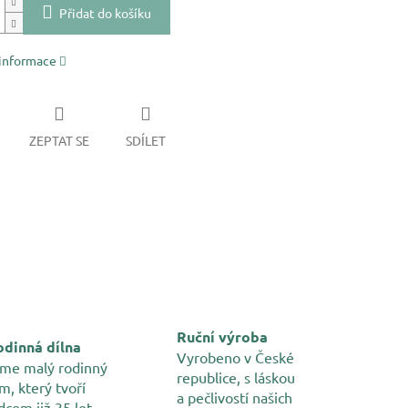
Přidat do košíku
 informace
ZEPTAT SE
SDÍLET
Ruční výroba
dinná dílna
Vyrobeno v České
me malý rodinný
republice, s láskou
m, který tvoří
a pečlivostí našich
dcem již 35 let