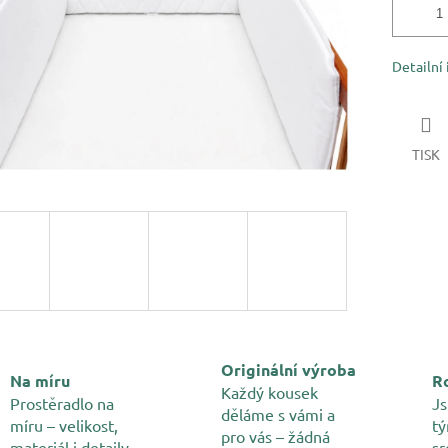
Detailní
TISK
Originální výroba
Na míru
Ro
Každý kousek
Prostěradlo na
Js
děláme s vámi a
míru – velikost,
tý
pro vás – žádná
materiál i detaily
sr