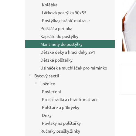
a
Kolébka
n
Látková postýlka 90x55
e
Postýlka,chránič matrace
l
Polštář a peřinka
Kapsáře do postýlky
Mantinely do postýlky
Dětské deky a hrací deky 2v1
Dětské polštářky
Usínáček a muchláček pro miminko
Bytový textil
Ložnice
Povlečení
Prostěradla a chránič matrace
Polštáře a přikrývky
Deky
Povlaky na polštářky
Ručníky,osušky,žínky