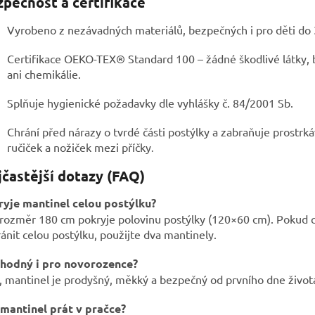
pečnost a certifikace
Vyrobeno z nezávadných materiálů, bezpečných i pro děti do 3
Certifikace OEKO-TEX® Standard 100 – žádné škodlivé látky, 
ani chemikálie.
Splňuje hygienické požadavky dle vyhlášky č. 84/2001 Sb.
Chrání před nárazy o tvrdé části postýlky a zabraňuje prostrká
ručiček a nožiček mezi příčky
.
častější dotazy (FAQ)
ryje mantinel celou postýlku?
 rozměr 180 cm pokryje polovinu postýlky (120×60 cm). Pokud 
ánit celou postýlku, použijte dva mantinely.
vhodný i pro novorozence?
 mantinel je prodyšný, měkký a bezpečný od prvního dne život
 mantinel prát v pračce?