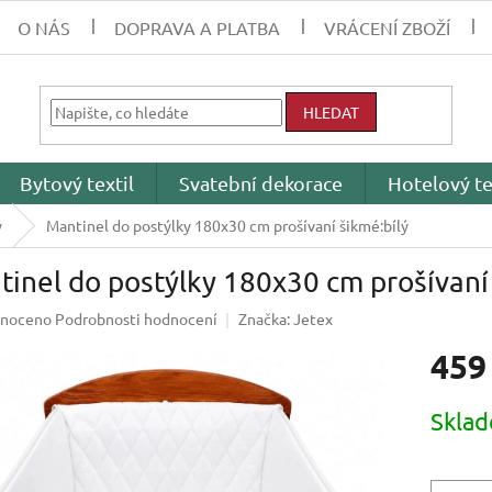
O NÁS
DOPRAVA A PLATBA
VRÁCENÍ ZBOŽÍ
HLEDAT
Bytový textil
Svatební dekorace
Hotelový te
y
Mantinel do postýlky 180x30 cm prošívaní šikmé:bílý
inel do postýlky 180x30 cm prošívaní 
né
noceno
Podrobnosti hodnocení
Značka:
Jetex
ení
459
tu
Měrná
Skla
cena:
ek.