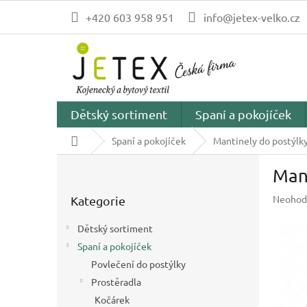
Přejít
+420 603 958 951
info@jetex-velko.cz
na
obsah
Dětský sortiment
Spaní a pokojíček
Domů
Spaní a pokojíček
Mantinely do postýlk
P
Mant
o
Přeskočit
s
Průměr
Neohod
Kategorie
kategorie
t
hodnoc
r
produk
Dětský sortiment
a
je
Spaní a pokojíček
n
0,0
z
Povlečení do postýlky
n
5
í
Prostěradla
hvězdič
p
Kočárek