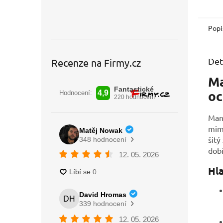
Popi
Det
Recenze na Firmy.cz
Ma
oc
Mant
mimi
šitý
dobř
Hl