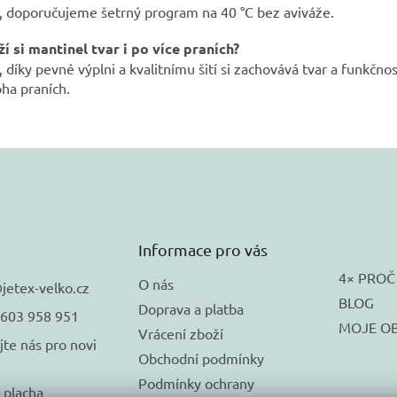
, doporučujeme šetrný program na 40 °C bez aviváže.
í si mantinel tvar i po více praních?
 díky pevné výplni a kvalitnímu šití si zachovává tvar a funkčnos
ha praních.
Informace pro vás
4× PROČ
O nás
@
jetex-velko.cz
BLOG
Doprava a platba
 603 958 951
MOJE O
Vrácení zboží
jte nás pro novi
Obchodní podmínky
Podmínky ochrany
_placha