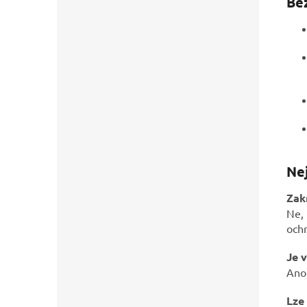
Bez
Nej
Zak
Ne,
ochr
Je 
Ano,
Lze