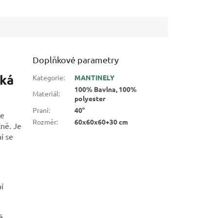
Doplňkové parametry
kká
Kategorie
:
MANTINELY
100% Bavlna, 100%
Materiál
:
polyester
Praní
:
40°
se
Rozměr
:
60x60x60+30 cm
čně. Je
í se
í
é,