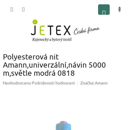
Přejít
NÁKUP
na
obsah
KOŠÍK
Polyesterová nit
Amann,univerzální,návin 5000
m,světle modrá 0818
Průměrné
Neohodnoceno
Podrobnosti hodnocení
Značka:
Amann
hodnocení
produktu
je
0,0
z
5
hvězdiček.