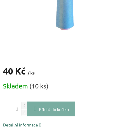
40 Kč
/ ks
Měrná
Skladem
(10 ks)
cena:
Přidat do košíku
Detailní informace