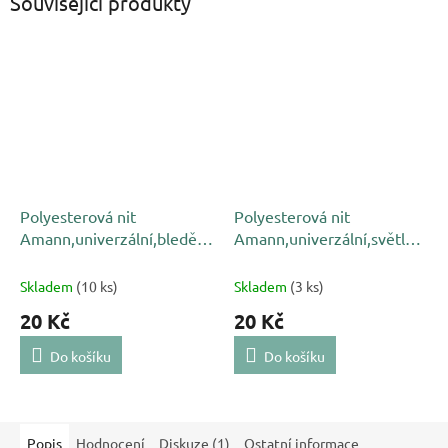
Související produkty
Polyesterová nit
Polyesterová nit
Amann,univerzální,bledě
Amann,univerzální,světle
modrá 0036, NAČNUTÁ
modrá 4163,NAČNUTÁ
Skladem
(10 ks)
Skladem
(3 ks)
20 Kč
20 Kč
Do košíku
Do košíku
Popis
Hodnocení
Diskuze (1)
Ostatní informace