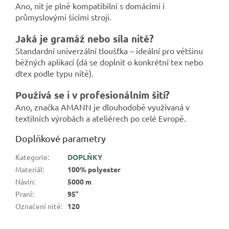
Ano, nit je plně kompatibilní s domácími i
průmyslovými šicími stroji.
Jaká je gramáž nebo síla nitě?
Standardní univerzální tloušťka – ideální pro většinu
běžných aplikací (dá se doplnit o konkrétní tex nebo
dtex podle typu nitě).
Používá se i v profesionálním šití?
Ano, značka AMANN je dlouhodobě využívaná v
textilních výrobách a ateliérech po celé Evropě.
Doplňkové parametry
Kategorie
:
DOPLŇKY
Materiál
:
100% polyester
Návin
:
5000 m
Praní
:
95°
Označení nitě
:
120