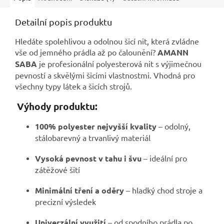
Detailní popis produktu
Hledáte spolehlivou a odolnou šicí nit, která zvládne
vše od jemného prádla až po čalounění?
AMANN
SABA
je profesionální polyesterová nit s výjimečnou
pevností a skvělými šicími vlastnostmi. Vhodná pro
všechny typy látek a šicích strojů.
Výhody produktu:
100% polyester nejvyšší kvality
– odolný,
stálobarevný a trvanlivý materiál
Vysoká pevnost v tahu i švu
– ideální pro
zátěžové šití
Minimální tření a oděry
– hladký chod stroje a
precizní výsledek
Univerzální využití
– od spodního prádla po