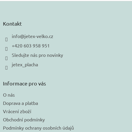
Z
á
p
a
Kontakt
t
í
info
@
jetex-velko.cz
+420 603 958 951
Sledujte nás pro novinky
jetex_placha
Informace pro vás
O nás
Doprava a platba
Vrácení zboží
Obchodní podmínky
Podmínky ochrany osobních údajů