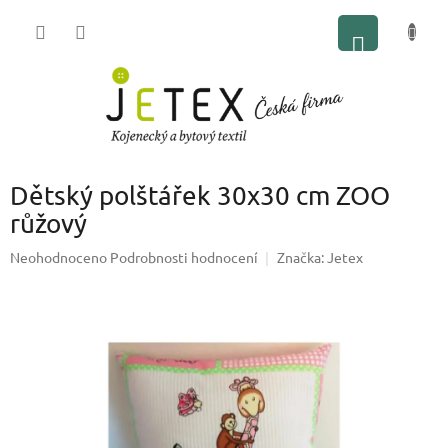
Přejít
NÁKUP
na
obsah
KOŠÍK
Dětský polštářek 30x30 cm ZOO
růžový
Průměrné
Neohodnoceno
Podrobnosti hodnocení
Značka:
Jetex
hodnocení
produktu
je
0,0
z
5
hvězdiček.