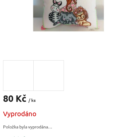
80 Kč
/ ks
Měrná
Vyprodáno
cena:
Položka byla vyprodána…