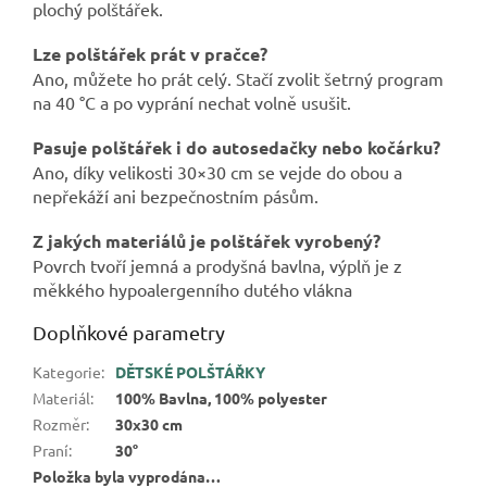
plochý polštářek.
Lze polštářek prát v pračce?
Ano, můžete ho prát celý. Stačí zvolit šetrný program
na 40 °C a po vyprání nechat volně usušit.
Pasuje polštářek i do autosedačky nebo kočárku?
Ano, díky velikosti 30×30 cm se vejde do obou a
nepřekáží ani bezpečnostním pásům.
Z jakých materiálů je polštářek vyrobený?
Povrch tvoří jemná a prodyšná bavlna, výplň je z
měkkého hypoalergenního dutého vlákna
Doplňkové parametry
Kategorie
:
DĚTSKÉ POLŠTÁŘKY
Materiál
:
100% Bavlna, 100% polyester
Rozměr
:
30x30 cm
Praní
:
30°
Položka byla vyprodána…