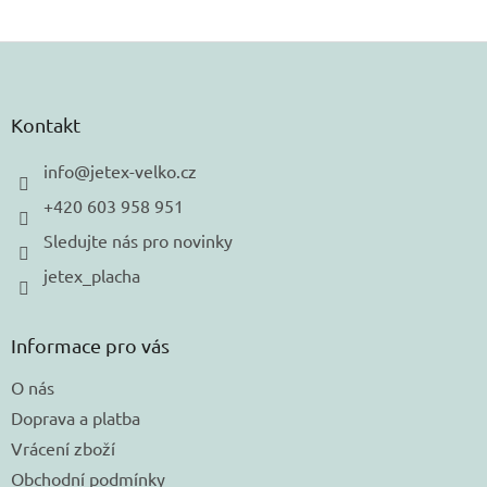
Z
á
p
a
Kontakt
t
í
info
@
jetex-velko.cz
+420 603 958 951
Sledujte nás pro novinky
jetex_placha
Informace pro vás
O nás
Doprava a platba
Vrácení zboží
Obchodní podmínky