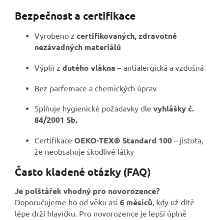
Bezpečnost a certifikace
Vyrobeno z
certifikovaných, zdravotně
nezávadných materiálů
Výplň z
dutého vlákna
– antialergická a vzdušná
Bez parfemace a chemických úprav
Splňuje hygienické požadavky dle
vyhlášky č.
84/2001 Sb.
Certifikace
OEKO-TEX® Standard 100
– jistota,
že neobsahuje škodlivé látky
Často kladené otázky (FAQ)
Je polštářek vhodný pro novorozence?
Doporučujeme ho od věku asi
6 měsíců
, kdy už dítě
lépe drží hlavičku. Pro novorozence je lepší úplně