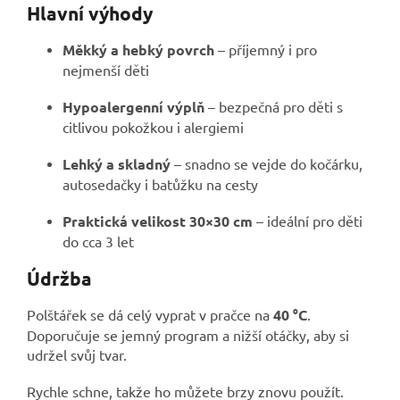
Hlavní výhody
Měkký a hebký povrch
– příjemný i pro
nejmenší děti
Hypoalergenní výplň
– bezpečná pro děti s
citlivou pokožkou i alergiemi
Lehký a skladný
– snadno se vejde do kočárku,
autosedačky i batůžku na cesty
Praktická velikost 30×30 cm
– ideální pro děti
do cca 3 let
Údržba
Polštářek se dá celý vyprat v pračce na
40 °C
.
Doporučuje se jemný program a nižší otáčky, aby si
udržel svůj tvar.
Rychle schne, takže ho můžete brzy znovu použít.