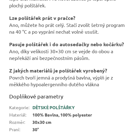
plochý polštářek.
Lze polštářek prát v pračce?
Ano, můžete ho prát celý. Stačí zvolit šetrný program
na 40 °C a po vyprání nechat volně usušit.
Pasuje polštářek i do autosedačky nebo kočárku?
Ano, díky velikosti 30×30 cm se vejde do obou a
nepřekáží ani bezpečnostním pásům.
Z jakých materiálů je polštářek vyrobený?
Povrch tvoří jemná a prodyšná bavlna, výplň je z
měkkého hypoalergenního dutého vlákna
Doplňkové parametry
Kategorie
:
DĚTSKÉ POLŠTÁŘKY
Materiál
:
100% Bavlna, 100% polyester
Rozměr
:
30x30 cm
Praní
:
30°