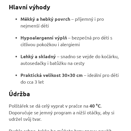
Hlavní výhody
Měkký a hebký povrch
– příjemný i pro
nejmenší děti
Hypoalergenní výplň
– bezpečná pro děti s
citlivou pokožkou i alergiemi
Lehký a skladný
– snadno se vejde do kočárku,
autosedačky i batůžku na cesty
Praktická velikost 30×30 cm
– ideální pro děti
do cca 3 let
Údržba
Polštářek se dá celý vyprat v pračce na
40 °C
.
Doporučuje se jemný program a nižší otáčky, aby si
udržel svůj tvar.
Rychle schne, takže ho můžete brzy znovu použít.