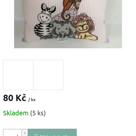
80 Kč
/ ks
Měrná
Skladem
(5 ks)
cena: