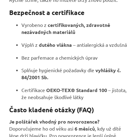
Bezpečnost a certifikace
Vyrobeno z
certifikovaných, zdravotně
nezávadných materiálů
Výplň z
dutého vlákna
– antialergická a vzdušná
Bez parfemace a chemických úprav
Splňuje hygienické požadavky dle
vyhlášky č.
84/2001 Sb.
Certifikace
OEKO-TEX® Standard 100
– jistota,
že neobsahuje škodlivé látky
Často kladené otázky (FAQ)
Je polštářek vhodný pro novorozence?
Doporučujeme ho od věku asi
6 měsíců
, kdy už dítě
lépe drží hlavičku. Pro novorozence je lepší úplně