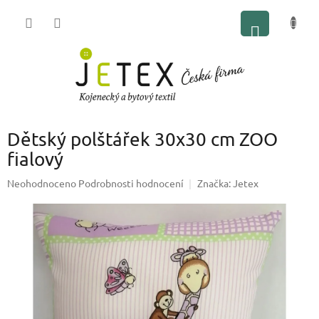
Přejít
NÁKUP
na
obsah
KOŠÍK
Dětský polštářek 30x30 cm ZOO
fialový
Průměrné
Neohodnoceno
Podrobnosti hodnocení
Značka:
Jetex
hodnocení
produktu
je
0,0
z
5
hvězdiček.