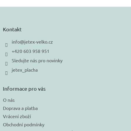
Z
á
p
a
Kontakt
t
í
info
@
jetex-velko.cz
+420 603 958 951
Sledujte nás pro novinky
jetex_placha
Informace pro vás
O nás
Doprava a platba
Vrácení zboží
Obchodní podmínky