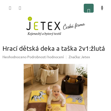
Přejít
NÁKUP
na
obsah
KOŠÍK
Hrací dětská deka a taška 2v1:žlutá
Průměrné
Neohodnoceno
Podrobnosti hodnocení
Značka:
Jetex
hodnocení
produktu
je
0,0
z
5
hvězdiček.