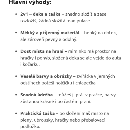
Hlavní výhody:
2v1 – deka a taška
– snadno složíš a zase
rozložíš, žádná složitá manipulace.
Měkký a příjemný materiál
– hebký na dotek,
ale zároveň pevný a odolný.
Dost místa na hraní
– miminko má prostor na
hračky i pohyb, složená deka se ale vejde do auta
i kočárku.
Veselé barvy a obrázky
– zvířátka v jemných
odstínech potěší holčičku i chlapečka.
Snadná údržba
– můžeš ji prát v pračce, barvy
zůstanou krásné i po častém praní.
Praktická taška
– po složení máš místo na
pleny, ubrousky, hračky nebo přebalovací
podložku.