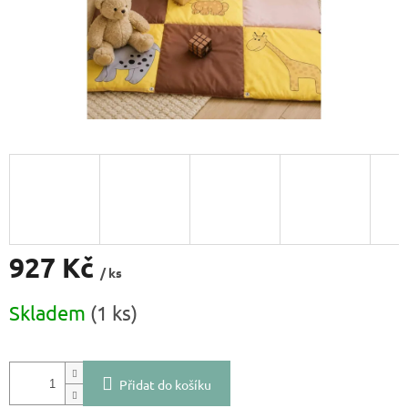
927 Kč
/ ks
Měrná
Skladem
(1 ks)
cena:
Přidat do košíku