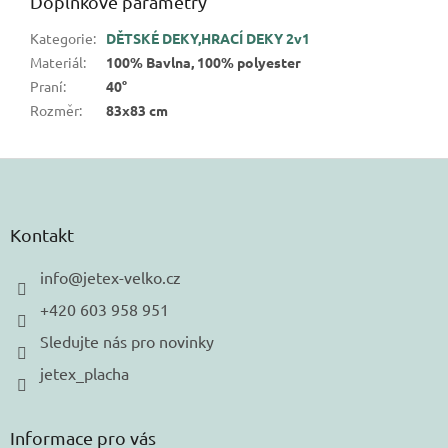
Doplňkové parametry
Kategorie
:
DĚTSKÉ DEKY,HRACÍ DEKY 2v1
Materiál
:
100% Bavlna, 100% polyester
Praní
:
40°
Rozměr
:
83x83 cm
Z
á
p
a
Kontakt
t
í
info
@
jetex-velko.cz
+420 603 958 951
Sledujte nás pro novinky
jetex_placha
Informace pro vás