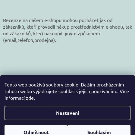
Recenze na našem e-shopu mohou pocházet jak od
zákazníků, kteří provedli nákup prostřednictvím e-shopu, tak
od zákazníků, kteří nakoupili jiným způsobem
(email,telefon,prodejna).
Tento web používá soubory cookie. Dalším procházením
tohoto webu vyjadřujete souhlas s jejich používáním.. Více
informací
zde
.
Vytvořil Shoptet
Nastavení
Copyright 2026
jetex-eshop.cz
. Všechna práva
Odmítnout
Souhlasím
vyhrazena.