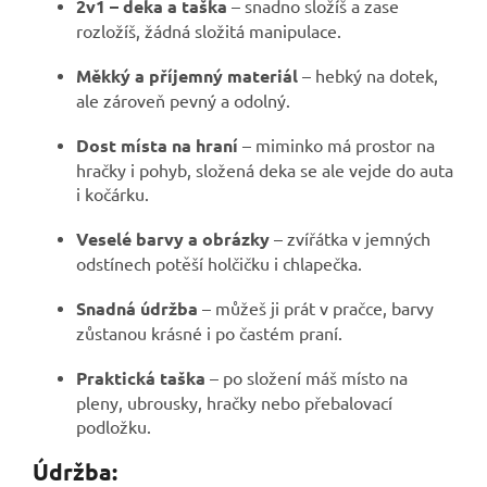
2v1 – deka a taška
– snadno složíš a zase
rozložíš, žádná složitá manipulace.
Měkký a příjemný materiál
– hebký na dotek,
ale zároveň pevný a odolný.
Dost místa na hraní
– miminko má prostor na
hračky i pohyb, složená deka se ale vejde do auta
i kočárku.
Veselé barvy a obrázky
– zvířátka v jemných
odstínech potěší holčičku i chlapečka.
Snadná údržba
– můžeš ji prát v pračce, barvy
zůstanou krásné i po častém praní.
Praktická taška
– po složení máš místo na
pleny, ubrousky, hračky nebo přebalovací
podložku.
Údržba: