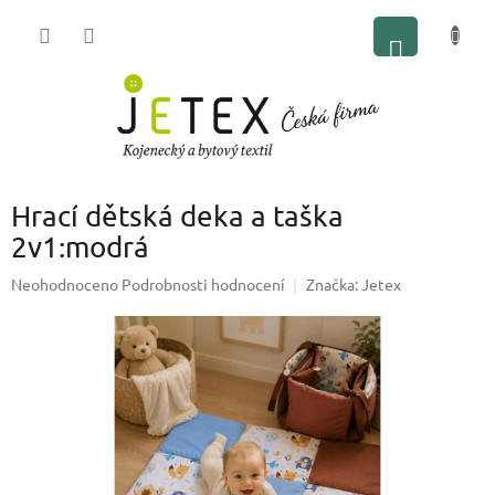
Přejít
NÁKUP
na
obsah
KOŠÍK
Hrací dětská deka a taška
2v1:modrá
Průměrné
Neohodnoceno
Podrobnosti hodnocení
Značka:
Jetex
hodnocení
produktu
je
0,0
z
5
hvězdiček.