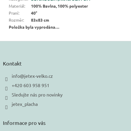
Materiál
:
100% Bavlna, 100% polyester
Praní
:
40°
Rozměr
:
83x83 cm
Položka byla vyprodána…
Z
á
p
a
Kontakt
t
í
info
@
jetex-velko.cz
+420 603 958 951
Sledujte nás pro novinky
jetex_placha
Informace pro vás