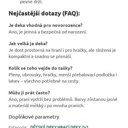
pevně drží.
Nejčastější dotazy (FAQ):
Je deka vhodná pro novorozence?
Ano, je jemná a bezpečná od narození.
Jak velká je deka?
Je dost prostorná na hraní i pro hračky, ale složená je
kompaktní a snadno se přenáší.
Kolik se toho vejde do tašky?
Pleny, ubrousky, hračky, menší přebalovací podložka i
lahev – všechno potřebné na cesty.
Můžu ji prát často?
Ano, praní vydrží bez problémů. Barvy zůstanou jasné
a materiál měkký i po mnoha praních.
Doplňkové parametry
Kategorie
:
DĚTSKÉ DEKY,HRACÍ DEKY 2v1