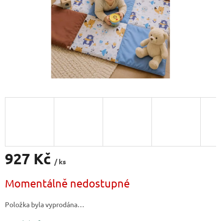
927 Kč
/ ks
Měrná
Momentálně nedostupné
cena:
Položka byla vyprodána…