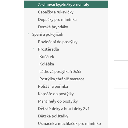
a
Zavinovačky,vložky a overaly
n
Capáčky a rukavičky
e
Dupačky pro miminka
l
Dětské bryndáky
Spaní a pokojíček
Povlečení do postýlky
Prostěradla
Kočárek
Kolébka
Látková postýlka 90x55
Postýlka,chránič matrace
Polštář a peřinka
Kapsáře do postýlky
Mantinely do postýlky
Dětské deky a hrací deky 2v1
Dětské polštářky
Usínáček a muchláček pro miminko