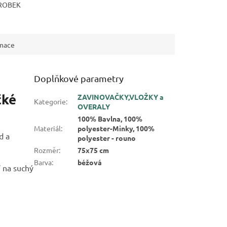
ROBEK
rmace
Doplňkové parametry
čké
ZAVINOVAČKY,VLOŽKY a
Kategorie
:
OVERALY
100% Bavlna, 100%
Materiál
:
polyester-Minky, 100%
d a
polyester - rouno
Rozměr
:
75x75 cm
Barva
:
béžová
í na suchý