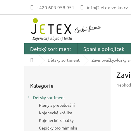
Přejít
+420 603 958 951
info@jetex-velko.cz
na
obsah
Dětský sortiment
Spaní a pokojíček
Domů
Dětský sortiment
Zavinovačky,vložky a 
P
Zav
o
Přeskočit
s
Průměr
Neohod
Kategorie
kategorie
t
hodnoc
r
produk
Dětský sortiment
a
je
Pleny a přebalování
n
0,0
z
Kojenecké košilky
n
5
í
Kojenecké kabátky
hvězdič
p
Čepičky pro miminka