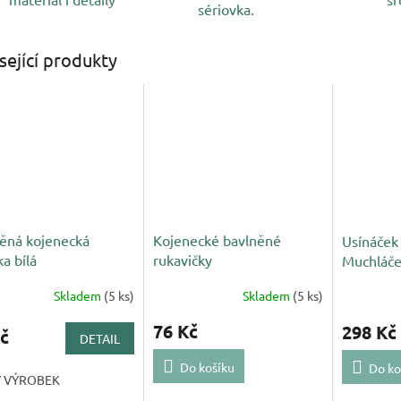
sériovka.
sející produkty
ěná kojenecká
Kojenecké bavlněné
Usínáček 
ka bílá
rukavičky
Muchláče
Skladem
(5 ks)
Skladem
(5 ks)
76 Kč
298 Kč
č
DETAIL
Do košíku
Do ko
Ý VÝROBEK