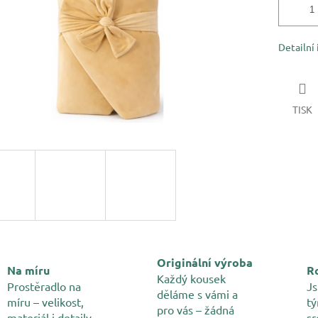
Detailní
TISK
Originální výroba
Na míru
Ro
Každý kousek
Prostěradlo na
Js
děláme s vámi a
míru – velikost,
tý
pro vás – žádná
materiál i detaily
sr