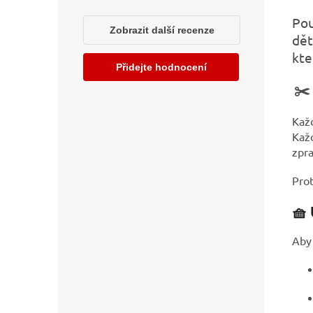
Pou
dět
kte
✂️
Každ
Každ
zpr
Prot
🧺
Aby 