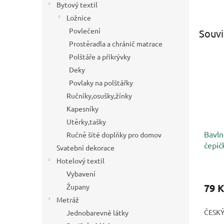
Bytový textil
Ložnice
Povlečení
Souvi
Prostěradla a chránič matrace
Polštáře a přikrývky
Deky
Povlaky na polštářky
Ručníky,osušky,žínky
Kapesníky
Utěrky,tašky
Bavln
Ručně šité doplňky pro domov
čepič
Svatební dekorace
Hotelový textil
Vybavení
79 K
Župany
Metráž
ČESK
Jednobarevné látky