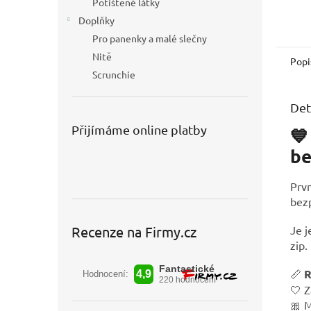
Potištěné látky
Doplňky
Pro panenky a malé slečny
Nitě
Popi
Scrunchie
Det
Přijímáme online platby
💙
be
Prvn
bezp
Recenze na Firmy.cz
Je j
zip.
📏
R
🤍 Z
🎀 M