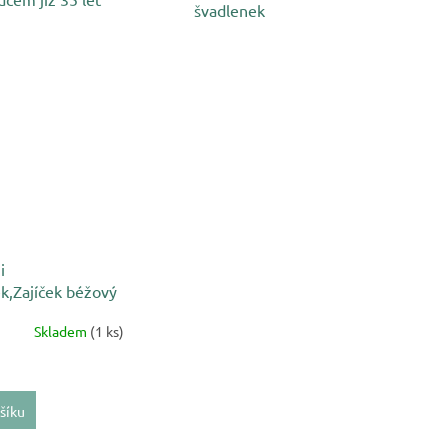
švadlenek
i
k,Zajíček béžový
Skladem
(1 ks)
šíku