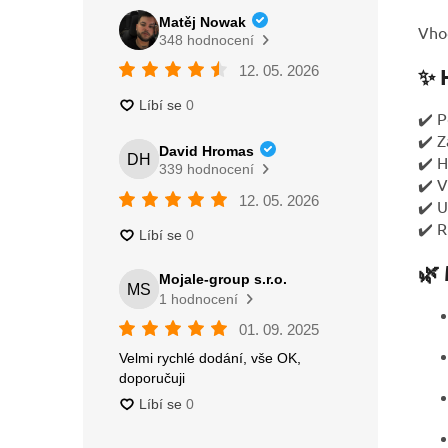
Vhod
✨ 
✔️ P
✔️ Z
✔️ H
✔️ V
✔️ U
✔️ R
🌿 