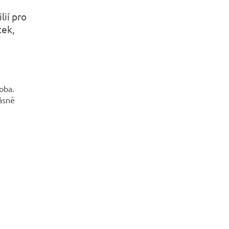
lií pro
tek,
oba.
ásně