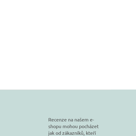
Recenze na našem e-
shopu mohou pocházet
jak od zákazníků, kteří