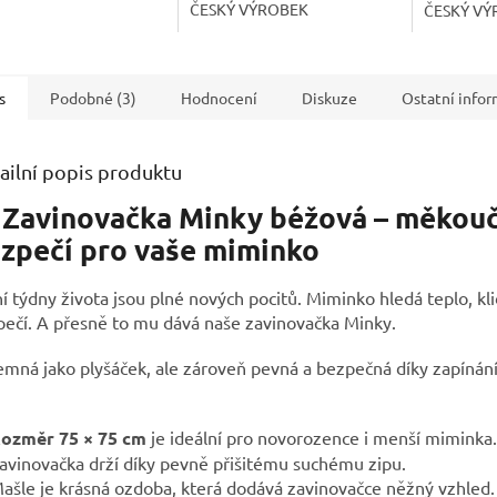
ČESKÝ VÝROBEK
ČESKÝ VÝ
s
Podobné (3)
Hodnocení
Diskuze
Ostatní info
ailní popis produktu
 Zavinovačka Minky béžová – měkou
zpečí pro vaše miminko
í týdny života jsou plné nových pocitů. Miminko hledá teplo, kli
ečí. A přesně to mu dává naše zavinovačka Minky.
emná jako plyšáček, ale zároveň pevná a bezpečná díky zapínán
ozměr 75 × 75 cm
je ideální pro novorozence i menší miminka.
avinovačka drží díky pevně přišitému suchému zipu.
ašle je krásná ozdoba, která dodává zavinovačce něžný vzhled.