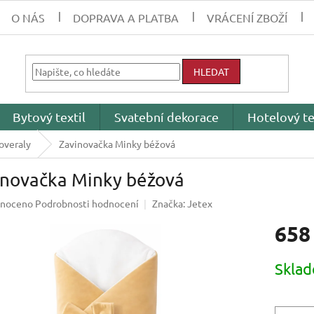
O NÁS
DOPRAVA A PLATBA
VRÁCENÍ ZBOŽÍ
HLEDAT
Bytový textil
Svatební dekorace
Hotelový te
overaly
Zavinovačka Minky béžová
inovačka Minky béžová
né
noceno
Podrobnosti hodnocení
Značka:
Jetex
ení
658
tu
Měrná
Skla
cena:
ek.