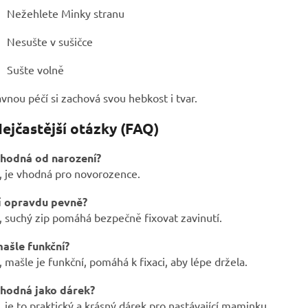
Nežehlete Minky stranu
Nesušte v sušičce
Sušte volně
vnou péčí si zachová svou hebkost i tvar.
Nejčastější otázky (FAQ)
vhodná od narození?
, je vhodná pro novorozence.
í opravdu pevně?
 suchý zip pomáhá bezpečně fixovat zavinutí.
mašle funkční?
 mašle je funkční, pomáhá k fixaci, aby lépe držela.
vhodná jako dárek?
 je to praktický a krásný dárek pro nastávající maminku.