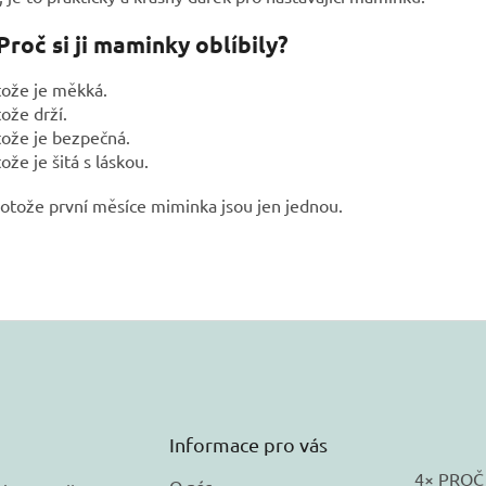
Proč si ji maminky oblíbily?
tože je měkká.
ože drží.
ože je bezpečná.
ože je šitá s láskou.
otože první měsíce miminka jsou jen jednou.
Informace pro vás
4× PROČ
O nás