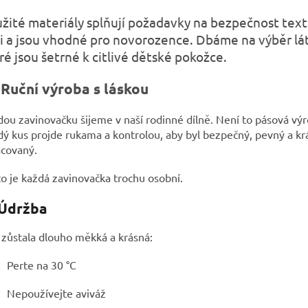
žité materiály splňují požadavky na bezpečnost texti
i a jsou vhodné pro novorozence. Dbáme na výběr lá
ré jsou šetrné k citlivé dětské pokožce.
 Ruční výroba s láskou
ou zavinovačku šijeme v naší rodinné dílně. Není to pásová výr
ý kus projde rukama a kontrolou, aby byl bezpečný, pevný a kr
acovaný.
o je každá zavinovačka trochu osobní.
 Údržba
zůstala dlouho měkká a krásná:
Perte na 30 °C
Nepoužívejte aviváž