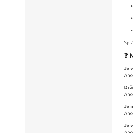
Sprá
❓ 
Je 
Ano
Drž
Ano,
Je 
Ano,
Je 
Ano,