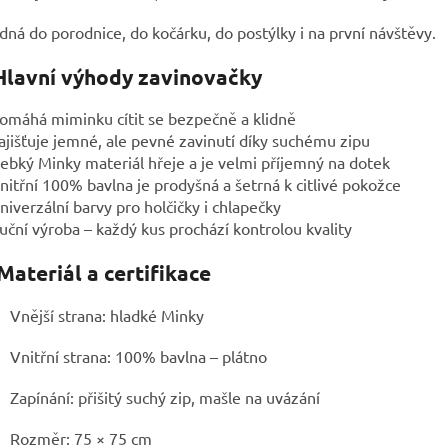
ná do porodnice, do kočárku, do postýlky i na první návštěvy.
Hlavní výhody zavinovačky
omáhá miminku cítit se bezpečně a klidně
ajišťuje jemné, ale pevné zavinutí díky suchému zipu
ebký Minky materiál hřeje a je velmi příjemný na dotek
nitřní 100% bavlna je prodyšná a šetrná k citlivé pokožce
niverzální barvy pro holčičky i chlapečky
uční výroba – každý kus prochází kontrolou kvality
Materiál a certifikace
Vnější strana: hladké Minky
Vnitřní strana: 100% bavlna – plátno
Zapínání: přišitý suchý zip, mašle na uvázání
Rozměr: 75 × 75 cm