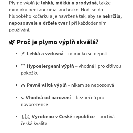
Plymo výplň je
lehká, měkká a prodyšná
, takže
miminku není ani zima, ani horko. Hodí se do
hlubokého kočárku a je navržená tak, aby se
nekrčila,
neposouvala a držela tvar
i při každodenním
používání.
🌿 Proč je plymo výplň skvělá?
🪶
Lehká a vzdušná
– miminko se nepotí
🤍
Hypoalergenní výplň
– vhodná i pro citlivou
pokožku
🧺
Pevně všitá výplň
– nikam se neposouvá
🚼
Vhodná od narození
– bezpečná pro
novorozence
🇨🇿
Vyrobeno v České republice
– poctivá
česká kvalita