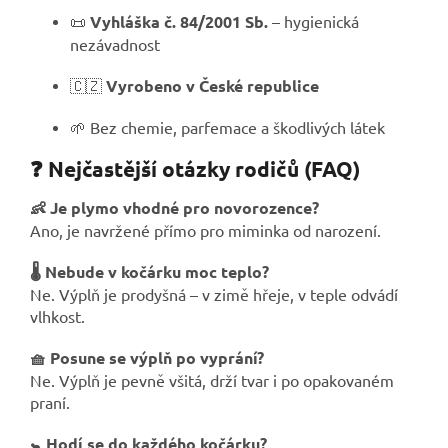
📜
Vyhláška č. 84/2001 Sb.
– hygienická
nezávadnost
🇨🇿
Vyrobeno v České republice
🌱 Bez chemie, parfemace a škodlivých látek
❓ Nejčastější otázky rodičů (FAQ)
👶 Je plymo vhodné pro novorozence?
Ano, je navržené přímo pro miminka od narození.
🌡️ Nebude v kočárku moc teplo?
Ne. Výplň je prodyšná – v zimě hřeje, v teple odvádí
vlhkost.
🧺 Posune se výplň po vyprání?
Ne. Výplň je pevně všitá, drží tvar i po opakovaném
praní.
🚼 Hodí se do každého kočárku?