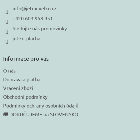
t
í
info
@
jetex-velko.cz
+420 603 958 951
Sledujte nás pro novinky
jetex_placha
Informace pro vás
O nás
Doprava a platba
Vrácení zboží
Obchodní podmínky
Podmínky ochrany osobních údajů
🚚 DORUČUJEME na SLOVENSKO