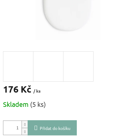
176 Kč
/ ks
Měrná
Skladem
(5 ks)
cena:
Přidat do košíku