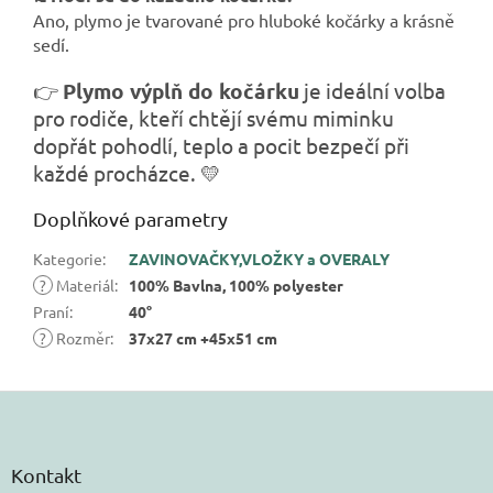
Ano, plymo je tvarované pro hluboké kočárky a krásně
sedí.
👉
Plymo výplň do kočárku
je ideální volba
pro rodiče, kteří chtějí svému miminku
dopřát pohodlí, teplo a pocit bezpečí při
každé procházce. 💛
Doplňkové parametry
Kategorie
:
ZAVINOVAČKY,VLOŽKY a OVERALY
?
Materiál
:
100% Bavlna, 100% polyester
Praní
:
40°
?
Rozměr
:
37x27 cm +45x51 cm
Z
á
p
a
Kontakt