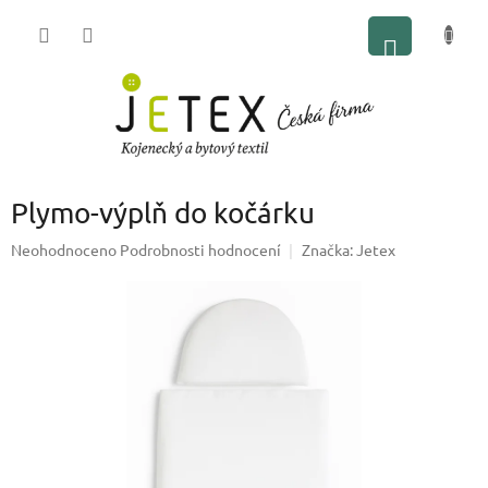
Přejít
NÁKUP
na
obsah
KOŠÍK
Plymo-výplň do kočárku
Průměrné
Neohodnoceno
Podrobnosti hodnocení
Značka:
Jetex
hodnocení
produktu
je
0,0
z
5
hvězdiček.