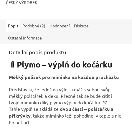
ČESKÝ VÝROBEK
Popis
Podobné (2)
Hodnocení
Diskuze
Ostatní informace
Detailní popis produktu
🍼Plymo – výplň do kočárku
Měkký pelíšek pro miminko na každou procházku
Představ si, že jedeš na výlet a máš s sebou svůj
měkký polštářek a deku. Přesně tak se bude cítit i
tvoje miminko díky plymo výplni do kočárku. 💛
Tahle výplň se skládá ze
dvou částí – polštářku a
přikrývky
, takže miminko leží pohodlně, v teple a nic
ho netlačí.