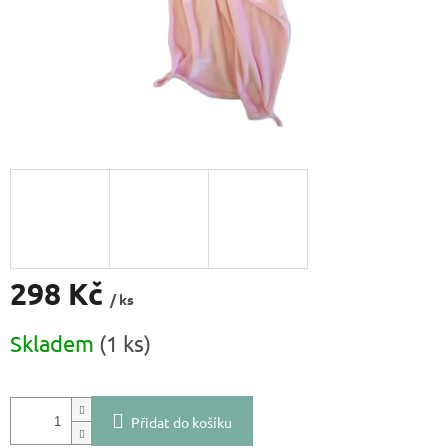
298 Kč
/ ks
Měrná
Skladem
(1 ks)
cena:
Přidat do košíku