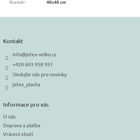
Rozměr
:
40x40 cm
Z
á
p
a
Kontakt
t
í
info
@
jetex-velko.cz
+420 603 958 951
Sledujte nás pro novinky
jetex_placha
Informace pro vás
O nás
Doprava a platba
Vrácení zboží