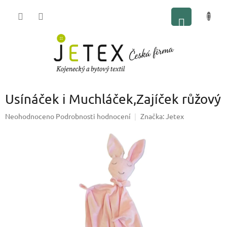
Přejít
NÁKUP
na
obsah
KOŠÍK
Usínáček i Muchláček,Zajíček růžový
Průměrné
Neohodnoceno
Podrobnosti hodnocení
Značka:
Jetex
hodnocení
produktu
je
0,0
z
5
hvězdiček.