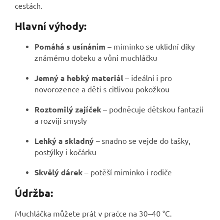
cestách.
Hlavní výhody:
Pomáhá s usínáním
– miminko se uklidní díky
známému doteku a vůni muchláčku
Jemný a hebký materiál
– ideální i pro
novorozence a děti s citlivou pokožkou
Roztomilý zajíček
– podněcuje dětskou fantazii
a rozvíjí smysly
Lehký a skladný
– snadno se vejde do tašky,
postýlky i kočárku
Skvělý dárek
– potěší miminko i rodiče
Údržba:
Muchláčka můžete prát v pračce na 30–40 °C.