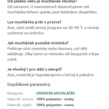
Od jakého věku je muchláček vhodný?
Od narození. U novorozenců doporučujeme mít
muchláčka během spánku pod dohledem dospělého.
Lze muchláčka prát v pračce?
Ano, stačí zvolit jemný program na 30–40 °C a nechat
uschnout na vzduchu.
Jak muchláček pomáhá miminku?
Pohlcuje vůni maminky nebo domova, což dítě
uklidňuje. Díky tomu se miminko cítí bezpečně a lépe
usíná.
Je vhodný i pro děti s alergií?
Ano, materiál je hypoalergenní a šetrný k pokožce.
Doplňkové parametry
Kategorie
:
USÍNÁČEK,MUCHLÁČEK
Materiál - povrch
:
100% polyester - minky
Materiál - výplň
:
100% polyester - rouno