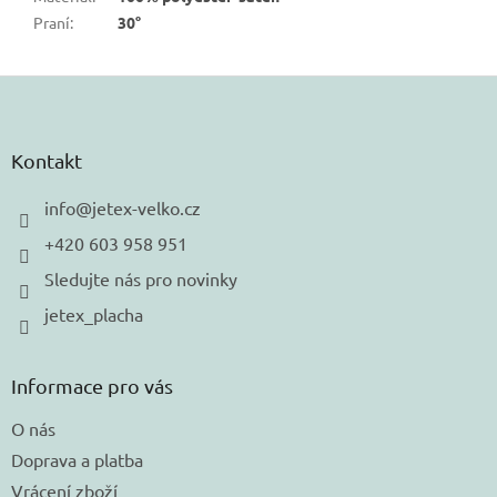
Praní
:
30°
Z
á
p
a
Kontakt
t
í
info
@
jetex-velko.cz
+420 603 958 951
Sledujte nás pro novinky
jetex_placha
Informace pro vás
O nás
Doprava a platba
Vrácení zboží