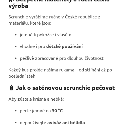
výroba
Scrunchie vyrábíme ručně v České republice z
materiálů, které jsou:
jemné k pokožce i vlasům
vhodné i pro
dětské používání
pečlivě zpracované pro dlouhou životnost
Každý kus projde našima rukama – od stříhání až po
poslední steh.
🧴 Jak o saténovou scrunchie pečovat
Aby zůstala krásná a hebká:
perte jemně na
30 °C
nepoužívejte
aviváž ani bělidla