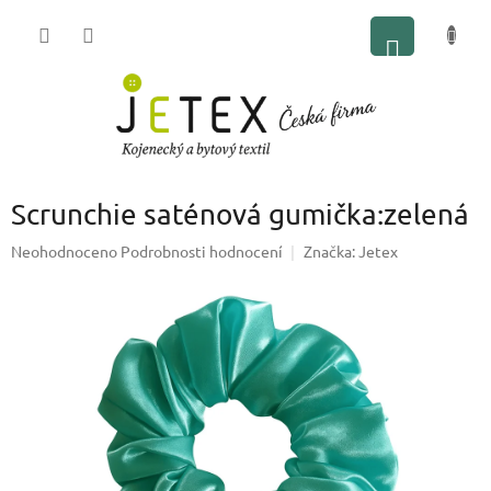
Přejít
NÁKUP
na
obsah
KOŠÍK
Scrunchie saténová gumička:zelená
Průměrné
Neohodnoceno
Podrobnosti hodnocení
Značka:
Jetex
hodnocení
produktu
je
0,0
z
5
hvězdiček.