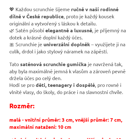
💖 Každou scrunchie šijeme
ručně v naší rodinné
dílně v České republice
, proto je každý kousek
originální a vytvořený s láskou k detailu.
🌿 Satén působí
elegantně a luxusně
, je příjemný na
dotek a krásně doplní každý účes.
🎀 Scrunchie je
univerzální doplněk
– využijete ji na
culík, drdol i jako stylový náramek na zápěstí.
Tato
saténová scrunchie gumička
je navržená tak,
aby byla maximálně jemná k vlasům a zároveň pevně
držela účes po celý den.
Hodí se pro
děti, teenagery i dospělé
, pro rovné i
vlnité vlasy, do školy, do práce i na slavnostní chvíle.
Rozměr:
malá - vnitřní průměr: 3 cm, vnější průměr: 7 cm,
maximální natažení: 10 cm