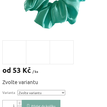
od
53 Kč
/ ks
Měrná
Zvolte variantu
cena:
Varianta
Přidat do košíku