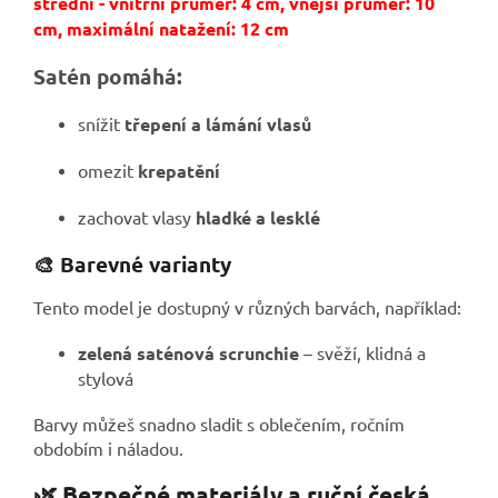
střední - vnitřní průměr: 4 cm, vnější průměr: 10
cm, maximální natažení: 12 cm
Satén pomáhá:
snížit
třepení a lámání vlasů
omezit
krepatění
zachovat vlasy
hladké a lesklé
🎨 Barevné varianty
Tento model je dostupný v různých barvách, například:
zelená saténová scrunchie
– svěží, klidná a
stylová
Barvy můžeš snadno sladit s oblečením, ročním
obdobím i náladou.
🌿 Bezpečné materiály a ruční česká