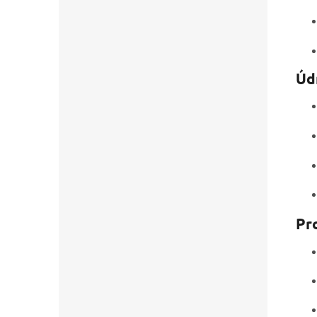
Úd
Pr