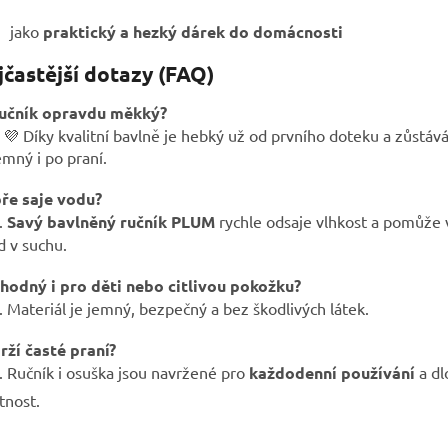
jako
praktický a hezký dárek do domácnosti
jčastější dotazy (FAQ)
ručník opravdu měkký?
💜 Díky kvalitní bavlně je hebký už od prvního doteku a zůstáv
emný i po praní.
ře saje vodu?
.
Savý bavlněný ručník PLUM
rychle odsaje vlhkost a pomůže
 v suchu.
vhodný i pro děti nebo citlivou pokožku?
 Materiál je jemný, bezpečný a bez škodlivých látek.
rží časté praní?
 Ručník i osuška jsou navržené pro
každodenní používání
a dl
tnost.