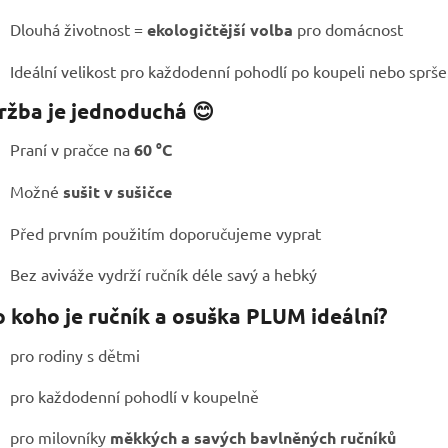
Dlouhá životnost =
ekologičtější volba
pro domácnost
Ideální velikost pro každodenní pohodlí po koupeli nebo sprše
ržba je jednoduchá 😊
Praní v pračce na
60 °C
Možné
sušit v sušičce
Před prvním použitím doporučujeme vyprat
Bez aviváže vydrží ručník déle savý a hebký
o koho je ručník a osuška PLUM ideální?
pro rodiny s dětmi
pro každodenní pohodlí v koupelně
pro milovníky
měkkých a savých bavlněných ručníků