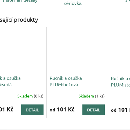
sériovka.
sející produkty
k a osuška
Ručník a osuška
Ručník a
:šedá
PLUM:béžová
PLUM:sta
Skladem
(8 ks)
Skladem
(1 ks)
01 Kč
101 Kč
101 
od
od
DETAIL
DETAIL