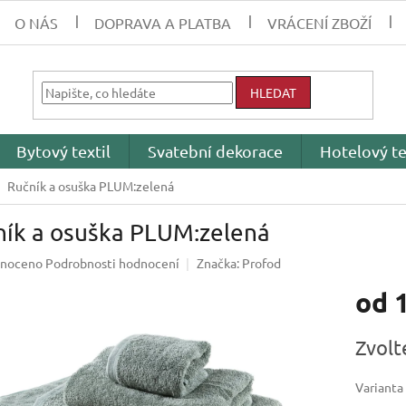
O NÁS
DOPRAVA A PLATBA
VRÁCENÍ ZBOŽÍ
HLEDAT
Bytový textil
Svatební dekorace
Hotelový te
Ručník a osuška PLUM:zelená
ník a osuška PLUM:zelená
né
noceno
Podrobnosti hodnocení
Značka:
Profod
ení
od
tu
Měrná
Zvolt
cena:
ek.
Varianta