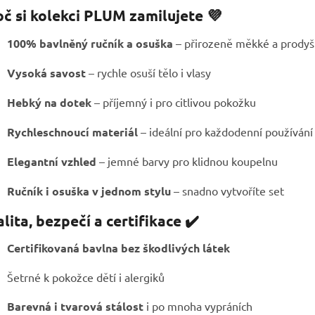
oč si kolekci PLUM zamilujete 💜
100% bavlněný ručník a osuška
– přirozeně měkké a prody
Vysoká savost
– rychle osuší tělo i vlasy
Hebký na dotek
– příjemný i pro citlivou pokožku
Rychleschnoucí materiál
– ideální pro každodenní používání
Elegantní vzhled
– jemné barvy pro klidnou koupelnu
Ručník i osuška v jednom stylu
– snadno vytvoříte set
lita, bezpečí a certifikace ✔️
Certifikovaná bavlna bez škodlivých látek
Šetrné k pokožce dětí i alergiků
Barevná i tvarová stálost
i po mnoha vypráních