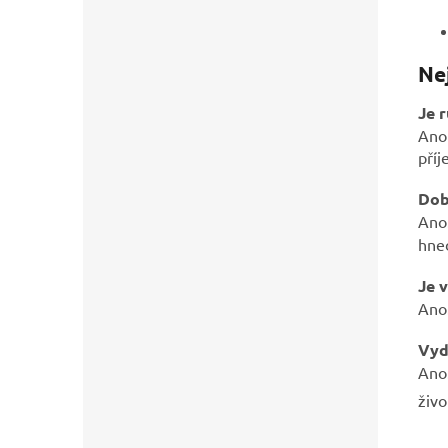
Ne
Je 
Ano 
příj
Dob
Ano
hned
Je 
Ano.
Vyd
Ano.
živo