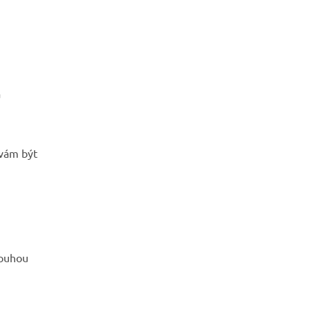
á
 vám být
ouhou