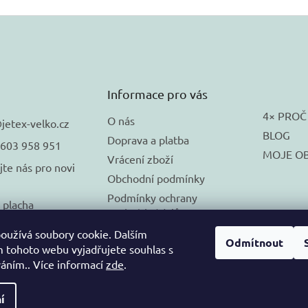
Informace pro vás
4× PROČ
O nás
@
jetex-velko.cz
BLOG
Doprava a platba
 603 958 951
MOJE O
Vrácení zboží
jte nás pro novi
Obchodní podmínky
Podmínky ochrany
_placha
osobních údajů
🚚 DORUČUJEME na
oužívá soubory cookie. Dalším
Odmítnout
SLOVENSKO
 tohoto webu vyjadřujete souhlas s
váním.. Více informací
zde
.
í
vyhrazena.