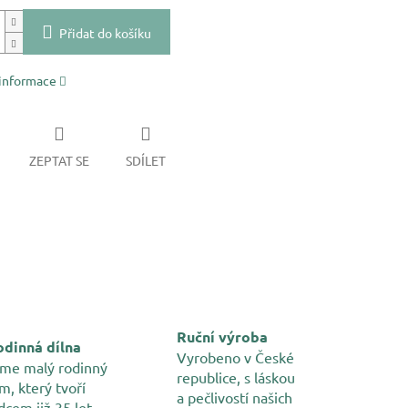
Přidat do košíku
 informace
ZEPTAT SE
SDÍLET
Ruční výroba
dinná dílna
Vyrobeno v České
me malý rodinný
republice, s láskou
m, který tvoří
a pečlivostí našich
dcem již 35 let