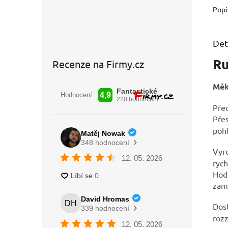
Popi
Det
Ru
Recenze na Firmy.cz
Měk
Před
Pře
poh
Vyr
rych
Hodí
zami
Dos
rozz