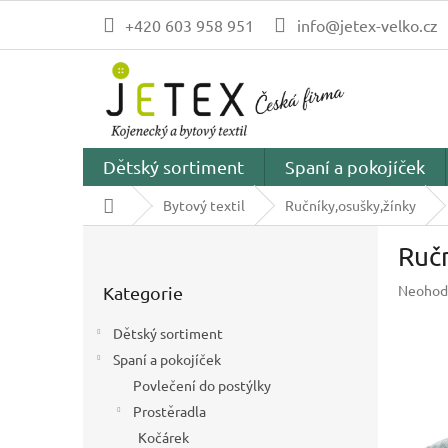
Přejít
+420 603 958 951
info@jetex-velko.cz
na
obsah
Dětský sortiment
Spaní a pokojíček
Domů
Bytový textil
Ručníky,osušky,žínky
P
Ruč
o
Přeskočit
s
Průměr
Neohod
Kategorie
kategorie
t
hodnoc
r
produk
Dětský sortiment
a
je
Spaní a pokojíček
n
0,0
z
Povlečení do postýlky
n
5
í
Prostěradla
hvězdič
p
Kočárek