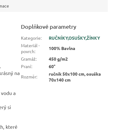
rmace
Doplňkové parametry
Kategorie
:
RUČNÍKY,OSUŠKY,ŽÍNKY
Materiál -
100% Bavlna
povrch
:
Gramáž
:
450 g/m2
.
Praní
:
60°
krásný na
ručník 50x100 cm, osuška
Rozměr
:
70x140 cm
e vodu a
erý si
h, které