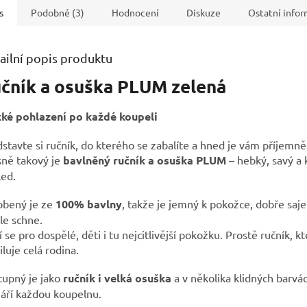
s
Podobné (3)
Hodnocení
Diskuze
Ostatní info
ailní popis produktu
čník a osuška PLUM zelená
ké pohlazení po každé koupeli
stavte si ručník, do kterého se zabalíte a hned je vám příjemně
sně takový je
bavlněný ručník a osuška PLUM
– hebký, savý a 
led.
obený je ze
100% bavlny
, takže je jemný k pokožce, dobře saj
le schne.
 se pro dospělé, děti i tu nejcitlivější pokožku. Prostě ručník, kt
luje celá rodina.
tupný je jako
ručník i velká osuška
a v několika klidných barvác
áří každou koupelnu.