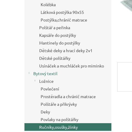
a
Kolébka
n
Látková postýlka 90x55
e
Postýlka,chránič matrace
l
Polštář a peřinka
Kapsáře do postýlky
Mantinely do postýlky
Dětské deky a hrací deky 2v1
Dětské polštářky
Usínáček a muchláček pro miminko
Bytový textil
Ložnice
Povlečení
Prostěradla a chránič matrace
Polštáře a přikrývky
Deky
Povlaky na polštářky
Ručníky,osušky,žínky