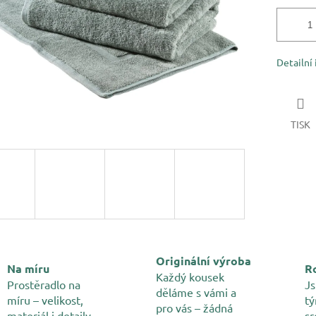
Detailní
TISK
Originální výroba
Na míru
Ro
Každý kousek
Prostěradlo na
Js
děláme s vámi a
míru – velikost,
tý
pro vás – žádná
materiál i detaily
sr