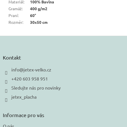
Materiál
:
100% Bavlna
Gramáž
:
400 g/m2
Praní
:
60°
Rozměr
:
30x50 cm
Z
á
p
a
Kontakt
t
í
info
@
jetex-velko.cz
+420 603 958 951
Sledujte nás pro novinky
jetex_placha
Informace pro vás
O nás