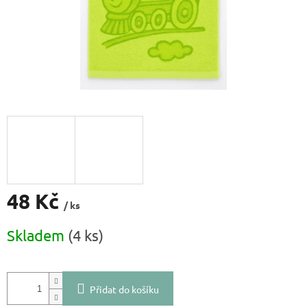
48 Kč
/ ks
Měrná
Skladem
(4 ks)
cena:
Přidat do košíku