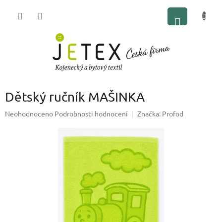
Přejít
NÁKUP
na
obsah
KOŠÍK
Dětský ručník MAŠINKA
Průměrné
Neohodnoceno
Podrobnosti hodnocení
Značka:
Profod
hodnocení
produktu
je
0,0
z
5
hvězdiček.