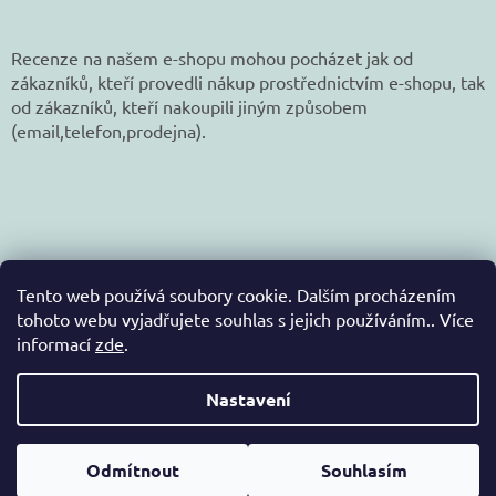
Recenze na našem e-shopu mohou pocházet jak od
zákazníků, kteří provedli nákup prostřednictvím e-shopu, tak
od zákazníků, kteří nakoupili jiným způsobem
(email,telefon,prodejna).
Tento web používá soubory cookie. Dalším procházením
tohoto webu vyjadřujete souhlas s jejich používáním.. Více
informací
zde
.
Vytvořil Shoptet
Nastavení
Copyright 2026
jetex-eshop.cz
. Všechna práva
Odmítnout
Souhlasím
vyhrazena.