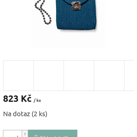
823 Kč
/ ks
Měrná
Na dotaz
(2 ks)
cena: