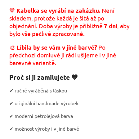
💙
Kabelka se vyrábí na zakázku.
Není
skladem, protože každá je šitá až po
objednání. Doba výroby je přibližně
7 dní
, aby
bylo vše pečlivě zpracované.
🎨
Líbila by se vám v jiné barvě?
Po
předchozí domluvě ji rádi ušijeme i v jiné
barevné variantě.
Proč si ji zamilujete 💙
✔ ručně vyráběná s láskou
✔ originální handmade výrobek
✔ moderní petrolejová barva
✔ možnost výroby i v jiné barvě