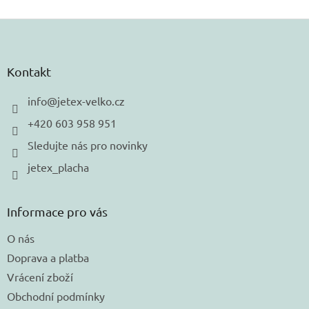
Z
á
p
a
Kontakt
t
í
info
@
jetex-velko.cz
+420 603 958 951
Sledujte nás pro novinky
jetex_placha
Informace pro vás
O nás
Doprava a platba
Vrácení zboží
Obchodní podmínky