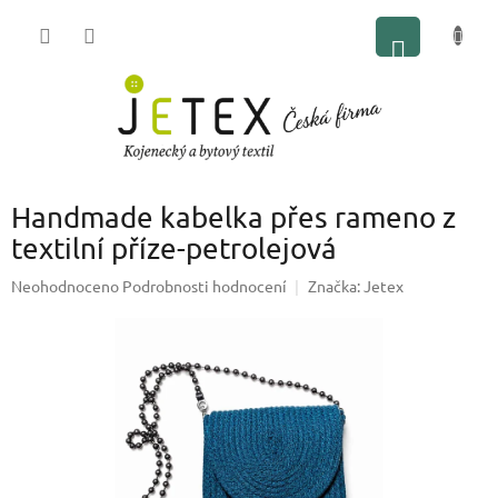
Přejít
NÁKUP
na
obsah
KOŠÍK
Handmade kabelka přes rameno z
textilní příze-petrolejová
Průměrné
Neohodnoceno
Podrobnosti hodnocení
Značka:
Jetex
hodnocení
produktu
je
0,0
z
5
hvězdiček.