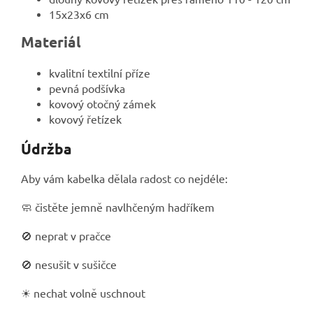
15x23x6 cm
Materiál
kvalitní textilní příze
pevná podšívka
kovový otočný zámek
kovový řetízek
Údržba
Aby vám kabelka dělala radost co nejdéle:
🧼 čistěte jemně navlhčeným hadříkem
🚫 neprat v pračce
🚫 nesušit v sušičce
☀ nechat volně uschnout